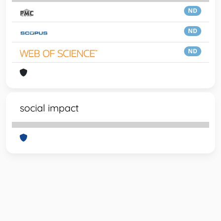
ND
ND
ND
social impact
Powered by
IRIS
-
about IRIS
-
Utilizzo dei cookie
-
Privacy
Copyright © 2026