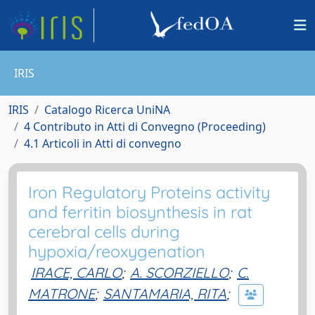
IRIS
IRIS
Catalogo Ricerca UniNA
4 Contributo in Atti di Convegno (Proceeding)
4.1 Articoli in Atti di convegno
Iron Regulatory Proteins activity
and ferritin biosynthesis in rat
cerebral cells during
hypoxia/reoxygenation
IRACE, CARLO
;
A. SCORZIELLO
;
C.
MATRONE
;
SANTAMARIA, RITA
;