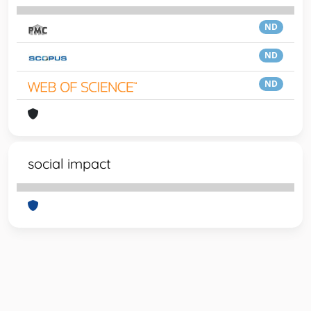
ND
ND
ND
social impact
Powered by
IRIS
-
about IRIS
-
Utilizzo dei cookie
-
Privacy
Copyright © 2026