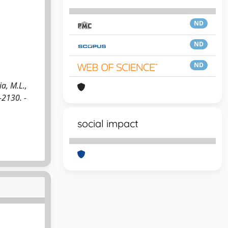
ND
ND
ND
, M.L.,
-2130. -
social impact