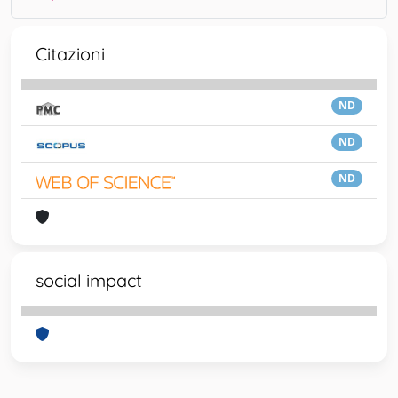
Citazioni
ND
ND
ND
social impact