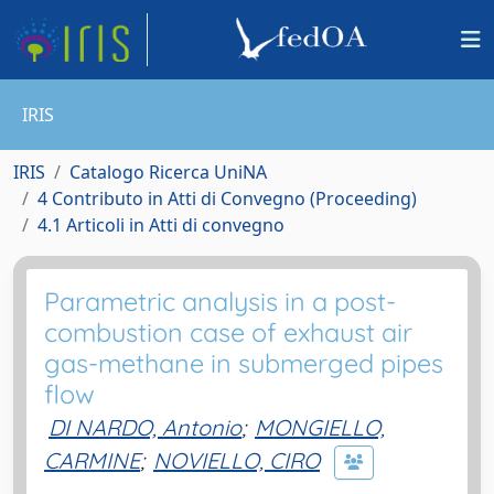
IRIS
IRIS
Catalogo Ricerca UniNA
4 Contributo in Atti di Convegno (Proceeding)
4.1 Articoli in Atti di convegno
Parametric analysis in a post-
combustion case of exhaust air
gas-methane in submerged pipes
flow
DI NARDO, Antonio
;
MONGIELLO,
CARMINE
;
NOVIELLO, CIRO