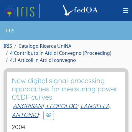
IRIS
IRIS
Catalogo Ricerca UniNA
4 Contributo in Atti di Convegno (Proceeding)
4.1 Articoli in Atti di convegno
New digital signal-processing
approaches for measuring power
CCDF curves
ANGRISANI, LEOPOLDO
;
LANGELLA,
ANTONIO
;
2004