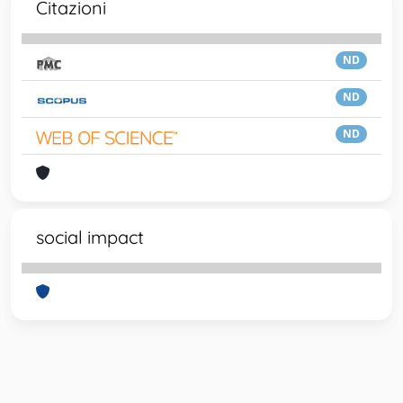
Citazioni
ND
ND
ND
social impact