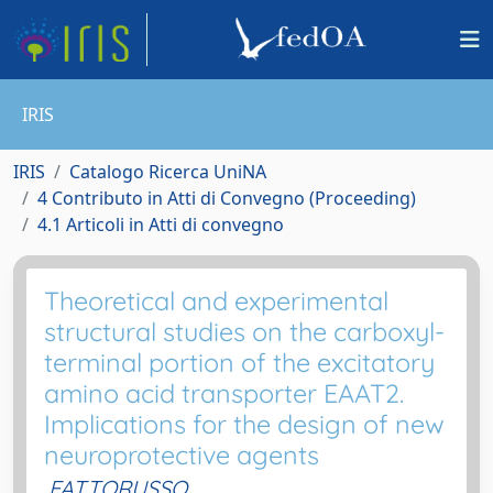
IRIS
IRIS
Catalogo Ricerca UniNA
4 Contributo in Atti di Convegno (Proceeding)
4.1 Articoli in Atti di convegno
Theoretical and experimental
structural studies on the carboxyl-
terminal portion of the excitatory
amino acid transporter EAAT2.
Implications for the design of new
neuroprotective agents
FATTORUSSO,