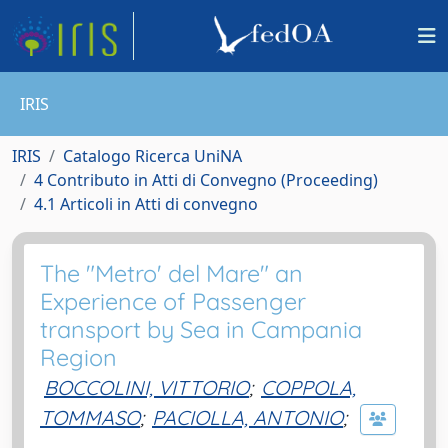
IRIS
IRIS
Catalogo Ricerca UniNA
4 Contributo in Atti di Convegno (Proceeding)
4.1 Articoli in Atti di convegno
The "Metro' del Mare" an
Experience of Passenger
transport by Sea in Campania
Region
BOCCOLINI, VITTORIO
;
COPPOLA,
TOMMASO
;
PACIOLLA, ANTONIO
;