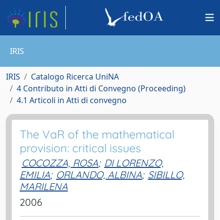
IRIS
IRIS
Catalogo Ricerca UniNA
4 Contributo in Atti di Convegno (Proceeding)
4.1 Articoli in Atti di convegno
The VaR of the mathematical
provision: critical issues
COCOZZA, ROSA
;
DI LORENZO,
EMILIA
;
ORLANDO, ALBINA
;
SIBILLO,
MARILENA
2006