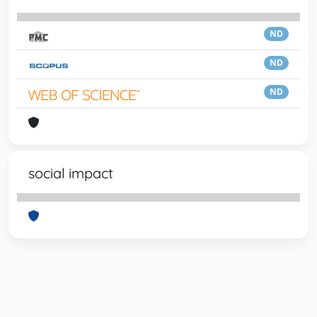
ND
ND
ND
social impact
Powered by
IRIS
-
about IRIS
-