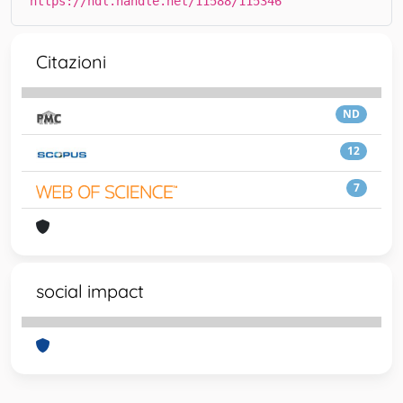
https://hdl.handle.net/11588/115346
Citazioni
ND
12
7
social impact