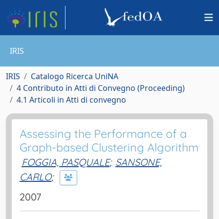
IRIS
IRIS
Catalogo Ricerca UniNA
4 Contributo in Atti di Convegno (Proceeding)
4.1 Articoli in Atti di convegno
Assessing the Performance of a
Graph-based Clustering Algorithm
FOGGIA, PASQUALE
;
SANSONE,
CARLO
;
2007