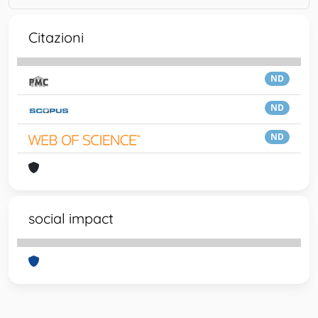
Citazioni
ND
ND
ND
social impact