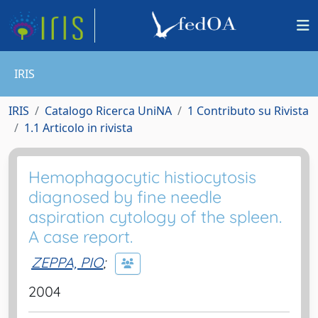
IRIS
IRIS
Catalogo Ricerca UniNA
1 Contributo su Rivista
1.1 Articolo in rivista
Hemophagocytic histiocytosis
diagnosed by fine needle
aspiration cytology of the spleen.
A case report.
ZEPPA, PIO
;
2004