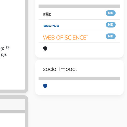
ND
ND
ND
ay, D;
 pp.
social impact