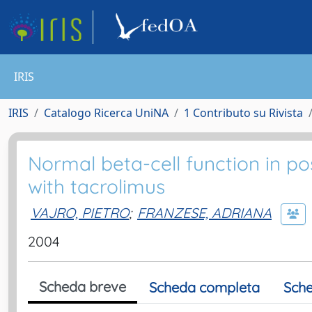
IRIS
IRIS
Catalogo Ricerca UniNA
1 Contributo su Rivista
Normal beta-cell function in po
with tacrolimus
VAJRO, PIETRO
;
FRANZESE, ADRIANA
2004
Scheda breve
Scheda completa
Sche