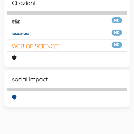
Citazioni
ND
ND
ND
social impact