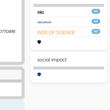
ND
ND
6 OTTOBRE
ND
social impact