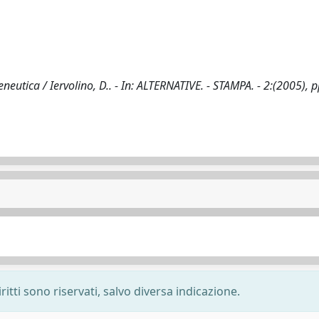
utica / Iervolino, D.. - In: ALTERNATIVE. - STAMPA. - 2:(2005), p
ritti sono riservati, salvo diversa indicazione.