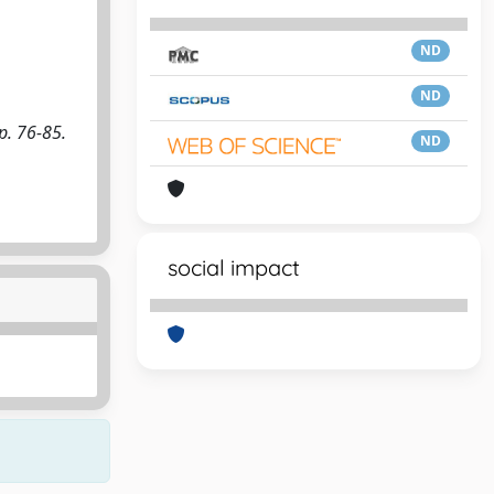
ND
ND
p. 76-85.
ND
social impact