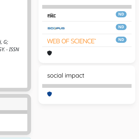
ND
ND
ND
, G;
Y. - ISSN
social impact