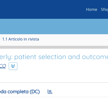
Home
Sfo
1.1 Articolo in rivista
derly: patient selection and outcom
CO
da completa (DC)