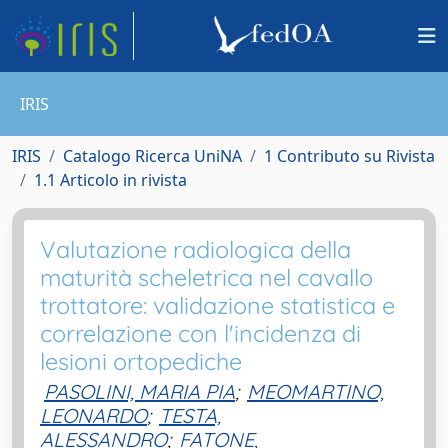
IRIS
IRIS
Catalogo Ricerca UniNA
1 Contributo su Rivista
1.1 Articolo in rivista
Valutazione radiologica della
maturità scheletrica nel cavallo
trottatore: validazione statistica e
correlazione con l'incidenza di
lesioni ortopediche
PASOLINI, MARIA PIA
;
MEOMARTINO,
LEONARDO
;
TESTA,
ALESSANDRO
;
FATONE,