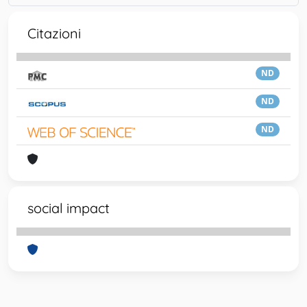
Citazioni
ND
ND
ND
social impact