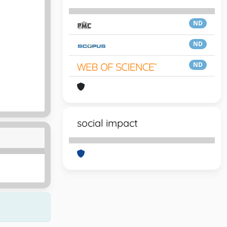
ND
ND
ND
social impact