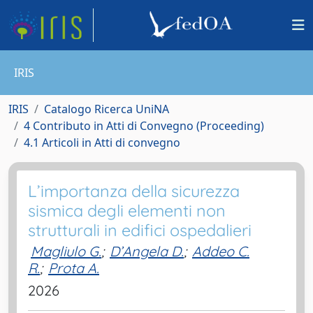
IRIS
IRIS
Catalogo Ricerca UniNA
4 Contributo in Atti di Convegno (Proceeding)
4.1 Articoli in Atti di convegno
L’importanza della sicurezza
sismica degli elementi non
strutturali in edifici ospedalieri
Magliulo G.
;
D’Angela D.
;
Addeo C.
R.
;
Prota A.
2026