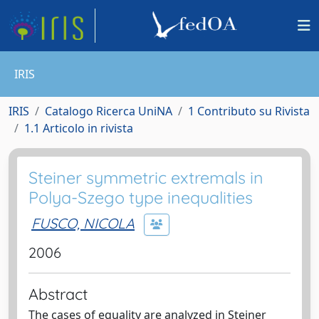
IRIS
IRIS
Catalogo Ricerca UniNA
1 Contributo su Rivista
1.1 Articolo in rivista
Steiner symmetric extremals in
Polya-Szego type inequalities
FUSCO, NICOLA
2006
Abstract
The cases of equality are analyzed in Steiner