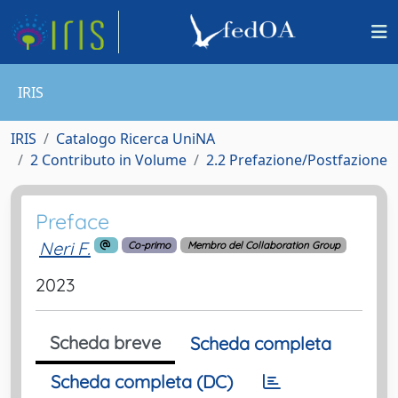
IRIS
IRIS
Catalogo Ricerca UniNA
2 Contributo in Volume
2.2 Prefazione/Postfazione
Preface
Neri F.
Co-primo
Membro del Collaboration Group
2023
Scheda breve
Scheda completa
Scheda completa (DC)