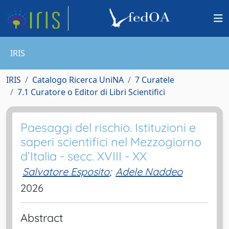
IRIS
IRIS
Catalogo Ricerca UniNA
7 Curatele
7.1 Curatore o Editor di Libri Scientifici
Paesaggi del rischio. Istituzioni e
saperi scientifici nel Mezzogiorno
d’Italia - secc. XVIII - XX
Salvatore Esposito
;
Adele Naddeo
2026
Abstract