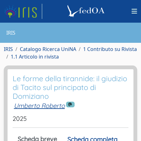
IRIS
IRIS
Catalogo Ricerca UniNA
1 Contributo su Rivista
1.1 Articolo in rivista
Le forme della tirannide: il giudizio
di Tacito sul principato di
Domiziano
Umberto Roberto
2025
Scheda breve
Scheda completa