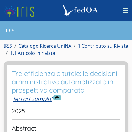
IRIS
IRIS
Catalogo Ricerca UniNA
1 Contributo su Rivista
1.1 Articolo in rivista
Tra efficienza e tutele: le decisioni
amministrative automatizzate in
prospettiva comparata
ferrari zumbini
2025
Abstract