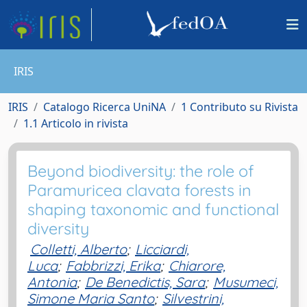
IRIS
IRIS
Catalogo Ricerca UniNA
1 Contributo su Rivista
1.1 Articolo in rivista
Beyond biodiversity: the role of
Paramuricea clavata forests in
shaping taxonomic and functional
diversity
Colletti, Alberto
;
Licciardi,
Luca
;
Fabbrizzi, Erika
;
Chiarore,
Antonia
;
De Benedictis, Sara
;
Musumeci,
Simone Maria Santo
;
Silvestrini,