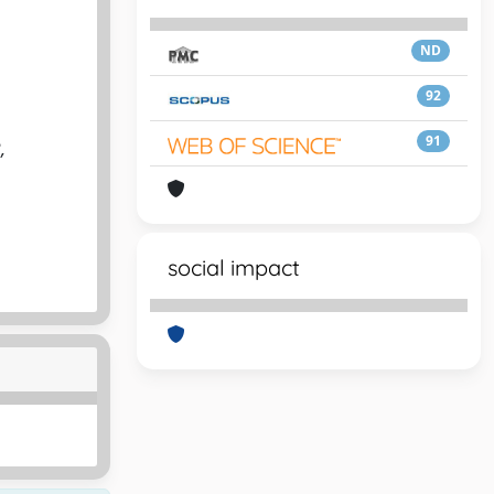
ND
92
91
,
social impact