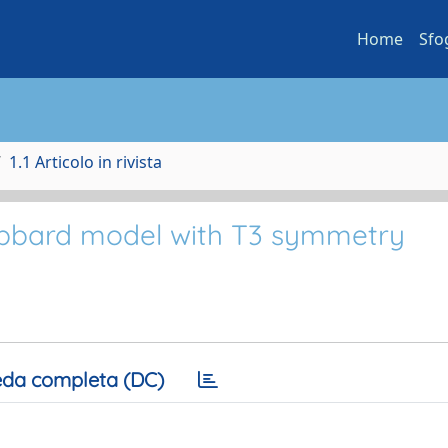
Home
Sfo
1.1 Articolo in rivista
bbard model with T3 symmetry
da completa (DC)