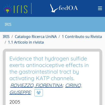
IRIS
IRIS
Catalogo Ricerca UniNA
1 Contributo su Rivista
1.1 Articolo in rivista
Evidence that hydrogen sulfide
exerts antinociceptive effects in
the gastrointestinal tract by
activating KATP channels.
ROVIEZZO, FIORENTINA
;
CIRINO,
GIUSEPPE
;
2005