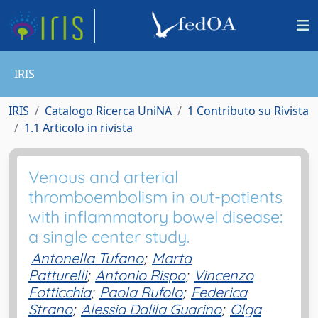
IRIS
IRIS
Catalogo Ricerca UniNA
1 Contributo su Rivista
1.1 Articolo in rivista
Venous and arterial
thromboembolism in out-patients
with inflammatory bowel disease:
a single center study.
Antonella Tufano
;
Marta
Patturelli
;
Antonio Rispo
;
Vincenzo
Fotticchia
;
Paola Rufolo
;
Federica
Strano
;
Alessia Dalila Guarino
;
Olga