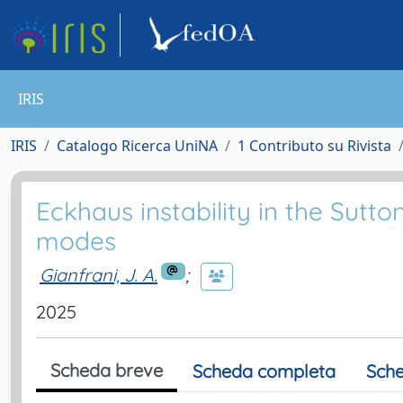
IRIS
IRIS
Catalogo Ricerca UniNA
1 Contributo su Rivista
Eckhaus instability in the Sutt
modes
Gianfrani, J. A.
;
2025
Scheda breve
Scheda completa
Sche