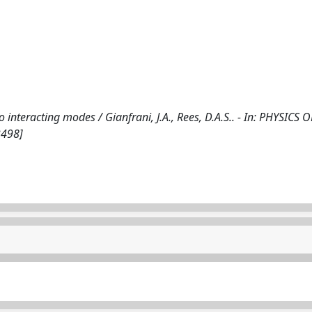
interacting modes / Gianfrani, J.A., Rees, D.A.S.. - In: PHYSICS O
3498]