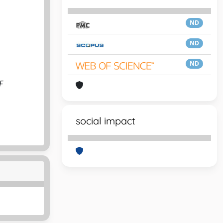
ND
ND
ND
F
social impact