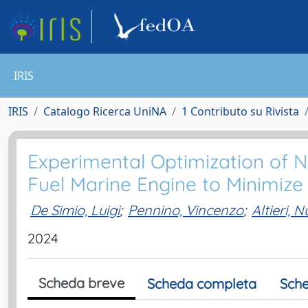
IRIS
IRIS
Catalogo Ricerca UniNA
1 Contributo su Rivista
Experimental Optimization of Na
Fuel Marine Engine to Minimiz
De Simio, Luigi
;
Pennino, Vincenzo
;
Altieri, 
2024
Scheda breve
Scheda completa
Sche