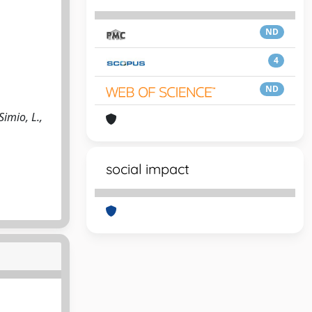
ND
4
ND
imio, L.,
social impact