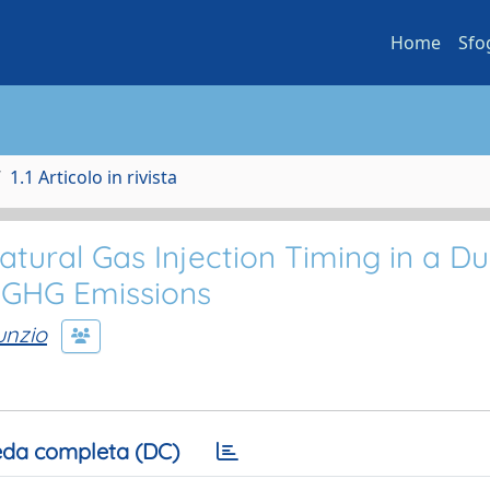
Home
Sfo
1.1 Articolo in rivista
tural Gas Injection Timing in a Du
e GHG Emissions
Nunzio
da completa (DC)