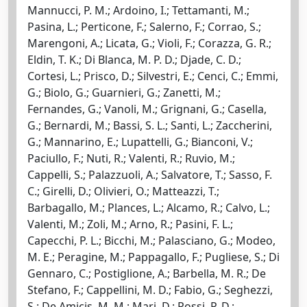
Mannucci, P. M.; Ardoino, I.; Tettamanti, M.;
Pasina, L.; Perticone, F.; Salerno, F.; Corrao, S.;
Marengoni, A.; Licata, G.; Violi, F.; Corazza, G. R.;
Eldin, T. K.; Di Blanca, M. P. D.; Djade, C. D.;
Cortesi, L.; Prisco, D.; Silvestri, E.; Cenci, C.; Emmi,
G.; Biolo, G.; Guarnieri, G.; Zanetti, M.;
Fernandes, G.; Vanoli, M.; Grignani, G.; Casella,
G.; Bernardi, M.; Bassi, S. L.; Santi, L.; Zaccherini,
G.; Mannarino, E.; Lupattelli, G.; Bianconi, V.;
Paciullo, F.; Nuti, R.; Valenti, R.; Ruvio, M.;
Cappelli, S.; Palazzuoli, A.; Salvatore, T.; Sasso, F.
C.; Girelli, D.; Olivieri, O.; Matteazzi, T.;
Barbagallo, M.; Plances, L.; Alcamo, R.; Calvo, L.;
Valenti, M.; Zoli, M.; Arno, R.; Pasini, F. L.;
Capecchi, P. L.; Bicchi, M.; Palasciano, G.; Modeo,
M. E.; Peragine, M.; Pappagallo, F.; Pugliese, S.; Di
Gennaro, C.; Postiglione, A.; Barbella, M. R.; De
Stefano, F.; Cappellini, M. D.; Fabio, G.; Seghezzi,
S.; De Amicis, M. M.; Mari, D.; Rossi, P. D.;