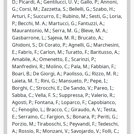
D.; Picardi, A.; Gentilucci, U. V.; Gallo, P.; Annoni,
G.; Corsi, M.; Zazzetta, S.; Bellelli, G.; Szabo, H.;
Arturi, F.; Succurro, E.; Rubino, M.; Sesti, G.; Loria,
P.; Becchi, M. A.; Martucci, G.; Fantuzzi, A.;
Maurantonio, M.; Serra, M. G.; Bleve, M. A.;
Gasbarrone, L.; Sajeva, M. R.; Brucato, A.;
Ghidoni, S.; Di Corato, P.; Agnelli, G.; Marchesini,
E.; Fabris, F.; Carlon, M.; Turatto, F.; Baritusso, A.;
Amabile, A.; Omenetto, E.; Scarinzi, P.;
Manfredini, R.; Molino, C.; Pala, M.; Fabbian, F.;
Boari, B.; De Giorgi, A.; Paolisso, G.; Rizzo, M. R.;
Laieta, M. T.; Rini, G.; Mansueto, P.; Pepe, I.;
Borghi, C.; Strocchi, E.; De Sando, V.; Pareo, I.;
Sabba, C.; Vella, F. S.; Suppressa, P.; Valerio, R.;
Agosti, P.; Fontana, F.; Loparco, F.; Capobianco,
C.; Fenoglio, L.; Bracco, C.; Giraudo, A. V.; Testa,
E.; Serraino, C.; Fargion, S.; Bonara, P.; Periti, G.;
Porzio, M.; Tiraboschi, S.; Peyvandi, F.; Tedeschi,
A.; Rossio, R.; Monzani, V.; Savojardo, V.; Folli, C.;