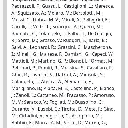
Pedrazzoli, F.; Guasti, L.; Castiglioni, L.; Maresca,
A.; Squizzato, A.; Molaro, M.; Bertolotti, M.;
Mussi, C.; Libbra, M. V.; Miceli, A.; Pellegrini, E.;
Carulli, L.; Veltri, F.; Sciacqua, A.; Quero, M.;
Bagnato, C.; Colangelo, L.; Falbo, T.; De Giorgio,
R.; Serra, M.; Grasso, V.; Ruggeri, E.; Ilaria, B.;
Salvi, A.; Leonardi, R.; Grassini, C.; Mascherona,
I.; Minelli, G.; Maltese, F.; Damiani, G.; Capeci, W.;
Mattioli, M.; Martino, G. P.; Biondi, L.; Ormas, M.;
Pettinari, P.; Romiti, R.; Messina, S.; Cavallaro, F.;
Ghio, R.; Favorini, S.; Dal Col, A.; Minisola, S.;
Colangelo, L.; Afeltra, A.; Alemanno, P.;
Marigliano, B.; Pipita, M. E.; Castellino, P.; Blanco,
J.; Zanoli, L.; Cattaneo, M.; Fracasso, P.; Amoruso,
M. V.; Saracco, V.; Fogliati, M.; Bussolino, C.;
Durante, V.; Eusebi, G.; Tirotta, D.; Mete, F.; Gino,
M.; Cittadini, A.; Vigorito, C.; Arcopinto, M.;
Bobbio, E.; Marra, A. M.; Sirico, D.; Moreo, G.;