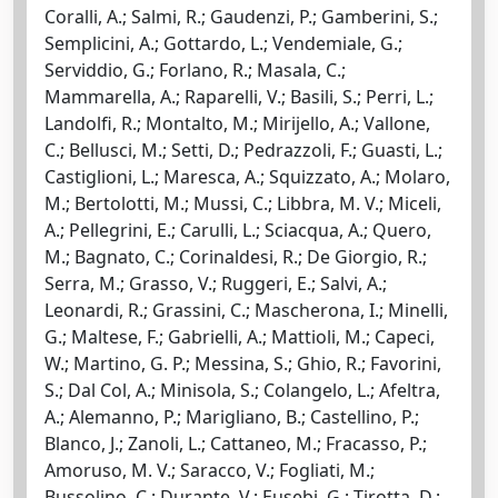
Coralli, A.; Salmi, R.; Gaudenzi, P.; Gamberini, S.;
Semplicini, A.; Gottardo, L.; Vendemiale, G.;
Serviddio, G.; Forlano, R.; Masala, C.;
Mammarella, A.; Raparelli, V.; Basili, S.; Perri, L.;
Landolfi, R.; Montalto, M.; Mirijello, A.; Vallone,
C.; Bellusci, M.; Setti, D.; Pedrazzoli, F.; Guasti, L.;
Castiglioni, L.; Maresca, A.; Squizzato, A.; Molaro,
M.; Bertolotti, M.; Mussi, C.; Libbra, M. V.; Miceli,
A.; Pellegrini, E.; Carulli, L.; Sciacqua, A.; Quero,
M.; Bagnato, C.; Corinaldesi, R.; De Giorgio, R.;
Serra, M.; Grasso, V.; Ruggeri, E.; Salvi, A.;
Leonardi, R.; Grassini, C.; Mascherona, I.; Minelli,
G.; Maltese, F.; Gabrielli, A.; Mattioli, M.; Capeci,
W.; Martino, G. P.; Messina, S.; Ghio, R.; Favorini,
S.; Dal Col, A.; Minisola, S.; Colangelo, L.; Afeltra,
A.; Alemanno, P.; Marigliano, B.; Castellino, P.;
Blanco, J.; Zanoli, L.; Cattaneo, M.; Fracasso, P.;
Amoruso, M. V.; Saracco, V.; Fogliati, M.;
Bussolino, C.; Durante, V.; Eusebi, G.; Tirotta, D.;