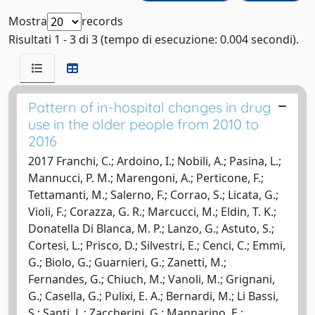
Mostra
records
Risultati 1 - 3 di 3 (tempo di esecuzione: 0.004 secondi).
Pattern of in-hospital changes in drug
use in the older people from 2010 to
2016
2017 Franchi, C.; Ardoino, I.; Nobili, A.; Pasina, L.;
Mannucci, P. M.; Marengoni, A.; Perticone, F.;
Tettamanti, M.; Salerno, F.; Corrao, S.; Licata, G.;
Violi, F.; Corazza, G. R.; Marcucci, M.; Eldin, T. K.;
Donatella Di Blanca, M. P.; Lanzo, G.; Astuto, S.;
Cortesi, L.; Prisco, D.; Silvestri, E.; Cenci, C.; Emmi,
G.; Biolo, G.; Guarnieri, G.; Zanetti, M.;
Fernandes, G.; Chiuch, M.; Vanoli, M.; Grignani,
G.; Casella, G.; Pulixi, E. A.; Bernardi, M.; Li Bassi,
S.; Santi, L.; Zaccherini, G.; Mannarino, E.;