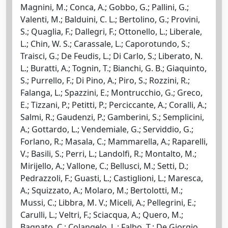
Magnini, M.; Conca, A.; Gobbo, G.; Pallini, G.;
Valenti, M.; Balduini, C. L.; Bertolino, G.; Provini,
S.; Quaglia, F.; Dallegri, F.; Ottonello, L.; Liberale,
L.; Chin, W. S.; Carassale, L.; Caporotundo, S.;
Traisci, G.; De Feudis, L.; Di Carlo, S.; Liberato, N.
L.; Buratti, A.; Tognin, T.; Bianchi, G. B.; Giaquinto,
S.; Purrello, F.; Di Pino, A.; Piro, S.; Rozzini, R.;
Falanga, L.; Spazzini, E.; Montrucchio, G.; Greco,
E.; Tizzani, P.; Petitti, P.; Perciccante, A.; Coralli, A.;
Salmi, R.; Gaudenzi, P.; Gamberini, S.; Semplicini,
A.; Gottardo, L.; Vendemiale, G.; Serviddio, G.;
Forlano, R.; Masala, C.; Mammarella, A.; Raparelli,
V.; Basili, S.; Perri, L.; Landolfi, R.; Montalto, M.;
Mirijello, A.; Vallone, C.; Bellusci, M.; Setti, D.;
Pedrazzoli, F.; Guasti, L.; Castiglioni, L.; Maresca,
A.; Squizzato, A.; Molaro, M.; Bertolotti, M.;
Mussi, C.; Libbra, M. V.; Miceli, A.; Pellegrini, E.;
Carulli, L.; Veltri, F.; Sciacqua, A.; Quero, M.;
Bagnato, C.; Colangelo, L.; Falbo, T.; De Giorgio,