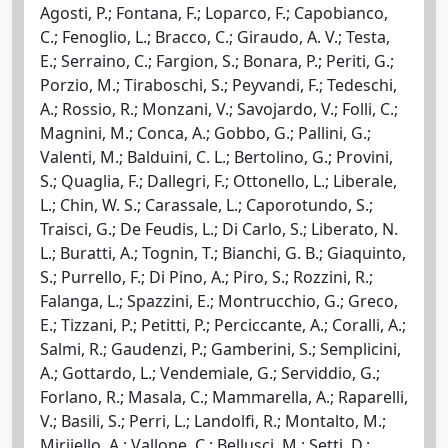
Agosti, P.; Fontana, F.; Loparco, F.; Capobianco,
C.; Fenoglio, L.; Bracco, C.; Giraudo, A. V.; Testa,
E.; Serraino, C.; Fargion, S.; Bonara, P.; Periti, G.;
Porzio, M.; Tiraboschi, S.; Peyvandi, F.; Tedeschi,
A.; Rossio, R.; Monzani, V.; Savojardo, V.; Folli, C.;
Magnini, M.; Conca, A.; Gobbo, G.; Pallini, G.;
Valenti, M.; Balduini, C. L.; Bertolino, G.; Provini,
S.; Quaglia, F.; Dallegri, F.; Ottonello, L.; Liberale,
L.; Chin, W. S.; Carassale, L.; Caporotundo, S.;
Traisci, G.; De Feudis, L.; Di Carlo, S.; Liberato, N.
L.; Buratti, A.; Tognin, T.; Bianchi, G. B.; Giaquinto,
S.; Purrello, F.; Di Pino, A.; Piro, S.; Rozzini, R.;
Falanga, L.; Spazzini, E.; Montrucchio, G.; Greco,
E.; Tizzani, P.; Petitti, P.; Perciccante, A.; Coralli, A.;
Salmi, R.; Gaudenzi, P.; Gamberini, S.; Semplicini,
A.; Gottardo, L.; Vendemiale, G.; Serviddio, G.;
Forlano, R.; Masala, C.; Mammarella, A.; Raparelli,
V.; Basili, S.; Perri, L.; Landolfi, R.; Montalto, M.;
Mirijello, A.; Vallone, C.; Bellusci, M.; Setti, D.;