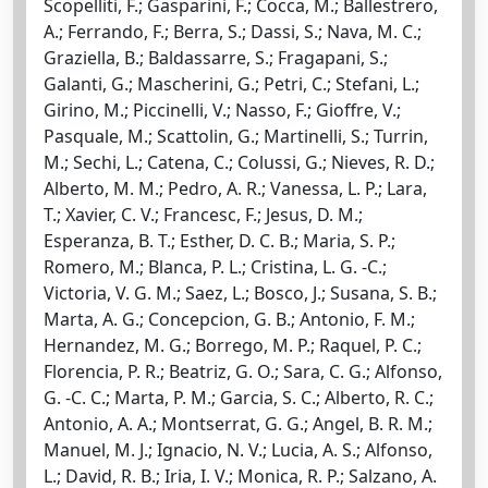
Scopelliti, F.; Gasparini, F.; Cocca, M.; Ballestrero,
A.; Ferrando, F.; Berra, S.; Dassi, S.; Nava, M. C.;
Graziella, B.; Baldassarre, S.; Fragapani, S.;
Galanti, G.; Mascherini, G.; Petri, C.; Stefani, L.;
Girino, M.; Piccinelli, V.; Nasso, F.; Gioffre, V.;
Pasquale, M.; Scattolin, G.; Martinelli, S.; Turrin,
M.; Sechi, L.; Catena, C.; Colussi, G.; Nieves, R. D.;
Alberto, M. M.; Pedro, A. R.; Vanessa, L. P.; Lara,
T.; Xavier, C. V.; Francesc, F.; Jesus, D. M.;
Esperanza, B. T.; Esther, D. C. B.; Maria, S. P.;
Romero, M.; Blanca, P. L.; Cristina, L. G. -C.;
Victoria, V. G. M.; Saez, L.; Bosco, J.; Susana, S. B.;
Marta, A. G.; Concepcion, G. B.; Antonio, F. M.;
Hernandez, M. G.; Borrego, M. P.; Raquel, P. C.;
Florencia, P. R.; Beatriz, G. O.; Sara, C. G.; Alfonso,
G. -C. C.; Marta, P. M.; Garcia, S. C.; Alberto, R. C.;
Antonio, A. A.; Montserrat, G. G.; Angel, B. R. M.;
Manuel, M. J.; Ignacio, N. V.; Lucia, A. S.; Alfonso,
L.; David, R. B.; Iria, I. V.; Monica, R. P.; Salzano, A.