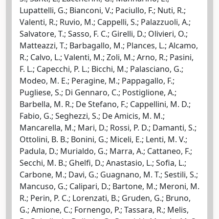
Lupattelli, G.; Bianconi, V.; Paciullo, F.; Nuti, R.;
Valenti, R.; Ruvio, M.; Cappelli, S.; Palazzuoli, A.;
Salvatore, T.; Sasso, F. C.; Girelli, D.; Olivieri, O.;
Matteazzi, T.; Barbagallo, M.; Plances, L.; Alcamo,
R.; Calvo, L.; Valenti, M.; Zoli, M.; Arno, R.; Pasini,
F. L.; Capecchi, P. L.; Bicchi, M.; Palasciano, G.;
Modeo, M. E.; Peragine, M.; Pappagallo, F.;
Pugliese, S.; Di Gennaro, C.; Postiglione, A.;
Barbella, M. R.; De Stefano, F.; Cappellini, M. D.;
Fabio, G.; Seghezzi, S.; De Amicis, M. M.;
Mancarella, M.; Mari, D.; Rossi, P. D.; Damanti, S.;
Ottolini, B. B.; Bonini, G.; Miceli, E.; Lenti, M. V.;
Padula, D.; Murialdo, G.; Marra, A.; Cattaneo, F.;
Secchi, M. B.; Ghelfi, D.; Anastasio, L.; Sofia, L.;
Carbone, M.; Davi, G.; Guagnano, M. T.; Sestili, S.;
Mancuso, G.; Calipari, D.; Bartone, M.; Meroni, M.
R.; Perin, P. C.; Lorenzati, B.; Gruden, G.; Bruno,
G.; Amione, C.; Fornengo, P.; Tassara, R.; Melis,