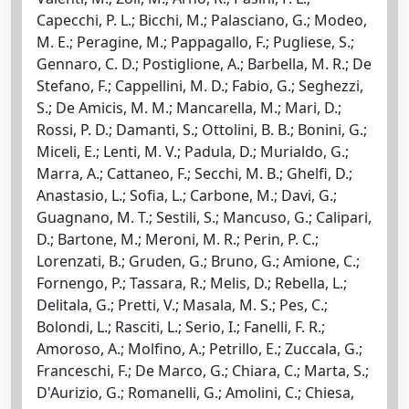
Capecchi, P. L.; Bicchi, M.; Palasciano, G.; Modeo,
M. E.; Peragine, M.; Pappagallo, F.; Pugliese, S.;
Gennaro, C. D.; Postiglione, A.; Barbella, M. R.; De
Stefano, F.; Cappellini, M. D.; Fabio, G.; Seghezzi,
S.; De Amicis, M. M.; Mancarella, M.; Mari, D.;
Rossi, P. D.; Damanti, S.; Ottolini, B. B.; Bonini, G.;
Miceli, E.; Lenti, M. V.; Padula, D.; Murialdo, G.;
Marra, A.; Cattaneo, F.; Secchi, M. B.; Ghelfi, D.;
Anastasio, L.; Sofia, L.; Carbone, M.; Davi, G.;
Guagnano, M. T.; Sestili, S.; Mancuso, G.; Calipari,
D.; Bartone, M.; Meroni, M. R.; Perin, P. C.;
Lorenzati, B.; Gruden, G.; Bruno, G.; Amione, C.;
Fornengo, P.; Tassara, R.; Melis, D.; Rebella, L.;
Delitala, G.; Pretti, V.; Masala, M. S.; Pes, C.;
Bolondi, L.; Rasciti, L.; Serio, I.; Fanelli, F. R.;
Amoroso, A.; Molfino, A.; Petrillo, E.; Zuccala, G.;
Franceschi, F.; De Marco, G.; Chiara, C.; Marta, S.;
D'Aurizio, G.; Romanelli, G.; Amolini, C.; Chiesa,