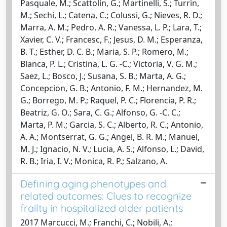
Pasquale, M.; Scattolin, G.; Martinelli, S.; Turrin,
M.; Sechi, L.; Catena, C.; Colussi, G.; Nieves, R. D.;
Marra, A. M.; Pedro, A. R.; Vanessa, L. P.; Lara, T.;
Xavier, C. V.; Francesc, F.; Jesus, D. M.; Esperanza,
B. T.; Esther, D. C. B.; Maria, S. P.; Romero, M.;
Blanca, P. L.; Cristina, L. G. -C.; Victoria, V. G. M.;
Saez, L.; Bosco, J.; Susana, S. B.; Marta, A. G.;
Concepcion, G. B.; Antonio, F. M.; Hernandez, M.
G.; Borrego, M. P.; Raquel, P. C.; Florencia, P. R.;
Beatriz, G. O.; Sara, C. G.; Alfonso, G. -C. C.;
Marta, P. M.; Garcia, S. C.; Alberto, R. C.; Antonio,
A. A.; Montserrat, G. G.; Angel, B. R. M.; Manuel,
M. J.; Ignacio, N. V.; Lucia, A. S.; Alfonso, L.; David,
R. B.; Iria, I. V.; Monica, R. P.; Salzano, A.
Defining aging phenotypes and
related outcomes: Clues to recognize
frailty in hospitalized older patients
2017 Marcucci, M.; Franchi, C.; Nobili, A.;