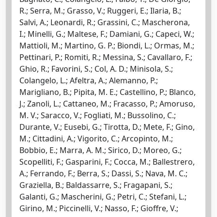
R.; Serra, M.; Grasso, V.; Ruggeri, E.; Ilaria, B.;
Salvi, A.; Leonardi, R.; Grassini, C.; Mascherona,
I.; Minelli, G.; Maltese, F.; Damiani, G.; Capeci, W.;
Mattioli, M.; Martino, G. P.; Biondi, L.; Ormas, M.;
Pettinari, P.; Romiti, R.; Messina, S.; Cavallaro, F.;
Ghio, R.; Favorini, S.; Col, A. D.; Minisola, S.;
Colangelo, L.; Afeltra, A.; Alemanno, P.;
Marigliano, B.; Pipita, M. E.; Castellino, P.; Blanco,
J.; Zanoli, L.; Cattaneo, M.; Fracasso, P.; Amoruso,
M. V.; Saracco, V.; Fogliati, M.; Bussolino, C.;
Durante, V.; Eusebi, G.; Tirotta, D.; Mete, F.; Gino,
M.; Cittadini, A.; Vigorito, C.; Arcopinto, M.;
Bobbio, E.; Marra, A. M.; Sirico, D.; Moreo, G.;
Scopelliti, F.; Gasparini, F.; Cocca, M.; Ballestrero,
A.; Ferrando, F.; Berra, S.; Dassi, S.; Nava, M. C.;
Graziella, B.; Baldassarre, S.; Fragapani, S.;
Galanti, G.; Mascherini, G.; Petri, C.; Stefani, L.;
Girino, M.; Piccinelli, V.; Nasso, F.; Gioffre, V.;