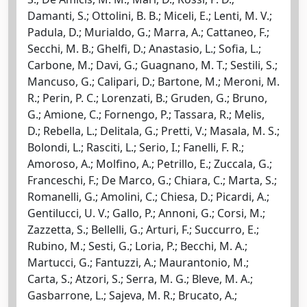
Damanti, S.; Ottolini, B. B.; Miceli, E.; Lenti, M. V.;
Padula, D.; Murialdo, G.; Marra, A.; Cattaneo, F.;
Secchi, M. B.; Ghelfi, D.; Anastasio, L.; Sofia, L.;
Carbone, M.; Davi, G.; Guagnano, M. T.; Sestili, S.;
Mancuso, G.; Calipari, D.; Bartone, M.; Meroni, M.
R.; Perin, P. C.; Lorenzati, B.; Gruden, G.; Bruno,
G.; Amione, C.; Fornengo, P.; Tassara, R.; Melis,
D.; Rebella, L.; Delitala, G.; Pretti, V.; Masala, M. S.;
Bolondi, L.; Rasciti, L.; Serio, I.; Fanelli, F. R.;
Amoroso, A.; Molfino, A.; Petrillo, E.; Zuccala, G.;
Franceschi, F.; De Marco, G.; Chiara, C.; Marta, S.;
Romanelli, G.; Amolini, C.; Chiesa, D.; Picardi, A.;
Gentilucci, U. V.; Gallo, P.; Annoni, G.; Corsi, M.;
Zazzetta, S.; Bellelli, G.; Arturi, F.; Succurro, E.;
Rubino, M.; Sesti, G.; Loria, P.; Becchi, M. A.;
Martucci, G.; Fantuzzi, A.; Maurantonio, M.;
Carta, S.; Atzori, S.; Serra, M. G.; Bleve, M. A.;
Gasbarrone, L.; Sajeva, M. R.; Brucato, A.;