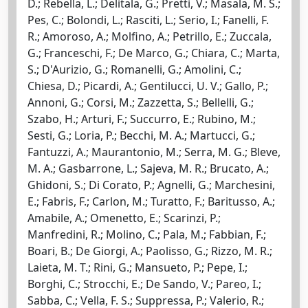
D.; Rebella, L.; Delitala, G.; Pretti, V.; Masala, M. S.;
Pes, C.; Bolondi, L.; Rasciti, L.; Serio, I.; Fanelli, F.
R.; Amoroso, A.; Molfino, A.; Petrillo, E.; Zuccala,
G.; Franceschi, F.; De Marco, G.; Chiara, C.; Marta,
S.; D'Aurizio, G.; Romanelli, G.; Amolini, C.;
Chiesa, D.; Picardi, A.; Gentilucci, U. V.; Gallo, P.;
Annoni, G.; Corsi, M.; Zazzetta, S.; Bellelli, G.;
Szabo, H.; Arturi, F.; Succurro, E.; Rubino, M.;
Sesti, G.; Loria, P.; Becchi, M. A.; Martucci, G.;
Fantuzzi, A.; Maurantonio, M.; Serra, M. G.; Bleve,
M. A.; Gasbarrone, L.; Sajeva, M. R.; Brucato, A.;
Ghidoni, S.; Di Corato, P.; Agnelli, G.; Marchesini,
E.; Fabris, F.; Carlon, M.; Turatto, F.; Baritusso, A.;
Amabile, A.; Omenetto, E.; Scarinzi, P.;
Manfredini, R.; Molino, C.; Pala, M.; Fabbian, F.;
Boari, B.; De Giorgi, A.; Paolisso, G.; Rizzo, M. R.;
Laieta, M. T.; Rini, G.; Mansueto, P.; Pepe, I.;
Borghi, C.; Strocchi, E.; De Sando, V.; Pareo, I.;
Sabba, C.; Vella, F. S.; Suppressa, P.; Valerio, R.;