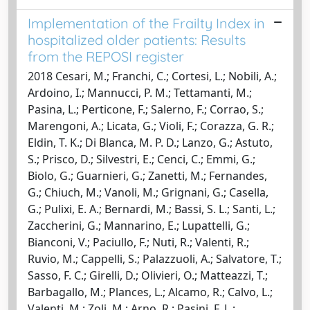
Implementation of the Frailty Index in
hospitalized older patients: Results
from the REPOSI register
2018 Cesari, M.; Franchi, C.; Cortesi, L.; Nobili, A.;
Ardoino, I.; Mannucci, P. M.; Tettamanti, M.;
Pasina, L.; Perticone, F.; Salerno, F.; Corrao, S.;
Marengoni, A.; Licata, G.; Violi, F.; Corazza, G. R.;
Eldin, T. K.; Di Blanca, M. P. D.; Lanzo, G.; Astuto,
S.; Prisco, D.; Silvestri, E.; Cenci, C.; Emmi, G.;
Biolo, G.; Guarnieri, G.; Zanetti, M.; Fernandes,
G.; Chiuch, M.; Vanoli, M.; Grignani, G.; Casella,
G.; Pulixi, E. A.; Bernardi, M.; Bassi, S. L.; Santi, L.;
Zaccherini, G.; Mannarino, E.; Lupattelli, G.;
Bianconi, V.; Paciullo, F.; Nuti, R.; Valenti, R.;
Ruvio, M.; Cappelli, S.; Palazzuoli, A.; Salvatore, T.;
Sasso, F. C.; Girelli, D.; Olivieri, O.; Matteazzi, T.;
Barbagallo, M.; Plances, L.; Alcamo, R.; Calvo, L.;
Valenti, M.; Zoli, M.; Arno, R.; Pasini, F. L.;