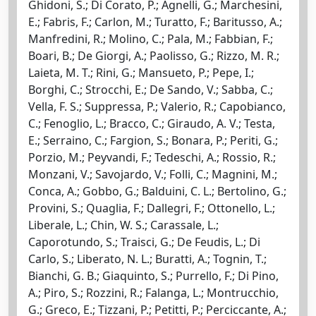
Ghidoni, S.; Di Corato, P.; Agnelli, G.; Marchesini,
E.; Fabris, F.; Carlon, M.; Turatto, F.; Baritusso, A.;
Manfredini, R.; Molino, C.; Pala, M.; Fabbian, F.;
Boari, B.; De Giorgi, A.; Paolisso, G.; Rizzo, M. R.;
Laieta, M. T.; Rini, G.; Mansueto, P.; Pepe, I.;
Borghi, C.; Strocchi, E.; De Sando, V.; Sabba, C.;
Vella, F. S.; Suppressa, P.; Valerio, R.; Capobianco,
C.; Fenoglio, L.; Bracco, C.; Giraudo, A. V.; Testa,
E.; Serraino, C.; Fargion, S.; Bonara, P.; Periti, G.;
Porzio, M.; Peyvandi, F.; Tedeschi, A.; Rossio, R.;
Monzani, V.; Savojardo, V.; Folli, C.; Magnini, M.;
Conca, A.; Gobbo, G.; Balduini, C. L.; Bertolino, G.;
Provini, S.; Quaglia, F.; Dallegri, F.; Ottonello, L.;
Liberale, L.; Chin, W. S.; Carassale, L.;
Caporotundo, S.; Traisci, G.; De Feudis, L.; Di
Carlo, S.; Liberato, N. L.; Buratti, A.; Tognin, T.;
Bianchi, G. B.; Giaquinto, S.; Purrello, F.; Di Pino,
A.; Piro, S.; Rozzini, R.; Falanga, L.; Montrucchio,
G.; Greco, E.; Tizzani, P.; Petitti, P.; Perciccante, A.;