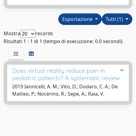
Esportazione
Tutti (1)
Mostra
records
Risultati 1 - 1 di 1 (tempo di esecuzione: 0.0 secondi).
Does virtual reality reduce pain in
pediatric patients? A systematic review
2019 Iannicelli, A. M.; Vito, D.; Dodaro, C. A.; De
Matteo, P.; Nocerino, R.; Sepe, A.; Raia, V.