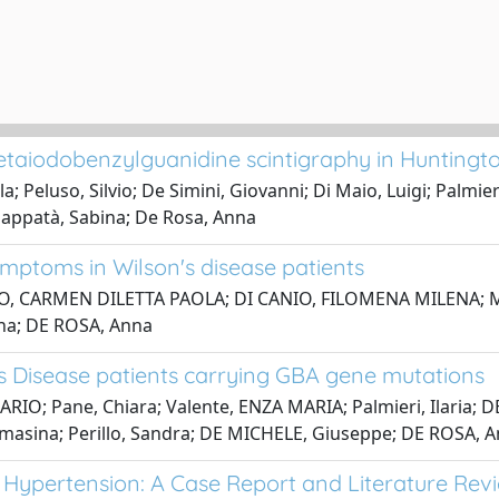
taiodobenzylguanidine scintigraphy in Huntingto
 Peluso, Silvio; De Simini, Giovanni; Di Maio, Luigi; Palmieri
Pappatà, Sabina; De Rosa, Anna
ptoms in Wilson's disease patients
COVO, CARMEN DILETTA PAOLA; DI CANIO, FILOMENA MILENA; Ma
na; DE ROSA, Anna
s Disease patients carrying GBA gene mutations
ARIO; Pane, Chiara; Valente, ENZA MARIA; Palmieri, Ilari
ommasina; Perillo, Sandra; DE MICHELE, Giuseppe; DE ROSA, 
l Hypertension: A Case Report and Literature Rev