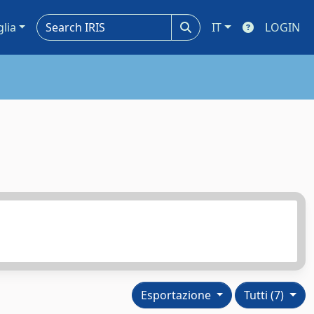
glia
IT
LOGIN
Esportazione
Tutti (7)