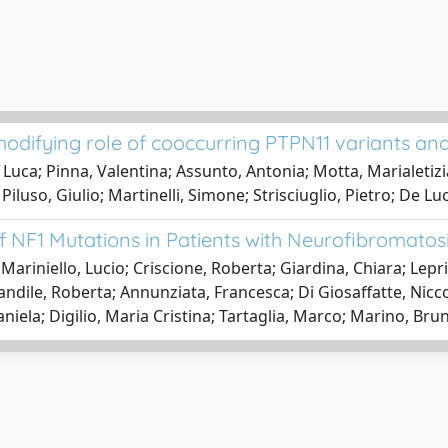
A modifying role of cooccurring PTPN11 variants an
ca; Pinna, Valentina; Assunto, Antonia; Motta, Marialetizi
Piluso, Giulio; Martinelli, Simone; Strisciuglio, Pietro; De L
 NF1 Mutations in Patients with Neurofibromatos
; Mariniello, Lucio; Criscione, Roberta; Giardina, Chiara; Le
dile, Roberta; Annunziata, Francesca; Di Giosaffatte, Niccol
 Daniela; Digilio, Maria Cristina; Tartaglia, Marco; Marino, B