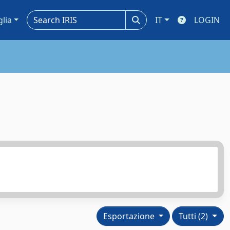
glia
IT
LOGIN
Esportazione
Tutti (2)