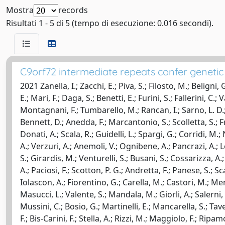
Mostra
records
Risultati 1 - 5 di 5 (tempo di esecuzione: 0.016 secondi).
C9orf72 intermediate repeats confer genetic
2021 Zanella, I.; Zacchi, E.; Piva, S.; Filosto, M.; Beligni,
E.; Mari, F.; Daga, S.; Benetti, E.; Furini, S.; Fallerini, C.;
Montagnani, F.; Tumbarello, M.; Rancan, I.; Sarno, L. D.; 
Bennett, D.; Anedda, F.; Marcantonio, S.; Scolletta, S.; Fran
Donati, A.; Scala, R.; Guidelli, L.; Spargi, G.; Corridi, M.;
A.; Verzuri, A.; Anemoli, V.; Ognibene, A.; Pancrazi, A.; 
S.; Girardis, M.; Venturelli, S.; Busani, S.; Cossarizza, A.;
A.; Paciosi, F.; Scotton, P. G.; Andretta, F.; Panese, S.; S
Iolascon, A.; Fiorentino, G.; Carella, M.; Castori, M.; Mer
Masucci, L.; Valente, S.; Mandala, M.; Giorli, A.; Salerni, L.
Mussini, C.; Bosio, G.; Martinelli, E.; Mancarella, S.; Tavec
F.; Bis-Carini, F.; Stella, A.; Rizzi, M.; Maggiolo, F.; Ripa