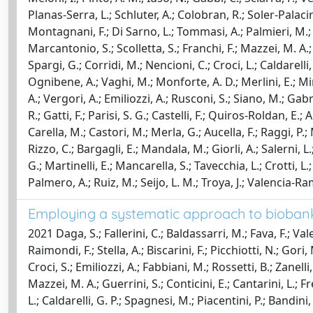
Planas-Serra, L.; Schluter, A.; Colobran, R.; Soler-Palacin, 
Montagnani, F.; Di Sarno, L.; Tommasi, A.; Palmieri, M.; Fa
Marcantonio, S.; Scolletta, S.; Franchi, F.; Mazzei, M. A.; Gu
Spargi, G.; Corridi, M.; Nencioni, C.; Croci, L.; Caldarelli
Ognibene, A.; Vaghi, M.; Monforte, A. D.; Merlini, E.; Mira
A.; Vergori, A.; Emiliozzi, A.; Rusconi, S.; Siano, M.; Gabri
R.; Gatti, F.; Parisi, S. G.; Castelli, F.; Quiros-Roldan, E
Carella, M.; Castori, M.; Merla, G.; Aucella, F.; Raggi, P.
Rizzo, C.; Bargagli, E.; Mandala, M.; Giorli, A.; Salerni, L.
G.; Martinelli, E.; Mancarella, S.; Tavecchia, L.; Crotti, L
Palmero, A.; Ruiz, M.; Seijo, L. M.; Troya, J.; Valencia-Ra
Employing a systematic approach to biobank
2021 Daga, S.; Fallerini, C.; Baldassarri, M.; Fava, F.; Vale
Raimondi, F.; Stella, A.; Biscarini, F.; Picchiotti, N.; Gori
Croci, S.; Emiliozzi, A.; Fabbiani, M.; Rossetti, B.; Zanell
Mazzei, M. A.; Guerrini, S.; Conticini, E.; Cantarini, L.; Fre
L.; Caldarelli, G. P.; Spagnesi, M.; Piacentini, P.; Bandi