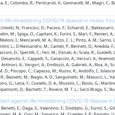
a, E.; Colombo, R.; Perticaroli, V.; Gennarelli, M.; Magri, C.; Basi
with life-threatening COVID-19 disease in males: F
hiotti, N.; Francisci, D.; Paciosi, F.; Schiaroli, E.; Baldassarri, 
i, M.; Spiga, O.; Capitani, K.; Furini, S.; Mari, F.; Renieri, A.
.; Meloni, I.; Mencarelli, M. A.; Rizzo, C. L.; Pinto, A. M.; Sarno
antini, L.; D'Alessandro, M.; Cameli, P.; Bennett, D.; Anedda, F.
acconi, D.; Spertilli, C.; Feri, M.; Donati, A.; Scala, R.; Guidelli,
; Desanctis, E.; Cappelli, S.; Canaccini, A.; Verzuri, A.; Anemo
 Antinori, A.; Vergori, A.; Emiliozzi, A.; Gabrieli, A.; Riva, A.; 
, M. D.; Piscopo, C.; Capasso, M.; Russo, R.; Andolfo, I.; Iolasco
.; Bassetti, M.; Biagio, A. D.; Sanguinetti, M.; Masucci, L.; Vale
oiro, G.; Lena, F.; Coviello, D. A.; Mussini, C.; Bosio, G.; Martinel
Ripamonti, D.; Bachetti, T.; Rovere, M. T. L.; Sarzi-Braga, S.; Buss
tect against life-threatening COVID-19 disease i
 Benetti, E.; Daga, S.; Valentino, F.; Doddato, G.; Furini, S.; Gili
 Venneri, M. A.; Gori, M.; Sanarico, M.; Crawley, F. P.; Pagotto,