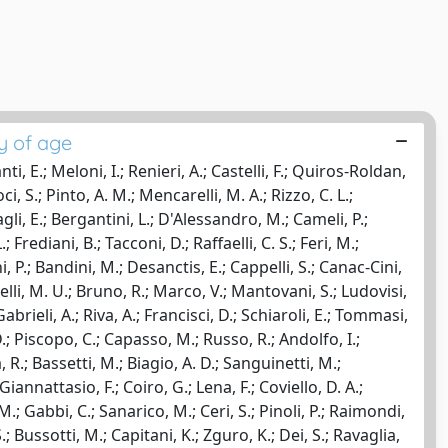
y of age
nti, E.; Meloni, I.; Renieri, A.; Castelli, F.; Quiros-Roldan,
oci, S.; Pinto, A. M.; Mencarelli, M. A.; Rizzo, C. L.;
li, E.; Bergantini, L.; D'Alessandro, M.; Cameli, P.;
 Frediani, B.; Tacconi, D.; Raffaelli, C. S.; Feri, M.;
ni, P.; Bandini, M.; Desanctis, E.; Cappelli, S.; Canac-Cini,
elli, M. U.; Bruno, R.; Marco, V.; Mantovani, S.; Ludovisi,
Gabrieli, A.; Riva, A.; Francisci, D.; Schiaroli, E.; Tommasi,
 D.; Piscopo, C.; Capasso, M.; Russo, R.; Andolfo, I.;
 R.; Bassetti, M.; Biagio, A. D.; Sanguinetti, M.;
 Giannattasio, F.; Coiro, G.; Lena, F.; Coviello, D. A.;
, M.; Gabbi, C.; Sanarico, M.; Ceri, S.; Pinoli, P.; Raimondi,
S.; Bussotti, M.; Capitani, K.; Zguro, K.; Dei, S.; Ravaglia,