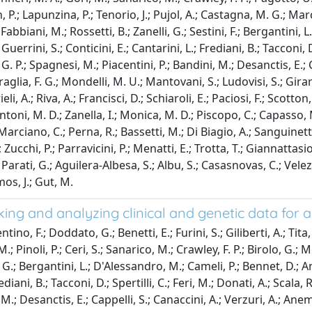
P.; Lapunzina, P.; Tenorio, J.; Pujol, A.; Castagna, M. G.; Marcell
bbiani, M.; Rossetti, B.; Zanelli, G.; Sestini, F.; Bergantini, 
errini, S.; Conticini, E.; Cantarini, L.; Frediani, B.; Tacconi, D.; 
, G. P.; Spagnesi, M.; Piacentini, P.; Bandini, M.; Desanctis, E.; 
glia, F. G.; Mondelli, M. U.; Mantovani, S.; Ludovisi, S.; Girard
eli, A.; Riva, A.; Francisci, D.; Schiaroli, E.; Paciosi, F.; Scotto
.; Antoni, M. D.; Zanella, I.; Monica, M. D.; Piscopo, C.; Capasso,
; Marciano, C.; Perna, R.; Bassetti, M.; Di Biagio, A.; Sanguinett
; Zucchi, P.; Parravicini, P.; Menatti, E.; Trotta, T.; Giannattasio,
.; Parati, G.; Aguilera-Albesa, S.; Albu, S.; Casasnovas, C.; Velez
mos, J.; Gut, M.
ing and analyzing clinical and genetic data for
ntino, F.; Doddato, G.; Benetti, E.; Furini, S.; Giliberti, A.; Tita
, M.; Pinoli, P.; Ceri, S.; Sanarico, M.; Crawley, F. P.; Birolo, G
i, G.; Bergantini, L.; D'Alessandro, M.; Cameli, P.; Bennet, D.; A
diani, B.; Tacconi, D.; Spertilli, C.; Feri, M.; Donati, A.; Scala, 
ni, M.; Desanctis, E.; Cappelli, S.; Canaccini, A.; Verzuri, A.; 