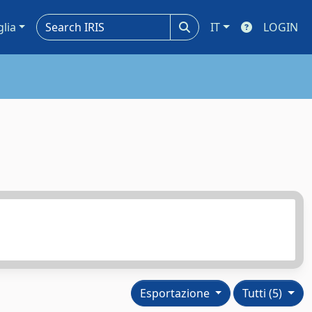
glia
IT
LOGIN
Esportazione
Tutti (5)