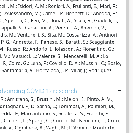
i, M.; Isidori, A. M.; Renieri, A.; Frullanti, E.; Mari, F.;
L.; D'Alessandro, M.; Cameli, P.; Bennett, D.; Anedda, F.;
Spertilli, C.; Feri, M.; Donati, A.; Scala, R.; Guidelli, L.;
Cappelli, S.; Canaccini, A.; Verzuri, A.; Anemoli, V.;
is, M.; Venturelli, S.; Sita, M.; Cossarizza, A.; Antinori,
n, P. G.; Andretta, F.; Panese, S.; Baratti, S.; Scaggiante,
 M.; Russo, R.; Andolfo, I.; Iolascon, A.; Fiorentino, G.;
i, M.; Masucci, L.; Valente, S.; Mencarelli, M. A.; Lo
 F.; Coiro, G.; Lena, F.; Coviello, D. A.; Mussini, C.; Bosio,
-Santamaria, V.; Horcajada, J. P.; Villar, J.; Rodriguez-
 advancing COVID-19 research
, R.; Amitrano, S.; Bruttini, M.; Meloni, I.; Pinto, A. M.;
.; Montagnani, F.; Di Sarno, L.; Tommasi, A.; Palmieri, M.;
nedda, F.; Marcantonio, S.; Scolletta, S.; Franchi, F.;
R.; Guidelli, L.; Spargi, G.; Corridi, M.; Nencioni, C.; Croci,
Anemoli, V.; Ognibene, A.; Vaghi, M.; D'Arminio Monforte,