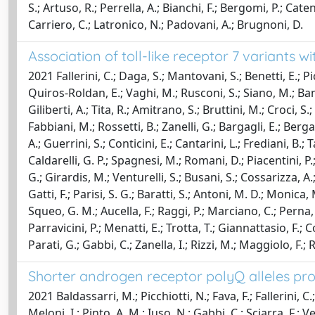
S.; Artuso, R.; Perrella, A.; Bianchi, F.; Bergomi, P.; Caten
Carriero, C.; Latronico, N.; Padovani, A.; Brugnoni, D.
Association of toll-like receptor 7 variants 
2021 Fallerini, C.; Daga, S.; Mantovani, S.; Benetti, E.; Picc
Quiros-Roldan, E.; Vaghi, M.; Rusconi, S.; Siano, M.; Bandin
Giliberti, A.; Tita, R.; Amitrano, S.; Bruttini, M.; Croci, S
Fabbiani, M.; Rossetti, B.; Zanelli, G.; Bargagli, E.; Berg
A.; Guerrini, S.; Conticini, E.; Cantarini, L.; Frediani, B.; T
Caldarelli, G. P.; Spagnesi, M.; Romani, D.; Piacentini, P.
G.; Girardis, M.; Venturelli, S.; Busani, S.; Cossarizza, A.;
Gatti, F.; Parisi, S. G.; Baratti, S.; Antoni, M. D.; Monica
Squeo, G. M.; Aucella, F.; Raggi, P.; Marciano, C.; Perna, R
Parravicini, P.; Menatti, E.; Trotta, T.; Giannattasio, F.; C
Parati, G.; Gabbi, C.; Zanella, I.; Rizzi, M.; Maggiolo, F.; 
Shorter androgen receptor polyQ alleles pro
2021 Baldassarri, M.; Picchiotti, N.; Fava, F.; Fallerini, C.;
Meloni, I.; Pinto, A. M.; Iuso, N.; Gabbi, C.; Sciarra, F.;