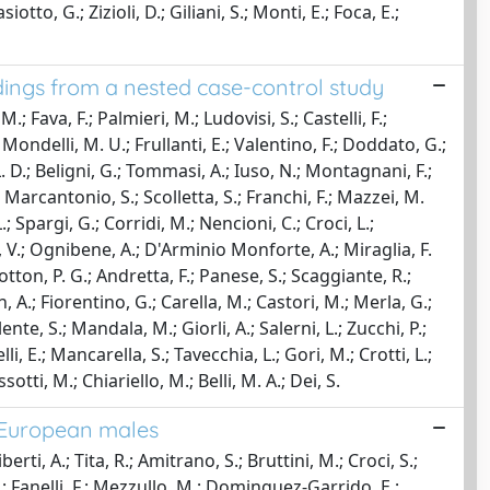
otto, G.; Zizioli, D.; Giliani, S.; Monti, E.; Foca, E.;
indings from a nested case-control study
M.; Fava, F.; Palmieri, M.; Ludovisi, S.; Castelli, F.;
; Mondelli, M. U.; Frullanti, E.; Valentino, F.; Doddato, G.;
, L. D.; Beligni, G.; Tommasi, A.; Iuso, N.; Montagnani, F.;
; Marcantonio, S.; Scolletta, S.; Franchi, F.; Mazzei, M.
 L.; Spargi, G.; Corridi, M.; Nencioni, C.; Croci, L.;
li, V.; Ognibene, A.; D'Arminio Monforte, A.; Miraglia, F.
Scotton, P. G.; Andretta, F.; Panese, S.; Scaggiante, R.;
n, A.; Fiorentino, G.; Carella, M.; Castori, M.; Merla, G.;
nte, S.; Mandala, M.; Giorli, A.; Salerni, L.; Zucchi, P.;
li, E.; Mancarella, S.; Tavecchia, L.; Gori, M.; Crotti, L.;
otti, M.; Chiariello, M.; Belli, M. A.; Dei, S.
n European males
berti, A.; Tita, R.; Amitrano, S.; Bruttini, M.; Croci, S.;
 U.; Fanelli, F.; Mezzullo, M.; Dominguez-Garrido, E.;