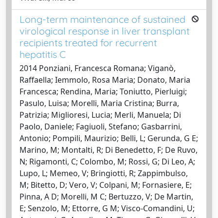
Long-term maintenance of sustained
virological response in liver transplant
recipients treated for recurrent
hepatitis C
2014 Ponziani, Francesca Romana; Viganò,
Raffaella; Iemmolo, Rosa Maria; Donato, Maria
Francesca; Rendina, Maria; Toniutto, Pierluigi;
Pasulo, Luisa; Morelli, Maria Cristina; Burra,
Patrizia; Miglioresi, Lucia; Merli, Manuela; Di
Paolo, Daniele; Fagiuoli, Stefano; Gasbarrini,
Antonio; Pompili, Maurizio; Belli, L; Gerunda, G E;
Marino, M; Montalti, R; Di Benedetto, F; De Ruvo,
N; Rigamonti, C; Colombo, M; Rossi, G; Di Leo, A;
Lupo, L; Memeo, V; Bringiotti, R; Zappimbulso,
M; Bitetto, D; Vero, V; Colpani, M; Fornasiere, E;
Pinna, A D; Morelli, M C; Bertuzzo, V; De Martin,
E; Senzolo, M; Ettorre, G M; Visco-Comandini, U;