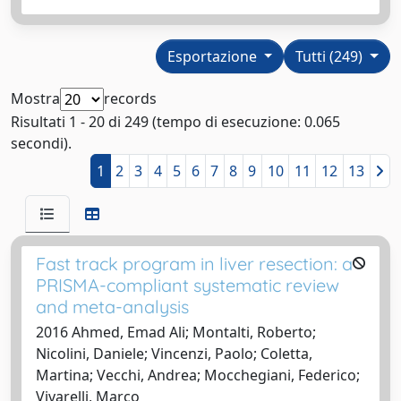
Esportazione
Tutti (249)
Mostra
records
Risultati 1 - 20 di 249 (tempo di esecuzione: 0.065
secondi).
1
2
3
4
5
6
7
8
9
10
11
12
13
Fast track program in liver resection: a
PRISMA-compliant systematic review
and meta-analysis
2016 Ahmed, Emad Ali; Montalti, Roberto;
Nicolini, Daniele; Vincenzi, Paolo; Coletta,
Martina; Vecchi, Andrea; Mocchegiani, Federico;
Vivarelli, Marco