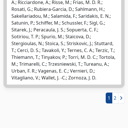
A.; Ricciardone, A.; Risse, M.; Frias, M. D. R.;
Rosati, G.; Rubiera-Garcia, D.; Sahlmann, H.;
Sakellariadou, M.; Salamida, F.; Saridakis, E. N.;
Satunin, P.; Schiffer, M.; Schussler, F.; Sigl, G.;
Sitarek, J.; Peracaula, J. S.; Sopuerta, C. F.;
Sotiriou, T. P.; Spurio, M.; Staicova, D.;
Stergioulas, N.; Stoica, S.; Striskovic, J.; Stuttard,
T.; Cerci, D. S.; Tavakoli, Y.; Ternes, C. A.; Terzic, T.;
Thiemann, T.; Tinyakov, P.; Torri, M. D. C.; Tortola,
M.; Trimarelli, C.; Trzesniewski, T.; Tureanu, A.;
Urban, F. R.; Vagenas, E. C.; Vernieri, D.;
Vitagliano, V.; Wallet, J. -C.; Zornoza, J. D.
1
2