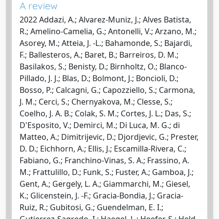
A review
2022 Addazi, A.; Alvarez-Muniz, J.; Alves Batista,
R.; Amelino-Camelia, G.; Antonelli, V.; Arzano, M.;
Asorey, M.; Atteia, J. -L.; Bahamonde, S.; Bajardi,
F.; Ballesteros, A.; Baret, B.; Barreiros, D. M.;
Basilakos, S.; Benisty, D.; Birnholtz, O.; Blanco-
Pillado, J. J.; Blas, D.; Bolmont, J.; Boncioli, D.;
Bosso, P.; Calcagni, G.; Capozziello, S.; Carmona,
J. M.; Cerci, S.; Chernyakova, M.; Clesse, S.;
Coelho, J. A. B.; Colak, S. M.; Cortes, J. L.; Das, S.;
D'Esposito, V.; Demirci, M.; Di Luca, M. G.; di
Matteo, A.; Dimitrijevic, D.; Djordjevic, G.; Prester,
D. D.; Eichhorn, A.; Ellis, J.; Escamilla-Rivera, C.;
Fabiano, G.; Franchino-Vinas, S. A.; Frassino, A.
M.; Frattulillo, D.; Funk, S.; Fuster, A.; Gamboa, J.;
Gent, A.; Gergely, L. A.; Giammarchi, M.; Giesel,
K.; Glicenstein, J. -F.; Gracia-Bondia, J.; Gracia-
Ruiz, R.; Gubitosi, G.; Guendelman, E. I.;
Gutierrez-Sagredo, I.; Haegel, L.; Heefer, S.; Held,