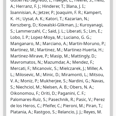
A.; Herranz, F. J.; Hinderer, T.; Illana, J. I.;
Ioannisian, A.; Jetzer, P.; Joaquim, F. R.; Kampert,
K. -H.; Uysal, A. K.; Katori, T.; Kazarian, N.;
Kerszberg, D.; Kowalski-Glikman, J.; Kuroyanagi,
S.; Lammerzahl, C.; Said, J. L.; Liberati, S.; Lim, E.;
Lobo, I. P.; Lopez-Moya, M.; Luciano, G. G.;
Manganaro, M.; Marciano, A.; Martin-Moruno, P.;
Martinez, M.; Martinez, M.; Martinez-Huerta, H.;
Martinez-Mirave, P.; Masip, M.; Mattingly, D.;
Mavromatos, N.; Mazumdar, A.; Mendez, F.;
Mercati, F.; Micanovic, S.; Mielczarek, J.; Miller, A.
L.; Milosevic, M.; Minic, D.; Miramonti, L.; Mitsou,
V. A.; Moniz, P.; Mukherjee, S.; Nardini, G.; Navas,
S.; Niechciol, M.; Nielsen, A. B.; Obers, N. A.;
Oikonomou, F.; Oriti, D.; Paganini, C. F.;
Palomares-Ruiz, S.; Pasechnik, R.; Pasic, V.; Perez
de los Heros, C.; Pfeifer, C.; Pieroni, M.; Piran, T.;
Platania, A.; Rastgoo, S.; Relancio, J. J.; Reyes, M.