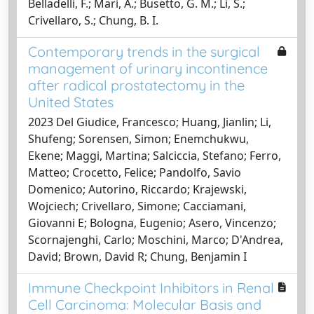
Belladelli, F.; Mari, A.; Busetto, G. M.; Li, S.;
Crivellaro, S.; Chung, B. I.
Contemporary trends in the surgical
management of urinary incontinence
after radical prostatectomy in the
United States
2023 Del Giudice, Francesco; Huang, Jianlin; Li,
Shufeng; Sorensen, Simon; Enemchukwu,
Ekene; Maggi, Martina; Salciccia, Stefano; Ferro,
Matteo; Crocetto, Felice; Pandolfo, Savio
Domenico; Autorino, Riccardo; Krajewski,
Wojciech; Crivellaro, Simone; Cacciamani,
Giovanni E; Bologna, Eugenio; Asero, Vincenzo;
Scornajenghi, Carlo; Moschini, Marco; D'Andrea,
David; Brown, David R; Chung, Benjamin I
Immune Checkpoint Inhibitors in Renal
Cell Carcinoma: Molecular Basis and