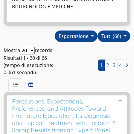
BIOTECNOLOGIE MEDICHE
Esportazione
Tutti (66)
Mostra
records
Risultati 1 - 20 di 66
(tempo di esecuzione:
1
2
3
4
0.061 secondi).
Perceptions, Expectations,
Preferences, and Attitudes Toward
Premature Ejaculation, Its Diagnosis
and Topical Treatment with Fortacin™
Spray: Results from an Expert Panel