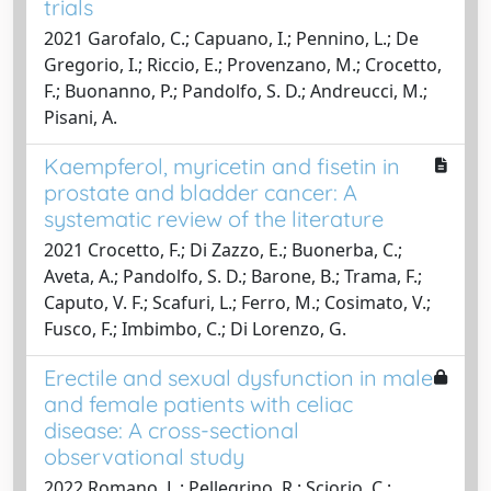
trials
2021 Garofalo, C.; Capuano, I.; Pennino, L.; De
Gregorio, I.; Riccio, E.; Provenzano, M.; Crocetto,
F.; Buonanno, P.; Pandolfo, S. D.; Andreucci, M.;
Pisani, A.
Kaempferol, myricetin and fisetin in
prostate and bladder cancer: A
systematic review of the literature
2021 Crocetto, F.; Di Zazzo, E.; Buonerba, C.;
Aveta, A.; Pandolfo, S. D.; Barone, B.; Trama, F.;
Caputo, V. F.; Scafuri, L.; Ferro, M.; Cosimato, V.;
Fusco, F.; Imbimbo, C.; Di Lorenzo, G.
Erectile and sexual dysfunction in male
and female patients with celiac
disease: A cross-sectional
observational study
2022 Romano, L.; Pellegrino, R.; Sciorio, C.;