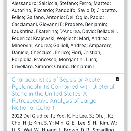
Alessandro; Salciccia, Stefano; Ferro, Matteo;
Autorino, Riccardo; Pandolfo, Savio D; Crocetto,
Felice; Galfano, Antonio; Dell'Oglio, Paolo;
Cacciamani, Giovanni E; Pradere, Benjamin;
Laukhtina, Ekaterina; D'Andrea, David; Belladelli,
Federico; Krajewski, Wojciech; Mari, Andrea;
Minervini, Andrea; Gallioli, Andrea; Amparore,
Daniele; Checcucci, Enrico; Fiori, Cristian;
Porpiglia, Francesco; Morgantini, Luca;
Crivellaro, Simone; Chung, Benjamin I
Characteristics of Sepsis or Acute
Pyelonephritis Combined with Ureteral
Stone in the United States: A
Retrospective Analysis of Large
National Cohort
2022 Del Giudice, F.; Yoo, K. H.; Lee, S.; Oh, J. K.;
Cho, H. J.; Kim, S. Y.; Min, G. E.; Lee, S. H.; Kim, W.;
Li, S.; Wei, W.; Huang, J.; Brown, D. R.; Spradling,