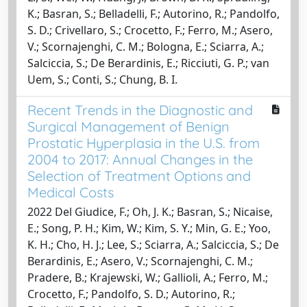
K.; Basran, S.; Belladelli, F.; Autorino, R.; Pandolfo,
S. D.; Crivellaro, S.; Crocetto, F.; Ferro, M.; Asero,
V.; Scornajenghi, C. M.; Bologna, E.; Sciarra, A.;
Salciccia, S.; De Berardinis, E.; Ricciuti, G. P.; van
Uem, S.; Conti, S.; Chung, B. I.
Recent Trends in the Diagnostic and
Surgical Management of Benign
Prostatic Hyperplasia in the U.S. from
2004 to 2017: Annual Changes in the
Selection of Treatment Options and
Medical Costs
2022 Del Giudice, F.; Oh, J. K.; Basran, S.; Nicaise,
E.; Song, P. H.; Kim, W.; Kim, S. Y.; Min, G. E.; Yoo,
K. H.; Cho, H. J.; Lee, S.; Sciarra, A.; Salciccia, S.; De
Berardinis, E.; Asero, V.; Scornajenghi, C. M.;
Pradere, B.; Krajewski, W.; Gallioli, A.; Ferro, M.;
Crocetto, F.; Pandolfo, S. D.; Autorino, R.;