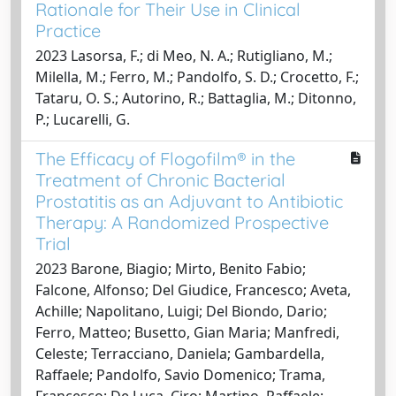
Rationale for Their Use in Clinical
Practice
2023 Lasorsa, F.; di Meo, N. A.; Rutigliano, M.;
Milella, M.; Ferro, M.; Pandolfo, S. D.; Crocetto, F.;
Tataru, O. S.; Autorino, R.; Battaglia, M.; Ditonno,
P.; Lucarelli, G.
The Efficacy of Flogofilm® in the
Treatment of Chronic Bacterial
Prostatitis as an Adjuvant to Antibiotic
Therapy: A Randomized Prospective
Trial
2023 Barone, Biagio; Mirto, Benito Fabio;
Falcone, Alfonso; Del Giudice, Francesco; Aveta,
Achille; Napolitano, Luigi; Del Biondo, Dario;
Ferro, Matteo; Busetto, Gian Maria; Manfredi,
Celeste; Terracciano, Daniela; Gambardella,
Raffaele; Pandolfo, Savio Domenico; Trama,
Francesco; De Luca, Ciro; Martino, Raffaele;