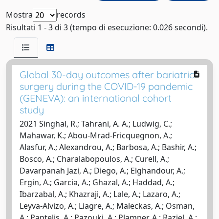
Mostra
records
Risultati 1 - 3 di 3 (tempo di esecuzione: 0.026 secondi).
Global 30-day outcomes after bariatric
surgery during the COVID-19 pandemic
(GENEVA): an international cohort
study
2021 Singhal, R.; Tahrani, A. A.; Ludwig, C.;
Mahawar, K.; Abou-Mrad-Fricquegnon, A.;
Alasfur, A.; Alexandrou, A.; Barbosa, A.; Bashir, A.;
Bosco, A.; Charalabopoulos, A.; Curell, A.;
Davarpanah Jazi, A.; Diego, A.; Elghandour, A.;
Ergin, A.; Garcia, A.; Ghazal, A.; Haddad, A.;
Ibarzabal, A.; Khazraji, A.; Lale, A.; Lazaro, A.;
Leyva-Alvizo, A.; Liagre, A.; Maleckas, A.; Osman,
A.; Pantelis, A.; Pazouki, A.; Plamper, A.; Raziel, A.;