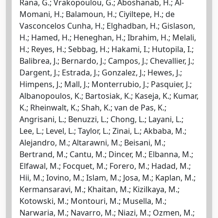
Rana, G.; Vrakopoulou, G.; Aboshanab, H.; Al-
Momani, H.; Balamoun, H.; Ciyiltepe, H.; de
Vasconcelos Cunha, H.; Elghadban, H.; Gislason,
H.; Hamed, H.; Heneghan, H.; Ibrahim, H.; Melali,
H.; Reyes, H.; Sebbag, H.; Hakami, I.; Hutopila, I.;
Balibrea, J.; Bernardo, J.; Campos, J.; Chevallier, J.;
Dargent, J.; Estrada, J.; Gonzalez, J.; Hewes, J.;
Himpens, J.; Mall, J.; Monterrubio, J.; Pasquier, J.;
Albanopoulos, K.; Bartosiak, K.; Kaseja, K.; Kumar,
K.; Rheinwalt, K.; Shah, K.; van de Pas, K.;
Angrisani, L.; Benuzzi, L.; Chong, L.; Layani, L.;
Lee, L.; Level, L.; Taylor, L.; Zinai, L.; Akbaba, M.;
Alejandro, M.; Altarawni, M.; Beisani, M.;
Bertrand, M.; Cantu, M.; Dincer, M.; Elbanna, M.;
Elfawal, M.; Focquet, M.; Forero, M.; Hadad, M.;
Hii, M.; Iovino, M.; Islam, M.; Josa, M.; Kaplan, M.;
Kermansaravi, M.; Khaitan, M.; Kizilkaya, M.;
Kotowski, M.; Montouri, M.; Musella, M.;
Narwaria, M.; Navarro, M.; Niazi, M.; Ozmen, M.;