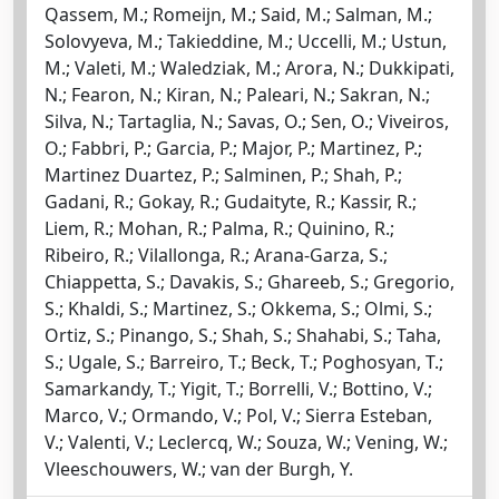
Qassem, M.; Romeijn, M.; Said, M.; Salman, M.;
Solovyeva, M.; Takieddine, M.; Uccelli, M.; Ustun,
M.; Valeti, M.; Waledziak, M.; Arora, N.; Dukkipati,
N.; Fearon, N.; Kiran, N.; Paleari, N.; Sakran, N.;
Silva, N.; Tartaglia, N.; Savas, O.; Sen, O.; Viveiros,
O.; Fabbri, P.; Garcia, P.; Major, P.; Martinez, P.;
Martinez Duartez, P.; Salminen, P.; Shah, P.;
Gadani, R.; Gokay, R.; Gudaityte, R.; Kassir, R.;
Liem, R.; Mohan, R.; Palma, R.; Quinino, R.;
Ribeiro, R.; Vilallonga, R.; Arana-Garza, S.;
Chiappetta, S.; Davakis, S.; Ghareeb, S.; Gregorio,
S.; Khaldi, S.; Martinez, S.; Okkema, S.; Olmi, S.;
Ortiz, S.; Pinango, S.; Shah, S.; Shahabi, S.; Taha,
S.; Ugale, S.; Barreiro, T.; Beck, T.; Poghosyan, T.;
Samarkandy, T.; Yigit, T.; Borrelli, V.; Bottino, V.;
Marco, V.; Ormando, V.; Pol, V.; Sierra Esteban,
V.; Valenti, V.; Leclercq, W.; Souza, W.; Vening, W.;
Vleeschouwers, W.; van der Burgh, Y.