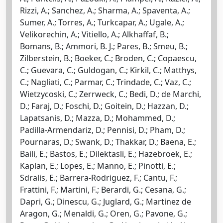
Rizzi, A.; Sanchez, A.; Sharma, A.; Spaventa, A.;
Sumer, A.; Torres, A.; Turkcapar, A.; Ugale, A.;
Velikorechin, A.; Vitiello, A.; Alkhaffaf, B.;
Bomans, B.; Ammori, B. J.; Pares, B.; Smeu, B.;
Zilberstein, B.; Boeker, C.; Broden, C.; Copaescu,
C.; Guevara, C.; Guldogan, C.; Kirkil, C.; Matthys,
C.; Nagliati, C.; Parmar, C.; Trindade, C.; Vaz, C.;
Wietzycoski, C.; Zerrweck, C.; Bedi, D.; de Marchi,
D.; Faraj, D.; Foschi, D.; Goitein, D.; Hazzan, D.;
Lapatsanis, D.; Mazza, D.; Mohammed, D.;
Padilla-Armendariz, D.; Pennisi, D.; Pham, D.;
Pournaras, D.; Swank, D.; Thakkar, D.; Baena, E.;
Baili, E.; Bastos, E.; Dilektasli, E.; Hazebroek, E.;
Kaplan, E.; Lopes, E.; Manno, E.; Pinotti, E.;
Sdralis, E.; Barrera-Rodriguez, F.; Cantu, F.;
Frattini, F.; Martini, F.; Berardi, G.; Cesana, G.;
Dapri, G.; Dinescu, G.; Juglard, G.; Martinez de
Aragon, G.; Menaldi, G.; Oren, G.; Pavone, G.;