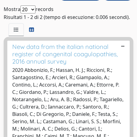
Mostra
records
Risultati 1 - 2 di 2 (tempo di esecuzione: 0.006 secondi).
New data from the italian national
register of congenital coagulopathies,
2016 annual survey
2020 Abbonizio, F.; Hassan, H. J.; Riccioni, R.;
Santagostino, E.; Arcieri, R.; Giampaolo, A.;
Contino, L.; Accorsi, A.; Caremani, A.; Ettorre, P.
C.; Giordano, P.; Lassandro, G.; Valdre, L.;
Notarangelo, L.; Aru, A. B.; Radossi, P.; Tagariello,
G.; Cultrera, D.; Iannaccaro, P.; Santoro, R.;
Biasoli, C.; Di Gregorio, P.; Daniele, F.; Testa, S.;
Serino, M. L.; Castaman, G.; Linari, S. S.; Morfini,
M.; Molinari, A. C.; Delios, G.; Cantori, I.;
Franchini, M.; Caimi, M. T.; Mancuso, M. E.;