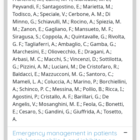
Peyvandi, F.; Santagostino, E.; Marietta, M.;
Todisco, A.; Speciale, V.; Cerbone, A. M.; Di
Minno, G.; Schiavulli, M.; Rocino, A.; Spiezia, M.
M.; Zanon, E.; Gagliano, F.; Mansueto, M. F.;
Siragusa, S.; Coppola, A.; Quintavalle, G.; Rivolta,
G. F.; Tagliaferri, A.; Ambaglio, C.; Gamba, G.;
Marchesini, E.; Oliovecchio, E.; Dragani, A.;
Arbasi, M. C.; Macchi, S.; Vincenzi, D.; Sottilotta,
G.; Pizzini, A. M.; Luciani, M.; De Cristofaro, R.;
Baldacci, E.; Mazzucconi, M. G.; Santoro, C.;
Mameli, L. A.; Coluccia, A.; Marino, P.; Borchiellini,
A.; Schinco, P. C.; Messina, M.; Pollio, B.; Ricca, I.;
Agostini, P.; Cristallo, A. F.; Barillari, G.; De
Angelis, V.; Mosanghini, M. E.; Feola, G.; Bonetti,
E.; Cesaro, S.; Gandini, G.; Giuffrida, A.; Tosetto,
A.
Emergency management in patients