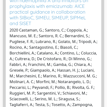
with haemophilia A and inhibitors on
prophylaxis with emicizumab: AICE
practical guidance in collaboration
with SIBioC, SIMEU, SIMEUP, SIPMeL
and SISET
2020 Castaman, G.; Santoro, C.; Coppola, A.;
Mancuso, M. E.; Santoro, R. C.; Bernardini, S.;
Pugliese, F. R.; Lubrano, R.; Golato, M.; Tripodi, A.;
Rocino, A.; Santagostino, E.; Biasoli, C.;
Borchiellini, A.; Catalano, A.; Contino, L.; Coluccia,
A.; Cultrera, D.; De Cristofaro, R.; Di Minno, G.;
Fabbri, A.; Franchini, M.; Gamba, G.; Chiara, A.;
Gresele, P.; Giampaolo, A.; Hassan, H. J.; Luciani,
M.; Marchesini, E.; Marino, R.; Mazzucconi, M. G.;
Molinari, A. C.; Morfini, M.; Notarangelo, L. D.;
Peccarisi, L.; Peyvandi, F.; Pollio, B.; Rivolta, G. F.;
Ruggieri, M. P.; Sargentini, V.; Schiavoni, M.;
Sciacovelli, L.; Serino, M. L.; Siragusa, S.;
Tagliaferri, A.; Testa, S.; Tosetto, A.; Zampogna,