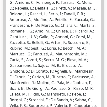
G.; Amione, C.; Fornengo, P.; Tassara, R.; Melis,
D.; Rebella, L.; Delitala, G.; Pretti, V.; Masala, M. S.;
Bolondi, L.; Rasciti, L.; Serio, I.; Fanelli, F. R.;
Amoroso, A.; Molfino, A.; Petrillo, E.; Zuccala, G.;
Franceschi, F.; De Marco, G.; Chiara, C.; Marta, S.;
Romanelli, G.; Amolini, C.; Chiesa, D.; Picardi, A.;
Gentilucci, U. V.; Gallo, P.; Annoni, G.; Corsi, M.;
Zazzetta, S.; Bellelli, G.; Arturi, F.; Succurro, E.;
Rubino, M.; Sesti, G.; Loria, P.; Becchi, M. A.;
Martucci, G.; Fantuzzi, A.; Maurantonio, M.;
Carta, S.; Atzori, S.; Serra, M. G.; Bleve, M. A.;
Gasbarrone, L.; Sajeva, M. R.; Brucato, A.;
Ghidoni, S.; Di Corato, P.; Agnelli, G.; Marchesini,
E.; Fabris, F.; Carlon, M.; Turatto, F.; Baritusso, A.;
Manfredini, R.; Molino, C.; Pala, M.; Fabbian, F.;
Boari, B.; De Giorgi, A.; Paolisso, G.; Rizzo, M. R.;
Laieta, M. T.; Rini, G.; Mansueto, P.; Pepe, I.;
Borghi, C.; Strocchi, E.; De Sando, V.; Sabba, C.;
Vella, F. S.; Suppressa, P.; Valerio, R.; Capobianco,