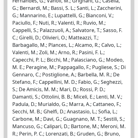
Fernandes, G.; Vanoli, M.; Grignani, G.; Casella,
G.; Bernardi, M.; Bassi, S. L.; Santi, L.; Zaccherini,
G.; Mannarino, E.; Lupattelli, G.; Bianconi, V.;
Paciullo, F.; Nuti, R.; Valenti, R.; Ruvio, M.;
Cappelli, S.; Palazzuoli, A.; Salvatore, T.; Sasso, F.
C.; Girelli, D.; Olivieri, O.; Matteazzi, T.;
Barbagallo, M.; Plances, L.; Alcamo, R.; Calvo, L.;
Valenti, M.; Zoli, M.; Arno, R.; Pasini, F. L.;
Capecchi, P. L.; Bicchi, M.; Palasciano, G.; Modeo,
M. E.; Peragine, M.; Pappagallo, F.; Pugliese, S.; Di
Gennaro, C.; Postiglione, A.; Barbella, M. R.; De
Stefano, F.; Cappellini, M. D.; Fabio, G.; Seghezzi,
S.; De Amicis, M. M.; Mari, D.; Rossi, P. D.;
Damanti, S.; Ottolini, B. B.; Miceli, E.; Lenti, M. V.;
Padula, D.; Murialdo, G.; Marra, A.; Cattaneo, F.;
Secchi, M. B.; Ghelfi, D.; Anastasio, L.; Sofia, L.;
Carbone, M.; Davi, G.; Guagnano, M. T.; Sestili, S.;
Mancuso, G.; Calipari, D.; Bartone, M.; Meroni, M.
R.; Perin, P. C.; Lorenzati, B.; Gruden, G.; Bruno,