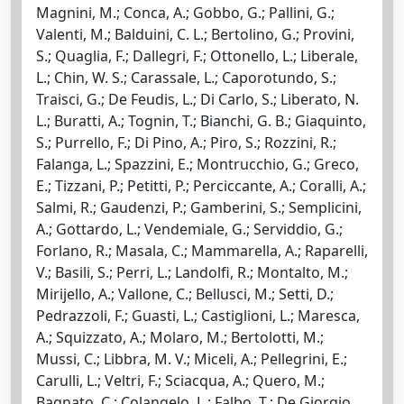
Magnini, M.; Conca, A.; Gobbo, G.; Pallini, G.;
Valenti, M.; Balduini, C. L.; Bertolino, G.; Provini,
S.; Quaglia, F.; Dallegri, F.; Ottonello, L.; Liberale,
L.; Chin, W. S.; Carassale, L.; Caporotundo, S.;
Traisci, G.; De Feudis, L.; Di Carlo, S.; Liberato, N.
L.; Buratti, A.; Tognin, T.; Bianchi, G. B.; Giaquinto,
S.; Purrello, F.; Di Pino, A.; Piro, S.; Rozzini, R.;
Falanga, L.; Spazzini, E.; Montrucchio, G.; Greco,
E.; Tizzani, P.; Petitti, P.; Perciccante, A.; Coralli, A.;
Salmi, R.; Gaudenzi, P.; Gamberini, S.; Semplicini,
A.; Gottardo, L.; Vendemiale, G.; Serviddio, G.;
Forlano, R.; Masala, C.; Mammarella, A.; Raparelli,
V.; Basili, S.; Perri, L.; Landolfi, R.; Montalto, M.;
Mirijello, A.; Vallone, C.; Bellusci, M.; Setti, D.;
Pedrazzoli, F.; Guasti, L.; Castiglioni, L.; Maresca,
A.; Squizzato, A.; Molaro, M.; Bertolotti, M.;
Mussi, C.; Libbra, M. V.; Miceli, A.; Pellegrini, E.;
Carulli, L.; Veltri, F.; Sciacqua, A.; Quero, M.;
Bagnato, C.; Colangelo, L.; Falbo, T.; De Giorgio,