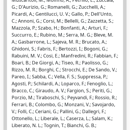
G.; D'Aurizio, G.; Romanelli, G.; Zucchelli, A.;
Picardi, A.; Gentilucci, U. V.; Gallo, P.; Dell'Unto,
C.; Annoni, G.; Corsi, M.; Bellelli, G.; Zazzetta, S.;
Mazzola, P.; Szabo, H.; Bonfanti, A.; Arturi, F.;
Succurro, E.; Rubino, M.; Serra, M. G.; Bleve, M.
A.; Gasbarrone, L.; Sajeva, M. R.; Brucato, A.;
Ghidoni, S.; Fabris, F.; Bertozzi, I.; Bogoni, G.;
Rabuini, M. V.; Cosi, E.; Manfredini, R.; Fabbian, F.;
Boari, B.; De Giorgi, A.; Tiseo, R.; Paolisso, G.;
Rizzo, M. R.; Borghi, C.; Strocchi, E.; De Sando, V.;
Pareo, I.; Sabba, C.; Vella, F. S.; Suppressa, P.;
Agosti, P.; Schilardi, A.; Loparco, F.; Fenoglio, L.;
Bracco, C.; Giraudo, A. V.; Fargion, S.; Periti, G.;
Porzio, M.; Tiraboschi, S.; Peyvandi, F.; Rossio, R.;
Ferrari, B.; Colombo, G.; Monzani, V.; Savojardo,
V.; Folli, C.; Ceriani, G.; Pallini, G.; Dallegri, F.;
Ottonello, L.; Liberale, L.; Caserza, L.; Salam, K.;
Liberato, N. L.; Tognin, T.; Bianchi, G. B.;