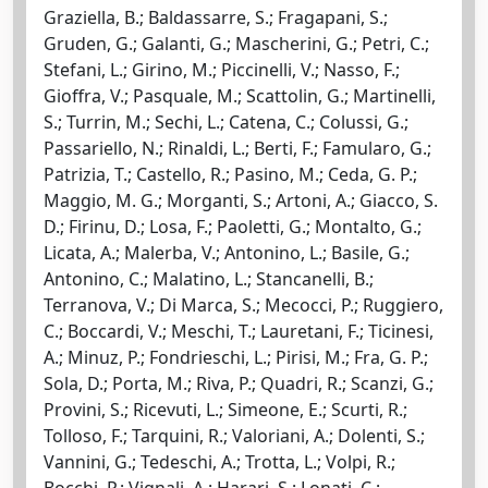
Graziella, B.; Baldassarre, S.; Fragapani, S.;
Gruden, G.; Galanti, G.; Mascherini, G.; Petri, C.;
Stefani, L.; Girino, M.; Piccinelli, V.; Nasso, F.;
Gioffra, V.; Pasquale, M.; Scattolin, G.; Martinelli,
S.; Turrin, M.; Sechi, L.; Catena, C.; Colussi, G.;
Passariello, N.; Rinaldi, L.; Berti, F.; Famularo, G.;
Patrizia, T.; Castello, R.; Pasino, M.; Ceda, G. P.;
Maggio, M. G.; Morganti, S.; Artoni, A.; Giacco, S.
D.; Firinu, D.; Losa, F.; Paoletti, G.; Montalto, G.;
Licata, A.; Malerba, V.; Antonino, L.; Basile, G.;
Antonino, C.; Malatino, L.; Stancanelli, B.;
Terranova, V.; Di Marca, S.; Mecocci, P.; Ruggiero,
C.; Boccardi, V.; Meschi, T.; Lauretani, F.; Ticinesi,
A.; Minuz, P.; Fondrieschi, L.; Pirisi, M.; Fra, G. P.;
Sola, D.; Porta, M.; Riva, P.; Quadri, R.; Scanzi, G.;
Provini, S.; Ricevuti, L.; Simeone, E.; Scurti, R.;
Tolloso, F.; Tarquini, R.; Valoriani, A.; Dolenti, S.;
Vannini, G.; Tedeschi, A.; Trotta, L.; Volpi, R.;
Bocchi, P.; Vignali, A.; Harari, S.; Lonati, C.;