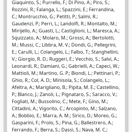
Giaquinto, S.; Purrello, F.; Di Pino, A.; Piro, S.;
Rozzini, R.; Falanga, L.; Spazzini, E.; Ferrandina,
C.; Montrucchio, G.; Petitti, P.; Salmi, R.;
Gaudenzi, P.; Perri, L.; Landolfi, R.; Montalto, M.;
Mirijello, A.; Guasti, L.; Castiglioni, L.; Maresca, A.;
Squizzato, A.; Molaro, M.; Grossi, A.; Bertolotti,
M.; Mussi, C.; Libbra, M. V.; Dondi, G.; Pellegrini,
E.; Carulli, L.; Colangelo, L.; Falbo, T.; Stanghellini,
V.; Giorgio, R. D.; Ruggeri, E.; Vecchio, S.; Salvi, A.;
Leonardi, R.; Damiani, G.; Gabrielli, A.; Capeci, W.;
Mattioli, M.; Martino, G. P.; Biondi, L.; Pettinari, P.;
Ghio, R.; Col, A. D.; Minisola, S.; Colangelo, L.;
Afeltra, A.; Marigliano, B.; Pipita, M. E.; Castellino,
P.; Blanco, J.; Zanoli, L.; Pignataro, S.; Saracco, V.;
Fogliati, M.; Bussolino, C.; Mete, F.; Gino, M.;
Cittadini, A.; Vigorito, C.; Arcopinto, M.; Salzano,
A.; Bobbio, E.; Marra, A. M.; Sirico, D.; Moreo, G.;
Gasparini, F.; Prolo, S.; Pina, G.; Ballestrero, A.;
Ferrando, F.; Berra, S.; Dassi, S.; Nava, M. C.;