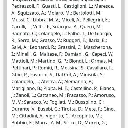
Pedrazzoli, F.; Guasti, L.; Castiglioni, L.; Maresca,
A.; Squizzato, A.; Molaro, M.; Bertolotti, M.;
Mussi, C.; Libbra, M. V.; Miceli, A.; Pellegrini, E.;
Carulli, L.; Veltri, F.; Sciacqua, A.; Quero, M.;
Bagnato, C.; Colangelo, L.; Falbo, T.; De Giorgio,
R.; Serra, M.; Grasso, V.; Ruggeri, E.; Ilaria, B.;
Salvi, A.; Leonardi, R.; Grassini, C.; Mascherona,
I.; Minelli, G.; Maltese, F.; Damiani, G.; Capeci, W.;
Mattioli, M.; Martino, G. P.; Biondi, L.; Ormas, M.;
Pettinari, P.; Romiti, R.; Messina, S.; Cavallaro, F.;
Ghio, R.; Favorini, S.; Dal Col, A.; Minisola, S.;
Colangelo, L.; Afeltra, A.; Alemanno, P.;
Marigliano, B.; Pipita, M. E.; Castellino, P.; Blanco,
J.; Zanoli, L.; Cattaneo, M.; Fracasso, P.; Amoruso,
M. V.; Saracco, V.; Fogliati, M.; Bussolino, C.;
Durante, V.; Eusebi, G.; Tirotta, D.; Mete, F.; Gino,
M.; Cittadini, A.; Vigorito, C.; Arcopinto, M.;
Bobbio, E.; Marra, A. M.; Sirico, D.; Moreo, G.;