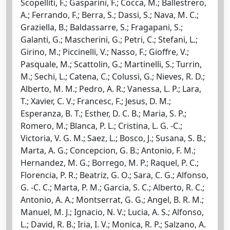
Scopelliti, F.; Gasparini, F.; Cocca, M.; Ballestrero,
A.; Ferrando, F.; Berra, S.; Dassi, S.; Nava, M. C.;
Graziella, B.; Baldassarre, S.; Fragapani, S.;
Galanti, G.; Mascherini, G.; Petri, C.; Stefani, L.;
Girino, M.; Piccinelli, V.; Nasso, F.; Gioffre, V.;
Pasquale, M.; Scattolin, G.; Martinelli, S.; Turrin,
M.; Sechi, L.; Catena, C.; Colussi, G.; Nieves, R. D.;
Alberto, M. M.; Pedro, A. R.; Vanessa, L. P.; Lara,
T.; Xavier, C. V.; Francesc, F.; Jesus, D. M.;
Esperanza, B. T.; Esther, D. C. B.; Maria, S. P.;
Romero, M.; Blanca, P. L.; Cristina, L. G. -C.;
Victoria, V. G. M.; Saez, L.; Bosco, J.; Susana, S. B.;
Marta, A. G.; Concepcion, G. B.; Antonio, F. M.;
Hernandez, M. G.; Borrego, M. P.; Raquel, P. C.;
Florencia, P. R.; Beatriz, G. O.; Sara, C. G.; Alfonso,
G. -C. C.; Marta, P. M.; Garcia, S. C.; Alberto, R. C.;
Antonio, A. A.; Montserrat, G. G.; Angel, B. R. M.;
Manuel, M. J.; Ignacio, N. V.; Lucia, A. S.; Alfonso,
L.; David, R. B.; Iria, I. V.; Monica, R. P.; Salzano, A.