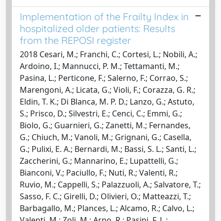
Implementation of the Frailty Index in
hospitalized older patients: Results
from the REPOSI register
2018 Cesari, M.; Franchi, C.; Cortesi, L.; Nobili, A.;
Ardoino, I.; Mannucci, P. M.; Tettamanti, M.;
Pasina, L.; Perticone, F.; Salerno, F.; Corrao, S.;
Marengoni, A.; Licata, G.; Violi, F.; Corazza, G. R.;
Eldin, T. K.; Di Blanca, M. P. D.; Lanzo, G.; Astuto,
S.; Prisco, D.; Silvestri, E.; Cenci, C.; Emmi, G.;
Biolo, G.; Guarnieri, G.; Zanetti, M.; Fernandes,
G.; Chiuch, M.; Vanoli, M.; Grignani, G.; Casella,
G.; Pulixi, E. A.; Bernardi, M.; Bassi, S. L.; Santi, L.;
Zaccherini, G.; Mannarino, E.; Lupattelli, G.;
Bianconi, V.; Paciullo, F.; Nuti, R.; Valenti, R.;
Ruvio, M.; Cappelli, S.; Palazzuoli, A.; Salvatore, T.;
Sasso, F. C.; Girelli, D.; Olivieri, O.; Matteazzi, T.;
Barbagallo, M.; Plances, L.; Alcamo, R.; Calvo, L.;
Valenti, M.; Zoli, M.; Arno, R.; Pasini, F. L.;