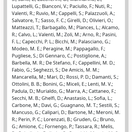
Lupattelli, G.; Bianconi, V.; Paciullo, F.; Nuti, R.;
Valenti, R.; Ruvio, M.; Cappelli, S.; Palazzuoli, A.;
Salvatore, T.; Sasso, F. C.; Girelli, D.; Olivieri, O.;
Matteazzi, T.; Barbagallo, M.; Plances, L.; Alcamo,
R.; Calvo, L.; Valenti, M.; Zoli, M.; Arno, R.; Pasini,
F. L.; Capecchi, P. L.; Bicchi, M.; Palasciano, G.;
Modeo, M. E.; Peragine, M.; Pappagallo, F.;
Pugliese, S.; Di Gennaro, C.; Postiglione, A.;
Barbella, M. R.; De Stefano, F.; Cappellini, M. D.;
Fabio, G.; Seghezzi, S.; De Amicis, M. M.;
Mancarella, M.; Mari, D.; Rossi, P. D.; Damanti, S.;
Ottolini, B. B.; Bonini, G.; Miceli, E.; Lenti, M. V.;
Padula, D.; Murialdo, G.; Marra, A.; Cattaneo, F.;
Secchi, M. B.; Ghelfi, D.; Anastasio, L.; Sofia, L.;
Carbone, M.; Davi, G.; Guagnano, M. T.; Sestili, S.;
Mancuso, G.; Calipari, D.; Bartone, M.; Meroni, M.
R.; Perin, P. C.; Lorenzati, B.; Gruden, G.; Bruno,
G.; Amione, C.; Fornengo, P.; Tassara, R.; Melis,