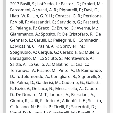
2017 Basili, S.; Loffredo, L.; Pastori, D.; Proieti, M.;
Farcomeni, A.; Vesti, A. R.; Pignatelli, P.; Davi, G.;
Hiatt, W. R.; Lip, G. Y. H.; Corazza, G. R.; Perticone,
F.; Violi, F.; Alessandri, C.; Serviddio, G.; Fascetti,
S.; Palange, P.; Greco, E.; Bruno, G.; Averna, M.;
Giammanco, A.; Sposito, P.; De Cristofaro, R.; De
Gennaro, L.; Carulli, L.; Pellegrini, E.; Cominacini,
L.; Mozzini, C.; Pasini, A. F.; Sprovieri, M.;
Spagnuolo, V.; Cerqua, G.; Cerasola, G.; Mule, G.;
Barbagallo, M.; Lo Sciuto, S.; Monteverde, A.;
Saitta, A.; Lo Gullo, A.; Malatino, L.; Ciia, C.;
Terranova, V.; Pisano, M.; Pinto, A.; Di Raimondo,
D.; Tuttolomondo, A.; Conigliaro, R.; Signorelli, S.;
De Palma, D.; Galderisi, M.; Cudemo, G.; Galletti,
F.; Fazio, V.; De Luca, N.; Meccariello, A.; Caputo,
D.; De Donato, M. T.; Iannuzi, A.; Bresciani, A.;
Giunta, R.; Utili, R.; Iorio, V.; Adinolfi, L. E.; Sellitto,
C.; Iuliano, N.; Bellis, P.; Tirelli, P.; Sacerdoti, D.;
Vanni, D.; Iuliano, L.; Ciacciarelli, M.; Pacelli, A.;