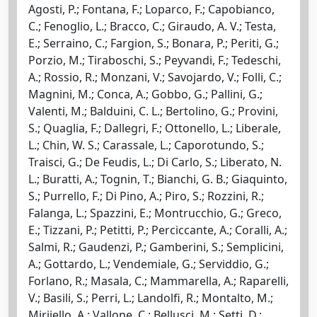
Agosti, P.; Fontana, F.; Loparco, F.; Capobianco,
C.; Fenoglio, L.; Bracco, C.; Giraudo, A. V.; Testa,
E.; Serraino, C.; Fargion, S.; Bonara, P.; Periti, G.;
Porzio, M.; Tiraboschi, S.; Peyvandi, F.; Tedeschi,
A.; Rossio, R.; Monzani, V.; Savojardo, V.; Folli, C.;
Magnini, M.; Conca, A.; Gobbo, G.; Pallini, G.;
Valenti, M.; Balduini, C. L.; Bertolino, G.; Provini,
S.; Quaglia, F.; Dallegri, F.; Ottonello, L.; Liberale,
L.; Chin, W. S.; Carassale, L.; Caporotundo, S.;
Traisci, G.; De Feudis, L.; Di Carlo, S.; Liberato, N.
L.; Buratti, A.; Tognin, T.; Bianchi, G. B.; Giaquinto,
S.; Purrello, F.; Di Pino, A.; Piro, S.; Rozzini, R.;
Falanga, L.; Spazzini, E.; Montrucchio, G.; Greco,
E.; Tizzani, P.; Petitti, P.; Perciccante, A.; Coralli, A.;
Salmi, R.; Gaudenzi, P.; Gamberini, S.; Semplicini,
A.; Gottardo, L.; Vendemiale, G.; Serviddio, G.;
Forlano, R.; Masala, C.; Mammarella, A.; Raparelli,
V.; Basili, S.; Perri, L.; Landolfi, R.; Montalto, M.;
Mirijello, A.; Vallone, C.; Bellusci, M.; Setti, D.;