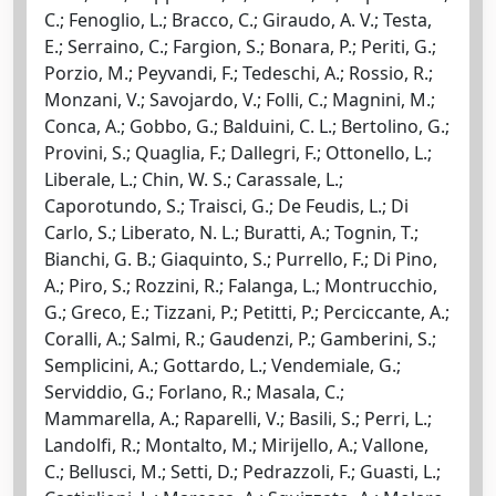
C.; Fenoglio, L.; Bracco, C.; Giraudo, A. V.; Testa,
E.; Serraino, C.; Fargion, S.; Bonara, P.; Periti, G.;
Porzio, M.; Peyvandi, F.; Tedeschi, A.; Rossio, R.;
Monzani, V.; Savojardo, V.; Folli, C.; Magnini, M.;
Conca, A.; Gobbo, G.; Balduini, C. L.; Bertolino, G.;
Provini, S.; Quaglia, F.; Dallegri, F.; Ottonello, L.;
Liberale, L.; Chin, W. S.; Carassale, L.;
Caporotundo, S.; Traisci, G.; De Feudis, L.; Di
Carlo, S.; Liberato, N. L.; Buratti, A.; Tognin, T.;
Bianchi, G. B.; Giaquinto, S.; Purrello, F.; Di Pino,
A.; Piro, S.; Rozzini, R.; Falanga, L.; Montrucchio,
G.; Greco, E.; Tizzani, P.; Petitti, P.; Perciccante, A.;
Coralli, A.; Salmi, R.; Gaudenzi, P.; Gamberini, S.;
Semplicini, A.; Gottardo, L.; Vendemiale, G.;
Serviddio, G.; Forlano, R.; Masala, C.;
Mammarella, A.; Raparelli, V.; Basili, S.; Perri, L.;
Landolfi, R.; Montalto, M.; Mirijello, A.; Vallone,
C.; Bellusci, M.; Setti, D.; Pedrazzoli, F.; Guasti, L.;