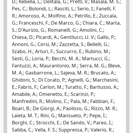
D.; Rebella, L.; Delitala, G.; Pretti, V.; Masala, M. S.;
Pes, C.; Bolondi, L.; Rasciti, L.; Serio, I.; Fanelli, F.
R.; Amoroso, A.; Molfino, A.; Petrillo, E.; Zuccala,
G.; Franceschi, F.; De Marco, G.; Chiara, C.; Marta,
S.; D'Aurizio, G.; Romanelli, G.; Amolini, C.;
Chiesa, D.; Picardi, A.; Gentilucci, U. V.; Gallo, P.;
Annoni, G.; Corsi, M.; Zazzetta, S.; Bellelli, G.;
Szabo, H.; Arturi, F.; Succurro, E.; Rubino, M.;
Sesti, G.; Loria, P.; Becchi, M. A.; Martucci, G.;
Fantuzzi, A.; Maurantonio, M.; Serra, M. G.; Bleve,
M. A.; Gasbarrone, L.; Sajeva, M. R.; Brucato, A.;
Ghidoni, S.; Di Corato, P.; Agnelli, G.; Marchesini,
E.; Fabris, F.; Carlon, M.; Turatto, F.; Baritusso, A.;
Amabile, A.; Omenetto, E.; Scarinzi, P.;
Manfredini, R.; Molino, C.; Pala, M.; Fabbian, F.;
Boari, B.; De Giorgi, A.; Paolisso, G.; Rizzo, M. R.;
Laieta, M. T.; Rini, G.; Mansueto, P.; Pepe, I.;
Borghi, C.; Strocchi, E.; De Sando, V.; Pareo, I.;
Sabba, C.; Vella, F. S.; Suppressa, P.; Valerio, R.;