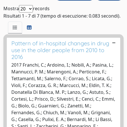
Mostra
records
Risultati 1 - 7 di 7 (tempo di esecuzione: 0.083 secondi).
Pattern of in-hospital changes in drug
use in the older people from 2010 to
2016
2017 Franchi, C.; Ardoino, I.; Nobili, A.; Pasina, L.;
Mannucci, P. M.; Marengoni, A.; Perticone, F.;
Tettamanti, M.; Salerno, F.; Corrao, S.; Licata, G.;
Violi, F.; Corazza, G. R.; Marcucci, M.; Eldin, T. K.;
Donatella Di Blanca, M. P.; Lanzo, G.; Astuto, S.;
Cortesi, L.; Prisco, D.; Silvestri, E.; Cenci, C.; Emmi,
G.; Biolo, G.; Guarnieri, G.; Zanetti, M.;
Fernandes, G.; Chiuch, M.; Vanoli, M.; Grignani,
G.; Casella, G.; Pulixi, E. A.; Bernardi, M.; Li Bassi,
S.; Santi, L.; Zaccherini, G.; Mannarino, E.;