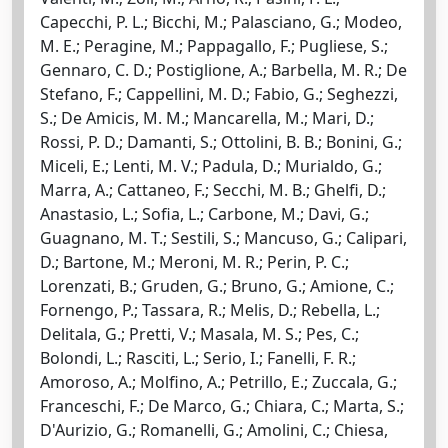
Capecchi, P. L.; Bicchi, M.; Palasciano, G.; Modeo,
M. E.; Peragine, M.; Pappagallo, F.; Pugliese, S.;
Gennaro, C. D.; Postiglione, A.; Barbella, M. R.; De
Stefano, F.; Cappellini, M. D.; Fabio, G.; Seghezzi,
S.; De Amicis, M. M.; Mancarella, M.; Mari, D.;
Rossi, P. D.; Damanti, S.; Ottolini, B. B.; Bonini, G.;
Miceli, E.; Lenti, M. V.; Padula, D.; Murialdo, G.;
Marra, A.; Cattaneo, F.; Secchi, M. B.; Ghelfi, D.;
Anastasio, L.; Sofia, L.; Carbone, M.; Davi, G.;
Guagnano, M. T.; Sestili, S.; Mancuso, G.; Calipari,
D.; Bartone, M.; Meroni, M. R.; Perin, P. C.;
Lorenzati, B.; Gruden, G.; Bruno, G.; Amione, C.;
Fornengo, P.; Tassara, R.; Melis, D.; Rebella, L.;
Delitala, G.; Pretti, V.; Masala, M. S.; Pes, C.;
Bolondi, L.; Rasciti, L.; Serio, I.; Fanelli, F. R.;
Amoroso, A.; Molfino, A.; Petrillo, E.; Zuccala, G.;
Franceschi, F.; De Marco, G.; Chiara, C.; Marta, S.;
D'Aurizio, G.; Romanelli, G.; Amolini, C.; Chiesa,