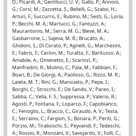
D.; Picardi, A.; Gentilucci, U. V.; Gallo, P.; Annoni,
G.; Corsi, M.; Zazzetta, S.; Bellelli, G.; Szabo, H.;
Arturi, F.; Succurro, E.; Rubino, M.; Sesti, G.; Loria,
P.; Becchi, M. A.; Martucci, G.; Fantuzzi, A.;
Maurantonio, M.; Serra, M. G.; Bleve, M. A.;
Gasbarrone, L.; Sajeva, M. R.; Brucato, A.;
Ghidoni, S.; Di Corato, P.; Agnelli, G.; Marchesini,
E.; Fabris, F.; Carlon, M.; Turatto, F.; Baritusso, A.;
Amabile, A.; Omenetto, E.; Scarinzi, P.;
Manfredini, R.; Molino, C.; Pala, M.; Fabbian, F.;
Boari, B.; De Giorgi, A.; Paolisso, G.; Rizzo, M. R.;
Laieta, M. T.; Rini, G.; Mansueto, P.; Pepe, I.;
Borghi, C.; Strocchi, E.; De Sando, V.; Pareo, I.;
Sabba, C.; Vella, F. S.; Suppressa, P.; Valerio, R.;
Agosti, P.; Fontana, F.; Loparco, F.; Capobianco,
C.; Fenoglio, L.; Bracco, C.; Giraudo, A. V.; Testa,
E.; Serraino, C.; Fargion, S.; Bonara, P.; Periti, G.;
Porzio, M.; Tiraboschi, S.; Peyvandi, F.; Tedeschi,
A.; Rossio, R.; Monzani, V.; Savojardo, V.; Folli, C.;