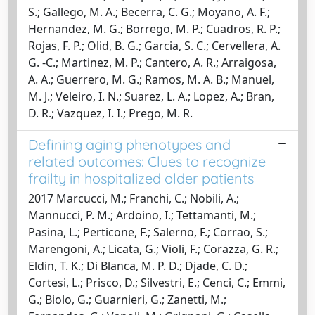
S.; Gallego, M. A.; Becerra, C. G.; Moyano, A. F.;
Hernandez, M. G.; Borrego, M. P.; Cuadros, R. P.;
Rojas, F. P.; Olid, B. G.; Garcia, S. C.; Cervellera, A.
G. -C.; Martinez, M. P.; Cantero, A. R.; Arraigosa,
A. A.; Guerrero, M. G.; Ramos, M. A. B.; Manuel,
M. J.; Veleiro, I. N.; Suarez, L. A.; Lopez, A.; Bran,
D. R.; Vazquez, I. I.; Prego, M. R.
Defining aging phenotypes and
related outcomes: Clues to recognize
frailty in hospitalized older patients
2017 Marcucci, M.; Franchi, C.; Nobili, A.;
Mannucci, P. M.; Ardoino, I.; Tettamanti, M.;
Pasina, L.; Perticone, F.; Salerno, F.; Corrao, S.;
Marengoni, A.; Licata, G.; Violi, F.; Corazza, G. R.;
Eldin, T. K.; Di Blanca, M. P. D.; Djade, C. D.;
Cortesi, L.; Prisco, D.; Silvestri, E.; Cenci, C.; Emmi,
G.; Biolo, G.; Guarnieri, G.; Zanetti, M.;