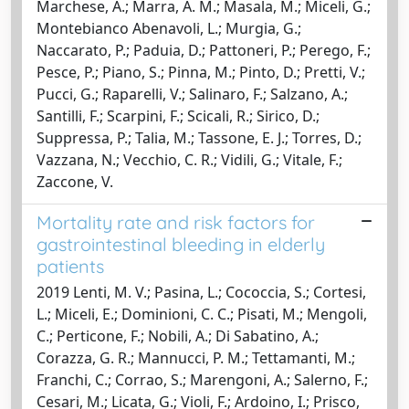
Marchese, A.; Marra, A. M.; Masala, M.; Miceli, G.;
Montebianco Abenavoli, L.; Murgia, G.;
Naccarato, P.; Paduia, D.; Pattoneri, P.; Perego, F.;
Pesce, P.; Piano, S.; Pinna, M.; Pinto, D.; Pretti, V.;
Pucci, G.; Raparelli, V.; Salinaro, F.; Salzano, A.;
Santilli, F.; Scarpini, F.; Scicali, R.; Sirico, D.;
Suppressa, P.; Talia, M.; Tassone, E. J.; Torres, D.;
Vazzana, N.; Vecchio, C. R.; Vidili, G.; Vitale, F.;
Zaccone, V.
Mortality rate and risk factors for
gastrointestinal bleeding in elderly
patients
2019 Lenti, M. V.; Pasina, L.; Cococcia, S.; Cortesi,
L.; Miceli, E.; Dominioni, C. C.; Pisati, M.; Mengoli,
C.; Perticone, F.; Nobili, A.; Di Sabatino, A.;
Corazza, G. R.; Mannucci, P. M.; Tettamanti, M.;
Franchi, C.; Corrao, S.; Marengoni, A.; Salerno, F.;
Cesari, M.; Licata, G.; Violi, F.; Ardoino, I.; Prisco,