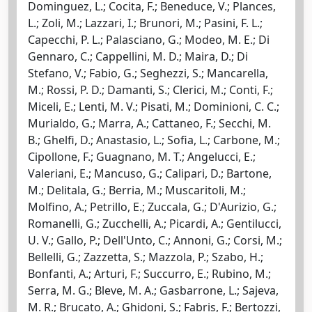
Dominguez, L.; Cocita, F.; Beneduce, V.; Plances,
L.; Zoli, M.; Lazzari, I.; Brunori, M.; Pasini, F. L.;
Capecchi, P. L.; Palasciano, G.; Modeo, M. E.; Di
Gennaro, C.; Cappellini, M. D.; Maira, D.; Di
Stefano, V.; Fabio, G.; Seghezzi, S.; Mancarella,
M.; Rossi, P. D.; Damanti, S.; Clerici, M.; Conti, F.;
Miceli, E.; Lenti, M. V.; Pisati, M.; Dominioni, C. C.;
Murialdo, G.; Marra, A.; Cattaneo, F.; Secchi, M.
B.; Ghelfi, D.; Anastasio, L.; Sofia, L.; Carbone, M.;
Cipollone, F.; Guagnano, M. T.; Angelucci, E.;
Valeriani, E.; Mancuso, G.; Calipari, D.; Bartone,
M.; Delitala, G.; Berria, M.; Muscaritoli, M.;
Molfino, A.; Petrillo, E.; Zuccala, G.; D'Aurizio, G.;
Romanelli, G.; Zucchelli, A.; Picardi, A.; Gentilucci,
U. V.; Gallo, P.; Dell'Unto, C.; Annoni, G.; Corsi, M.;
Bellelli, G.; Zazzetta, S.; Mazzola, P.; Szabo, H.;
Bonfanti, A.; Arturi, F.; Succurro, E.; Rubino, M.;
Serra, M. G.; Bleve, M. A.; Gasbarrone, L.; Sajeva,
M. R.; Brucato, A.; Ghidoni, S.; Fabris, F.; Bertozzi,