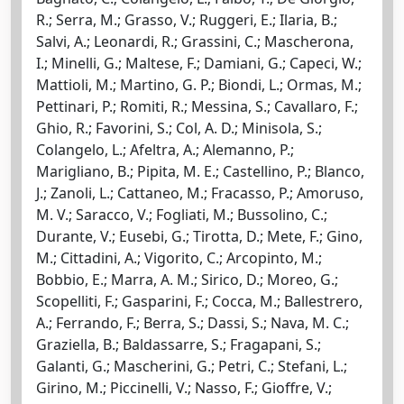
R.; Serra, M.; Grasso, V.; Ruggeri, E.; Ilaria, B.;
Salvi, A.; Leonardi, R.; Grassini, C.; Mascherona,
I.; Minelli, G.; Maltese, F.; Damiani, G.; Capeci, W.;
Mattioli, M.; Martino, G. P.; Biondi, L.; Ormas, M.;
Pettinari, P.; Romiti, R.; Messina, S.; Cavallaro, F.;
Ghio, R.; Favorini, S.; Col, A. D.; Minisola, S.;
Colangelo, L.; Afeltra, A.; Alemanno, P.;
Marigliano, B.; Pipita, M. E.; Castellino, P.; Blanco,
J.; Zanoli, L.; Cattaneo, M.; Fracasso, P.; Amoruso,
M. V.; Saracco, V.; Fogliati, M.; Bussolino, C.;
Durante, V.; Eusebi, G.; Tirotta, D.; Mete, F.; Gino,
M.; Cittadini, A.; Vigorito, C.; Arcopinto, M.;
Bobbio, E.; Marra, A. M.; Sirico, D.; Moreo, G.;
Scopelliti, F.; Gasparini, F.; Cocca, M.; Ballestrero,
A.; Ferrando, F.; Berra, S.; Dassi, S.; Nava, M. C.;
Graziella, B.; Baldassarre, S.; Fragapani, S.;
Galanti, G.; Mascherini, G.; Petri, C.; Stefani, L.;
Girino, M.; Piccinelli, V.; Nasso, F.; Gioffre, V.;