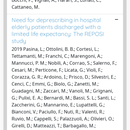
Cattaneo, M.
Need for deprescribing in hospital
elderly patients discharged with a
limited life expectancy: The REPOSI
study
2019 Pasina, L.; Ottolini, B. B.; Cortesi, L.;
Tettamanti, M.; Franchi, C.; Marengoni, A.;
Mannucci, P. M.; Nobili, A.; Corrao, S.; Salerno, F.;
Cesari, M.; Perticone, F.; Licata, G.; Violi, F.;
Corazza, G. R.; Ardoino, I.; Prisco, D.; Silvestri, E.;
Cenci, C.; Emmi, G.; Biolo, G.; Zanetti, M.;
Guadagni, M.; Zaccari, M.; Vanoli, M.; Grignani,
G.; Pulixi, E. A.; Bernardi, M.; Bassi, S. L.; Santi, L.;
Zaccherini, G.; Mannarino, E.; Lupattelli, G.;
Bianconi, V.; Paciullo, F.; Nuti, R.; Valenti, R.;
Ruvio, M.; Cappelli, S.; Palazzuoli, A.; Olivieri, O.;
Girelli, D.; Matteazzi, T.; Barbagallo, M.;