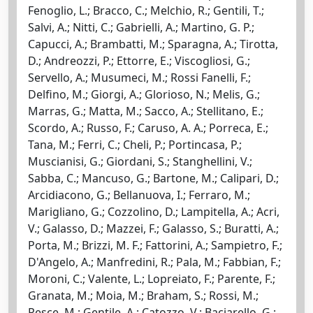
Fenoglio, L.; Bracco, C.; Melchio, R.; Gentili, T.;
Salvi, A.; Nitti, C.; Gabrielli, A.; Martino, G. P.;
Capucci, A.; Brambatti, M.; Sparagna, A.; Tirotta,
D.; Andreozzi, P.; Ettorre, E.; Viscogliosi, G.;
Servello, A.; Musumeci, M.; Rossi Fanelli, F.;
Delfino, M.; Giorgi, A.; Glorioso, N.; Melis, G.;
Marras, G.; Matta, M.; Sacco, A.; Stellitano, E.;
Scordo, A.; Russo, F.; Caruso, A. A.; Porreca, E.;
Tana, M.; Ferri, C.; Cheli, P.; Portincasa, P.;
Muscianisi, G.; Giordani, S.; Stanghellini, V.;
Sabba, C.; Mancuso, G.; Bartone, M.; Calipari, D.;
Arcidiacono, G.; Bellanuova, I.; Ferraro, M.;
Marigliano, G.; Cozzolino, D.; Lampitella, A.; Acri,
V.; Galasso, D.; Mazzei, F.; Galasso, S.; Buratti, A.;
Porta, M.; Brizzi, M. F.; Fattorini, A.; Sampietro, F.;
D'Angelo, A.; Manfredini, R.; Pala, M.; Fabbian, F.;
Moroni, C.; Valente, L.; Lopreiato, F.; Parente, F.;
Granata, M.; Moia, M.; Braham, S.; Rossi, M.;
Pesce, M.; Gentile, A.; Catozzo, V.; Baciarello, G.;