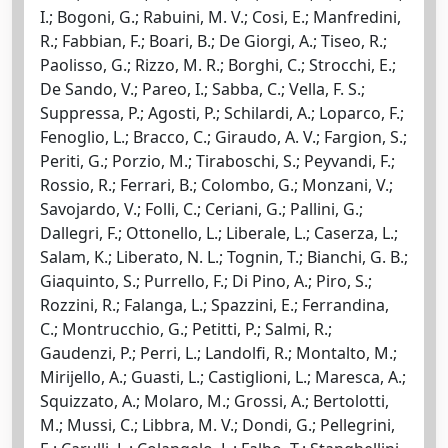
I.; Bogoni, G.; Rabuini, M. V.; Cosi, E.; Manfredini,
R.; Fabbian, F.; Boari, B.; De Giorgi, A.; Tiseo, R.;
Paolisso, G.; Rizzo, M. R.; Borghi, C.; Strocchi, E.;
De Sando, V.; Pareo, I.; Sabba, C.; Vella, F. S.;
Suppressa, P.; Agosti, P.; Schilardi, A.; Loparco, F.;
Fenoglio, L.; Bracco, C.; Giraudo, A. V.; Fargion, S.;
Periti, G.; Porzio, M.; Tiraboschi, S.; Peyvandi, F.;
Rossio, R.; Ferrari, B.; Colombo, G.; Monzani, V.;
Savojardo, V.; Folli, C.; Ceriani, G.; Pallini, G.;
Dallegri, F.; Ottonello, L.; Liberale, L.; Caserza, L.;
Salam, K.; Liberato, N. L.; Tognin, T.; Bianchi, G. B.;
Giaquinto, S.; Purrello, F.; Di Pino, A.; Piro, S.;
Rozzini, R.; Falanga, L.; Spazzini, E.; Ferrandina,
C.; Montrucchio, G.; Petitti, P.; Salmi, R.;
Gaudenzi, P.; Perri, L.; Landolfi, R.; Montalto, M.;
Mirijello, A.; Guasti, L.; Castiglioni, L.; Maresca, A.;
Squizzato, A.; Molaro, M.; Grossi, A.; Bertolotti,
M.; Mussi, C.; Libbra, M. V.; Dondi, G.; Pellegrini,