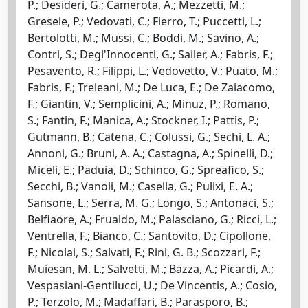
P.; Desideri, G.; Camerota, A.; Mezzetti, M.;
Gresele, P.; Vedovati, C.; Fierro, T.; Puccetti, L.;
Bertolotti, M.; Mussi, C.; Boddi, M.; Savino, A.;
Contri, S.; Degl'Innocenti, G.; Sailer, A.; Fabris, F.;
Pesavento, R.; Filippi, L.; Vedovetto, V.; Puato, M.;
Fabris, F.; Treleani, M.; De Luca, E.; De Zaiacomo,
F.; Giantin, V.; Semplicini, A.; Minuz, P.; Romano,
S.; Fantin, F.; Manica, A.; Stockner, I.; Pattis, P.;
Gutmann, B.; Catena, C.; Colussi, G.; Sechi, L. A.;
Annoni, G.; Bruni, A. A.; Castagna, A.; Spinelli, D.;
Miceli, E.; Paduia, D.; Schinco, G.; Spreafico, S.;
Secchi, B.; Vanoli, M.; Casella, G.; Pulixi, E. A.;
Sansone, L.; Serra, M. G.; Longo, S.; Antonaci, S.;
Belfiaore, A.; Frualdo, M.; Palasciano, G.; Ricci, L.;
Ventrella, F.; Bianco, C.; Santovito, D.; Cipollone,
F.; Nicolai, S.; Salvati, F.; Rini, G. B.; Scozzari, F.;
Muiesan, M. L.; Salvetti, M.; Bazza, A.; Picardi, A.;
Vespasiani-Gentilucci, U.; De Vincentis, A.; Cosio,
P.; Terzolo, M.; Madaffari, B.; Parasporo, B.;