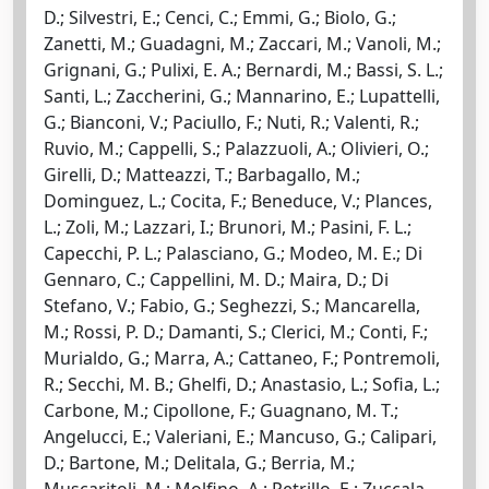
D.; Silvestri, E.; Cenci, C.; Emmi, G.; Biolo, G.;
Zanetti, M.; Guadagni, M.; Zaccari, M.; Vanoli, M.;
Grignani, G.; Pulixi, E. A.; Bernardi, M.; Bassi, S. L.;
Santi, L.; Zaccherini, G.; Mannarino, E.; Lupattelli,
G.; Bianconi, V.; Paciullo, F.; Nuti, R.; Valenti, R.;
Ruvio, M.; Cappelli, S.; Palazzuoli, A.; Olivieri, O.;
Girelli, D.; Matteazzi, T.; Barbagallo, M.;
Dominguez, L.; Cocita, F.; Beneduce, V.; Plances,
L.; Zoli, M.; Lazzari, I.; Brunori, M.; Pasini, F. L.;
Capecchi, P. L.; Palasciano, G.; Modeo, M. E.; Di
Gennaro, C.; Cappellini, M. D.; Maira, D.; Di
Stefano, V.; Fabio, G.; Seghezzi, S.; Mancarella,
M.; Rossi, P. D.; Damanti, S.; Clerici, M.; Conti, F.;
Murialdo, G.; Marra, A.; Cattaneo, F.; Pontremoli,
R.; Secchi, M. B.; Ghelfi, D.; Anastasio, L.; Sofia, L.;
Carbone, M.; Cipollone, F.; Guagnano, M. T.;
Angelucci, E.; Valeriani, E.; Mancuso, G.; Calipari,
D.; Bartone, M.; Delitala, G.; Berria, M.;
Muscaritoli, M.; Molfino, A.; Petrillo, E.; Zuccala,