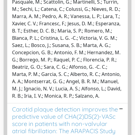
Pasquale, M.; Scattolin, G.; Martinelli, S.; Turrin,
M.; Sechi, L.; Catena, C.; Colussi, G.; Nieves, R. D.;
Marra, A. M.; Pedro, A. R.; Vanessa, L. P.; Lara, T.;
Xavier, C. V.; Francesc, F.; Jesus, D. M.; Esperanza,
B. T.; Esther, D. C. B.; Maria, S. P.; Romero, M.;
Blanca, P. L.; Cristina, L. G. -C.; Victoria, V. G. M.;
Saez, L.; Bosco, J.; Susana, S. B.; Marta, A. G.;
Concepcion, G. B.; Antonio, F. M.; Hernandez, M.
G.; Borrego, M. P.; Raquel, P. C.; Florencia, P. R.;
Beatriz, G. O.; Sara, C. G.; Alfonso, G. -C. C.;
Marta, P. M.; Garcia, S. C.; Alberto, R. C.; Antonio,
A. A.; Montserrat, G. G.; Angel, B. R. M.; Manuel,
M. J.; Ignacio, N. V.; Lucia, A. S.; Alfonso, L.; David,
R. B.; Iria, I. V.; Monica, R. P.; Salzano, A.
Carotid plaque detection improves the
predictive value of CHA(2)DS(2)-VASc
score in patients with non-valvular
atrial fibrillation: The ARAPACIS Study