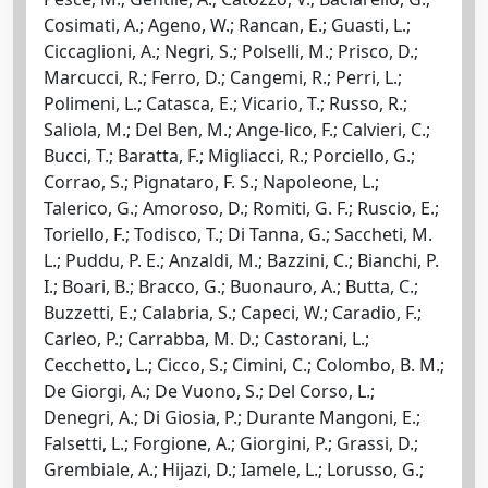
Cosimati, A.; Ageno, W.; Rancan, E.; Guasti, L.;
Ciccaglioni, A.; Negri, S.; Polselli, M.; Prisco, D.;
Marcucci, R.; Ferro, D.; Cangemi, R.; Perri, L.;
Polimeni, L.; Catasca, E.; Vicario, T.; Russo, R.;
Saliola, M.; Del Ben, M.; Ange-lico, F.; Calvieri, C.;
Bucci, T.; Baratta, F.; Migliacci, R.; Porciello, G.;
Corrao, S.; Pignataro, F. S.; Napoleone, L.;
Talerico, G.; Amoroso, D.; Romiti, G. F.; Ruscio, E.;
Toriello, F.; Todisco, T.; Di Tanna, G.; Saccheti, M.
L.; Puddu, P. E.; Anzaldi, M.; Bazzini, C.; Bianchi, P.
I.; Boari, B.; Bracco, G.; Buonauro, A.; Butta, C.;
Buzzetti, E.; Calabria, S.; Capeci, W.; Caradio, F.;
Carleo, P.; Carrabba, M. D.; Castorani, L.;
Cecchetto, L.; Cicco, S.; Cimini, C.; Colombo, B. M.;
De Giorgi, A.; De Vuono, S.; Del Corso, L.;
Denegri, A.; Di Giosia, P.; Durante Mangoni, E.;
Falsetti, L.; Forgione, A.; Giorgini, P.; Grassi, D.;
Grembiale, A.; Hijazi, D.; Iamele, L.; Lorusso, G.;