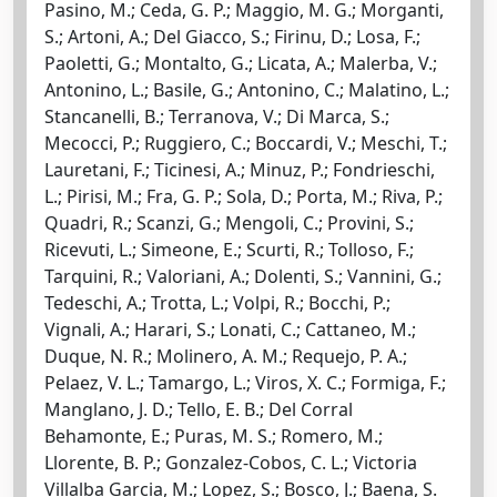
Pasino, M.; Ceda, G. P.; Maggio, M. G.; Morganti,
S.; Artoni, A.; Del Giacco, S.; Firinu, D.; Losa, F.;
Paoletti, G.; Montalto, G.; Licata, A.; Malerba, V.;
Antonino, L.; Basile, G.; Antonino, C.; Malatino, L.;
Stancanelli, B.; Terranova, V.; Di Marca, S.;
Mecocci, P.; Ruggiero, C.; Boccardi, V.; Meschi, T.;
Lauretani, F.; Ticinesi, A.; Minuz, P.; Fondrieschi,
L.; Pirisi, M.; Fra, G. P.; Sola, D.; Porta, M.; Riva, P.;
Quadri, R.; Scanzi, G.; Mengoli, C.; Provini, S.;
Ricevuti, L.; Simeone, E.; Scurti, R.; Tolloso, F.;
Tarquini, R.; Valoriani, A.; Dolenti, S.; Vannini, G.;
Tedeschi, A.; Trotta, L.; Volpi, R.; Bocchi, P.;
Vignali, A.; Harari, S.; Lonati, C.; Cattaneo, M.;
Duque, N. R.; Molinero, A. M.; Requejo, P. A.;
Pelaez, V. L.; Tamargo, L.; Viros, X. C.; Formiga, F.;
Manglano, J. D.; Tello, E. B.; Del Corral
Behamonte, E.; Puras, M. S.; Romero, M.;
Llorente, B. P.; Gonzalez-Cobos, C. L.; Victoria
Villalba Garcia, M.; Lopez, S.; Bosco, J.; Baena, S.