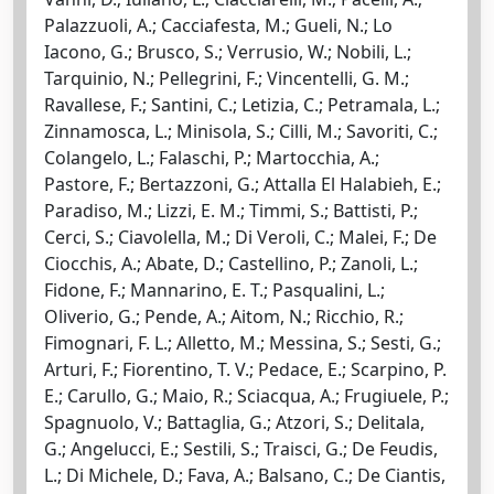
Palazzuoli, A.; Cacciafesta, M.; Gueli, N.; Lo
Iacono, G.; Brusco, S.; Verrusio, W.; Nobili, L.;
Tarquinio, N.; Pellegrini, F.; Vincentelli, G. M.;
Ravallese, F.; Santini, C.; Letizia, C.; Petramala, L.;
Zinnamosca, L.; Minisola, S.; Cilli, M.; Savoriti, C.;
Colangelo, L.; Falaschi, P.; Martocchia, A.;
Pastore, F.; Bertazzoni, G.; Attalla El Halabieh, E.;
Paradiso, M.; Lizzi, E. M.; Timmi, S.; Battisti, P.;
Cerci, S.; Ciavolella, M.; Di Veroli, C.; Malei, F.; De
Ciocchis, A.; Abate, D.; Castellino, P.; Zanoli, L.;
Fidone, F.; Mannarino, E. T.; Pasqualini, L.;
Oliverio, G.; Pende, A.; Aitom, N.; Ricchio, R.;
Fimognari, F. L.; Alletto, M.; Messina, S.; Sesti, G.;
Arturi, F.; Fiorentino, T. V.; Pedace, E.; Scarpino, P.
E.; Carullo, G.; Maio, R.; Sciacqua, A.; Frugiuele, P.;
Spagnuolo, V.; Battaglia, G.; Atzori, S.; Delitala,
G.; Angelucci, E.; Sestili, S.; Traisci, G.; De Feudis,
L.; Di Michele, D.; Fava, A.; Balsano, C.; De Ciantis,