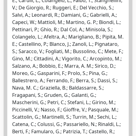
E.; Carulli, L.; Colangelo, L.; Falbo, T.; Stanghellini,
V.; De Giorgio, R.; Ruggeri, E.; Del Vecchio, S.;
Salvi, A.; Leonardi, R.; Damiani, G.; Gabrielli, A.;
Capeci, W.; Mattioli, M.; Martino, G. P.; Biondi, L.;
Pettinari, P.; Ghio, R.; Dal Col, A.; Minisola, S.;
Colangelo, L.; Afeltra, A.; Marigliano, B.; Pipita, M.
E.; Castellino, P.; Blanco, J.; Zanoli, L.; Pignataro,
S.; Saracco, V.; Fogliati, M.; Bussolino, C.; Mete, F.;
Gino, M.; Cittadini, A.; Vigorito, C.; Arcopinto, M.;
Salzano, A.; Bobbio, E.; Marra, A. M.; Sirico, D.;
Moreo, G.; Gasparini, F.; Prolo, S.; Pina, G.;
Ballestrero, A.; Ferrando, F.; Berra, S.; Dassi, S.;
Nava, M. C.; Graziella, B.; Baldassarre, S.;
Fragapani, S.; Gruden, G.; Galanti, G.;
Mascherini, G.; Petri, C.; Stefani, L.; Girino, M.;
Piccinelli, V.; Nasso, F.; Gioffre, V.; Pasquale, M.;
Scattolin, G.; Martinelli, S.; Turrin, M.; Sechi, L.;
Catena, C.; Colussi, G.; Passariello, N.; Rinaldi, L.;
Berti, F.; Famularo, G.; Patrizia, T.; Castello, R.;