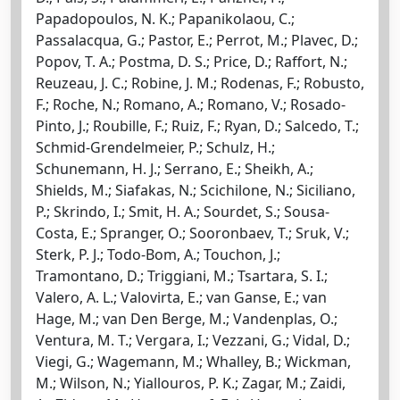
Papadopoulos, N. K.; Papanikolaou, C.;
Passalacqua, G.; Pastor, E.; Perrot, M.; Plavec, D.;
Popov, T. A.; Postma, D. S.; Price, D.; Raffort, N.;
Reuzeau, J. C.; Robine, J. M.; Rodenas, F.; Robusto,
F.; Roche, N.; Romano, A.; Romano, V.; Rosado-
Pinto, J.; Roubille, F.; Ruiz, F.; Ryan, D.; Salcedo, T.;
Schmid-Grendelmeier, P.; Schulz, H.;
Schunemann, H. J.; Serrano, E.; Sheikh, A.;
Shields, M.; Siafakas, N.; Scichilone, N.; Siciliano,
P.; Skrindo, I.; Smit, H. A.; Sourdet, S.; Sousa-
Costa, E.; Spranger, O.; Sooronbaev, T.; Sruk, V.;
Sterk, P. J.; Todo-Bom, A.; Touchon, J.;
Tramontano, D.; Triggiani, M.; Tsartara, S. I.;
Valero, A. L.; Valovirta, E.; van Ganse, E.; van
Hage, M.; van Den Berge, M.; Vandenplas, O.;
Ventura, M. T.; Vergara, I.; Vezzani, G.; Vidal, D.;
Viegi, G.; Wagemann, M.; Whalley, B.; Wickman,
M.; Wilson, N.; Yiallouros, P. K.; Zagar, M.; Zaidi,