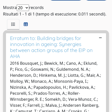
Mostra
records
Risultati 1 - 1 di 1 (tempo di esecuzione: 0.011 secondi).
Erratum to: Building bridges for
innovation in ageing: Synergies
between action groups of the EIP on
AHA
2016 Bousquet, J.; Bewick, M.; Cano, A.; Eklund,
P.; Fico, G.; Goswami, N.; Guldemond, N. A.;
Henderson, D.; Hinkema, M. J.; Liotta, G.; Mair, A.;
Molloy, W.; Monaco, A.; Monsonis-Paya, I.;
Nizinska, A.; Papadopoulos, H.; Pavlickova, A.;
Pecorelli, S.; Prados-Torres, A.; Roller-
Wirnsberger, R. E.; Somekh, D.; Vera-Munoz, C.;
Visser, F.; Farrell, J.; Malva, J.; Andersen Ranberg,
K.; Camuzat, T.; Carriazo, A. M.; Crooks, G.;