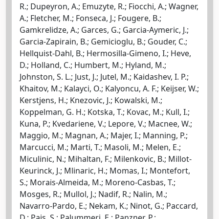
R.; Dupeyron, A.; Emuzyte, R.; Fiocchi, A.; Wagner,
A.; Fletcher, M.; Fonseca, J.; Fougere, B.;
Gamkrelidze, A.; Garces, G.; Garcia-Aymeric, J.;
Garcia-Zapirain, B.; Gemicioglu, B.; Gouder, C.;
Hellquist-Dahl, B.; Hermosilla-Gimeno, I.; Heve,
D.; Holland, C.; Humbert, M.; Hyland, M.;
Johnston, S. L.; Just, J.; Jutel, M.; Kaidashev, I. P.;
Khaitov, M.; Kalayci, O.; Kalyoncu, A. F.; Keijser, W.;
Kerstjens, H.; Knezovic, J.; Kowalski, M.;
Koppelman, G. H.; Kotska, T.; Kovac, M.; Kull, I.;
Kuna, P.; Kvedariene, V.; Lepore, V.; Macnee, W.;
Maggio, M.; Magnan, A.; Majer, I.; Manning, P.;
Marcucci, M.; Marti, T.; Masoli, M.; Melen, E.;
Miculinic, N.; Mihaltan, F.; Milenkovic, B.; Millot-
Keurinck, J.; Mlinaric, H.; Momas, I.; Montefort,
S.; Morais-Almeida, M.; Moreno-Casbas, T.;
Mosges, R.; Mullol, J.; Nadif, R.; Nalin, M.;
Navarro-Pardo, E.; Nekam, K.; Ninot, G.; Paccard,
D.; Pais, S.; Palummeri, E.; Panzner, P.;