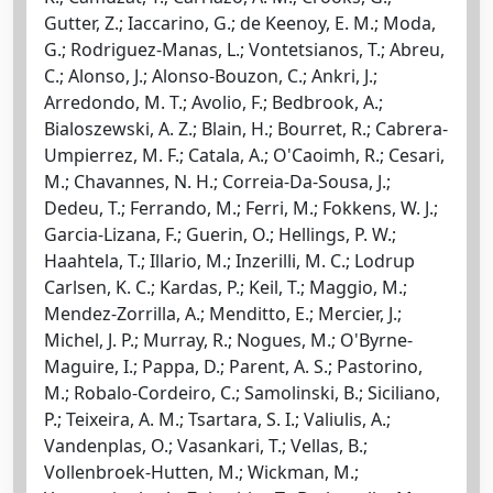
Gutter, Z.; Iaccarino, G.; de Keenoy, E. M.; Moda,
G.; Rodriguez-Manas, L.; Vontetsianos, T.; Abreu,
C.; Alonso, J.; Alonso-Bouzon, C.; Ankri, J.;
Arredondo, M. T.; Avolio, F.; Bedbrook, A.;
Bialoszewski, A. Z.; Blain, H.; Bourret, R.; Cabrera-
Umpierrez, M. F.; Catala, A.; O'Caoimh, R.; Cesari,
M.; Chavannes, N. H.; Correia-Da-Sousa, J.;
Dedeu, T.; Ferrando, M.; Ferri, M.; Fokkens, W. J.;
Garcia-Lizana, F.; Guerin, O.; Hellings, P. W.;
Haahtela, T.; Illario, M.; Inzerilli, M. C.; Lodrup
Carlsen, K. C.; Kardas, P.; Keil, T.; Maggio, M.;
Mendez-Zorrilla, A.; Menditto, E.; Mercier, J.;
Michel, J. P.; Murray, R.; Nogues, M.; O'Byrne-
Maguire, I.; Pappa, D.; Parent, A. S.; Pastorino,
M.; Robalo-Cordeiro, C.; Samolinski, B.; Siciliano,
P.; Teixeira, A. M.; Tsartara, S. I.; Valiulis, A.;
Vandenplas, O.; Vasankari, T.; Vellas, B.;
Vollenbroek-Hutten, M.; Wickman, M.;