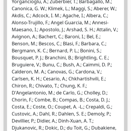
Yorgancioglu, A.; Zuberbier, T.; Barbagallo, M.;
Canonica, G. W.; Klimek, L.; Maggi, S.; Aberer, W.;
Akdis, C.; Adcock, I. M.; Agache, I.; Albera, C.;
Alonso-Trujillo, F.; Angel Guarcia, M.; Annesi-
Maesano, I.; Apostolo, J.; Arshad, S. H.; Attalin, V.;
Avignon, A.; Bachert, C.; Baroni, I.; Bel, E.;
Benson, M.; Bescos, C.; Blasi, F.; Barbara, C.;
Bergmann, K. C.; Bernard, P. L.; Bonini, S.;
Bousquet, P. J.; Branchini, B.; Brightling, C. E.;
Bruguiere, V.; Bunu, C.; Bush, A.; Caimmi, D. P.;
Calderon, M. A.; Canovas, G.; Cardona, V.;
Carlsen, K. H.; Cesario, A.; Chkhartishvili, E.;
Chiron, R.; Chivato, T.; Chung, K. F.;
D'Angelantonio, M.; de Carlo, G.; Cholley, D.;
Chorin, F.; Combe, B.; Compas, B.; Costa, D. J.;
Costa, E.; Coste, O.; Coupet, A. -L.; Crepaldi, G.;
Custovic, A.; Dahl, R.; Dahlen, S. E.; Demoly, P.;
Devillier, P.; Didier, A.; Dinh-Xuan, A. T.;
Djukanovic, R.; Dokic, D.; du Toit, G.; Dubakiene,