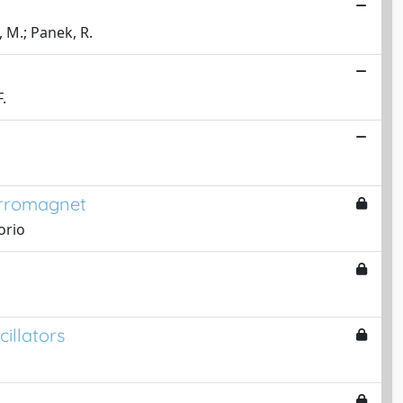
n, M.; Panek, R.
.
Ferromagnet
orio
illators