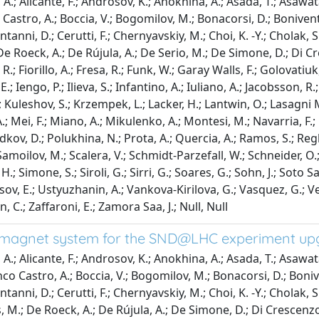
; Alicante, F.; Androsov, K.; Anokhina, A.; Asada, T.; Asawata
o Castro, A.; Boccia, V.; Bogomilov, M.; Bonacorsi, D.; Boniven
anni, D.; Cerutti, F.; Chernyavskiy, M.; Choi, K. -Y.; Cholak, S
; De Roeck, A.; De Rújula, A.; De Serio, M.; De Simone, D.; Di 
 R.; Fiorillo, A.; Fresa, R.; Funk, W.; Garay Walls, F.; Golovatiuk,
.; Iengo, P.; Ilieva, S.; Infantino, A.; Iuliano, A.; Jacobsson, R
Kuleshov, S.; Krzempek, L.; Lacker, H.; Lantwin, O.; Lasagni Man
 A.; Mei, F.; Miano, A.; Mikulenko, A.; Montesi, M.; Navarria, 
dkov, D.; Polukhina, N.; Prota, A.; Quercia, A.; Ramos, S.; Regh
 Samoilov, M.; Scalera, V.; Schmidt-Parzefall, W.; Schneider, O
; Simone, S.; Siroli, G.; Sirri, G.; Soares, G.; Sohn, J.; Soto 
rsov, E.; Ustyuzhanin, A.; Vankova-Kirilova, G.; Vasquez, G.; V
n, C.; Zaffaroni, E.; Zamora Saa, J.; Null, Null
r-magnet system for the SND@LHC experiment up
.; Alicante, F.; Androsov, K.; Anokhina, A.; Asada, T.; Asawata
lanco Castro, A.; Boccia, V.; Bogomilov, M.; Bonacorsi, D.; Bon
anni, D.; Cerutti, F.; Chernyavskiy, M.; Choi, K. -Y.; Cholak, S.
is, M.; De Roeck, A.; De Rújula, A.; De Simone, D.; Di Crescenz