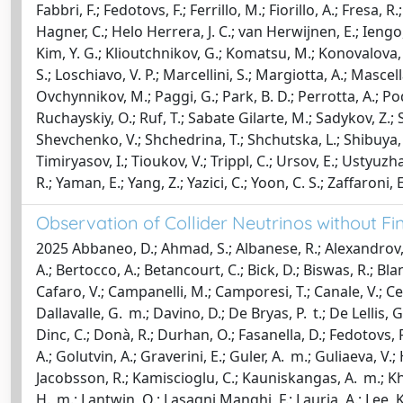
Fabbri, F.; Fedotovs, F.; Ferrillo, M.; Fiorillo, A.; Fresa, 
Hagner, C.; Helo Herrera, J. C.; van Herwijnen, E.; Iengo, 
Kim, Y. G.; Klioutchnikov, G.; Komatsu, M.; Konovalova, N.
S.; Loschiavo, V. P.; Marcellini, S.; Margiotta, A.; Mascel
Ovchynnikov, M.; Paggi, G.; Park, B. D.; Perrotta, A.; Po
Ruchayskiy, O.; Ruf, T.; Sabate Gilarte, M.; Sadykov, Z.;
Shevchenko, V.; Shchedrina, T.; Shchutska, L.; Shibuya, H.;
Timiryasov, I.; Tioukov, V.; Trippl, C.; Ursov, E.; Ustyuz
R.; Yaman, E.; Yang, Z.; Yazici, C.; Yoon, C. S.; Zaffaroni, 
Observation of Collider Neutrinos without 
2025 Abbaneo, D.; Ahmad, S.; Albanese, R.; Alexandrov, A
A.; Bertocco, A.; Betancourt, C.; Bick, D.; Biswas, R.; B
Cafaro, V.; Campanelli, M.; Camporesi, T.; Canale, V.; Cen
Dallavalle, G. m.; Davino, D.; De Bryas, P. t.; De Lellis,
Dinc, C.; Donà, R.; Durhan, O.; Fasanella, D.; Fedotovs, F.;
A.; Golutvin, A.; Graverini, E.; Guler, A. m.; Guliaeva, V.; 
Jacobsson, R.; Kamiscioglu, C.; Kauniskangas, A. m.; Kha
H. m.; Lantwin, O.; Lasagni Manghi, F.; Lauria, A.; Lee, K