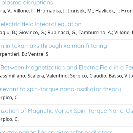
 plasma disruptions
era, V.; Villone, F.; Hromadka, J.; Imrisek, M.; Havlicek, J.; Hro
electric field integral equation
glu, B.; Giovinco, G.; Rubinacci, G.; Tamburrino, A.; Villone, F
ion in tokamaks through kalman filtering
rpentieri, B.; Ventre, S.
n Between Magnetization and Electric Field in a 
ssimiliano; Scalera, Valentino; Serpico, Claudio; Basso, Vitt
levant to spin-torque nano-oscillator theory
rpico, C.
nization of Magnetic Vortex Spin-Torque Nano-Osc
rpico, C.
vortex nanopillar spin-transfer oscillators