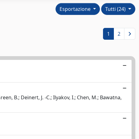
Esportazione
Tutti (24)
1
2
een, B.; Deinert, J. -C.; Ilyakov, I.; Chen, M.; Bawatna,