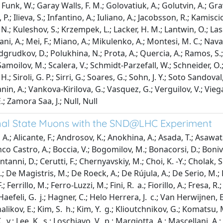
R.; Funk, W.; Garay Walls, F. M.; Golovatiuk, A.; Golutvin, A.; Grav
P.; Ilieva, S.; Infantino, A.; Iuliano, A.; Jacobsson, R.; Kamisci
; Kuleshov, S.; Krzempek, L.; Lacker, H. M.; Lantwin, O.; Lasag
lani, A.; Mei, F.; Miano, A.; Mikulenko, A.; Montesi, M. C.; Nav
dgrudkov, D.; Polukhina, N.; Prota, A.; Quercia, A.; Ramos, S.; 
 Samoilov, M.; Scalera, V.; Schmidt-Parzefall, W.; Schneider, O
 Siroli, G. P.; Sirri, G.; Soares, G.; Sohn, J. Y.; Soto Sandoval
hanin, A.; Vankova-Kirilova, G.; Vasquez, G.; Verguilov, V.; Vi
E.; Zamora Saa, J.; Null, Null
Final State Muons with the SND@LHC Experiment
.; Alicante, F.; Androsov, K.; Anokhina, A.; Asada, T.; Asawata
lanco Castro, A.; Boccia, V.; Bogomilov, M.; Bonacorsi, D.; Bon
tanni, D.; Cerutti, F.; Chernyavskiy, M.; Choi, K. -Y.; Cholak, 
 G.; De Magistris, M.; De Roeck, A.; De Rújula, A.; De Serio, M
 Ferrillo, M.; Ferro-Luzzi, M.; Fini, R. a.; Fiorillo, A.; Fresa,
Haefeli, G. j.; Hagner, C.; Helo Herrera, J. c.; Van Herwijnen, E.;
likov, E.; Kim, S. h.; Kim, Y. g.; Klioutchnikov, G.; Komatsu, 
. y.; Lee, K. s.; Loschiavo, V. p.; Margiotta, A.; Mascellani, A.