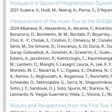
Analysis in k-Space of Magnetization Dynami
2021 Scalera, V.; Hudl, M.; Neeraj, K.; Perna, S.; D'Aquin
Measurement of the muon flux at the SND@
2024 Albanese, R.; Alexandrov, A.; Alicante, F.; Anokhina,
Bonacorsi, D.; Bonivento, W. M.; Bordalo, P.; Boyarsky, A
Choi, K. -Y.; Cholak, S.; Cindolo, F.; Climescu, M.; Conabo
Serio, M.; De Simone, D.; Crescenzo, A. Di; Donà, R.; Durhan
Garay; Golovatiuk, A.; Golutvin, A.; Graverini, E.; Guler, A
Iuliano, A.; Jacobsson, R.; Kamiscioglu, C.; Kauniskangas
M.; Lantwin, O.; Manghi, F. Lasagni; Lauria, A.; Lee, K. Y.
Montesi, M. C.; Navarria, F. L.; Ogawa, S.; Okateva, N.; 
A.; Ramos, S.; Reghunath, A.; Roganova, T.; Ronchetti, F.;
Schneider, O.; Sekhniaidze, G.; Serra, N.; Shaposhnikov, 
Sohn, J. Y.; Sandoval, O. J. Soto; Spurio, M.; Starkov, N.;
Leonardo, N. Viegas Guerreiro; Vilela, C.; Visone, C.; Wan
Results and Perspectives from the First Two