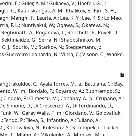
erini, E.; Guler, A. M.; Guliaeva, V.; Haefeli, G. J.;
oglu, C.; Kauniskangas, A. M.; Khalikov, E.; Kim, S. H.;
ni Manghi, F.; Lauria, A.; Lee, K. Y.; Lee, K. S.; Lo Meo,
arria, F. L.; Nuntiyakul, W.; Ogawa, S.; Okateva, N.;
Reghunath, A.; Roganova, T.; Ronchetti, F.; Rovelli, T.;
.; Sekhniaidze, G.; Serra, N.; Shaposhnikov, M.;
, O. J.; Spurio, M.; Starkov, N.; Steggemann, J.;
egas Guerreiro Leonardo, N.; Vilela, C.; Visone, C.; Wanke,
ngtrakuldee, C.; Ayala Torres, M. a.; Battilana, C.; Bay,
ivento, W. m.; Bordalo, P.; Boyarsky, A.; Buontempo, S.;
S.; Cindolo, F.; Climescu, M.; Conaboy, A. p.; Crupano, A.;
.; De Simone, D.; Di Crescenzo, A.; Di Ferdinando, D.;
 R.; Funk, W.; Garay Walls, F. m.; Giordano, V.; Golovatiuk,
 Iengo, P.; Ilieva, S.; Infantino, A.; Iuliano, A.;
M.; Konovalova, N.; Kuleshov, S.; Krzempek, L.; Lacker,
; Mei, F.; Miano, A.; Mikulenko, A.; Montesi, M. c.;