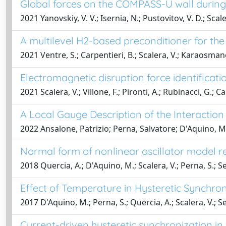
Global forces on the COMPASS-U wall during
2021 Yanovskiy, V. V.; Isernia, N.; Pustovitov, V. D.; Scal
A multilevel H2-based preconditioner for the 
2021 Ventre, S.; Carpentieri, B.; Scalera, V.; Karaosmano
Electromagnetic disruption force identificat
2021 Scalera, V.; Villone, F.; Pironti, A.; Rubinacci, G.; Ca
A Local Gauge Description of the Interactio
2022 Ansalone, Patrizio; Perna, Salvatore; D'Aquino, Ma
Normal form of nonlinear oscillator model re
2018 Quercia, A.; D'Aquino, M.; Scalera, V.; Perna, S.; Se
Effect of Temperature in Hysteretic Synchro
2017 D'Aquino, M.; Perna, S.; Quercia, A.; Scalera, V.; Se
Current-driven hysteretic synchronization in 