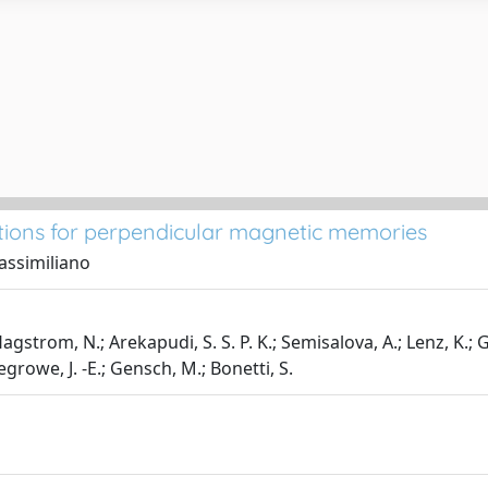
ibutions for perpendicular magnetic memories
Massimiliano
agstrom, N.; Arekapudi, S. S. P. K.; Semisalova, A.; Lenz, K.; Gr
egrowe, J. -E.; Gensch, M.; Bonetti, S.