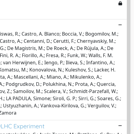
 Biswas, R.; Castro, A. Blanco; Boccia, V.; Bogomilov, M.;
astro, A.; Centanni, D.; Cerutti, F.; Chernyavskiy, M.;
s, G.; De Magistris, M.; De Roeck, A.; De Rújula, A.; De
i, R. A.; Fiorillo, A.; Fresa, R.; Funk, W.; Walls, F. M.
; van Herwijnen, E.; Iengo, P.; Ilieva, S.; Infantino, A.;
; Komatsu, M.; Konovalova, N.; Kuleshov, S.; Lacker, H.
tta, A.; Mascellani, A.; Miano, A.; Mikulenko, A.;
 A.; Podgrudkov, D.; Polukhina, N.; Prota, A.; Quercia,
ov, Z.; Samoilov, M.; Scalera, V.; Schmidt-Parzefall, W.;
 LA PADULA, Simone; Siroli, G. P.; Sirri, G.; Soares, G.;
E.; Ustyuzhanin, A.; Vankova-Kirilova, G.; Verguilov, V.;
. Zamora
D@LHC Experiment