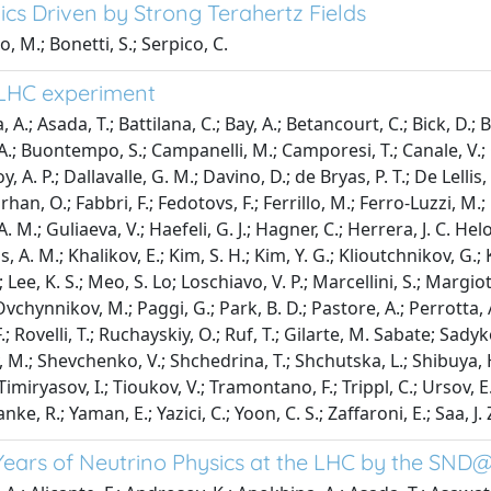
cs Driven by Strong Terahertz Fields
o, M.; Bonetti, S.; Serpico, C.
LHC experiment
 A.; Asada, T.; Battilana, C.; Bay, A.; Betancourt, C.; Bick, D.;
.; Buontempo, S.; Campanelli, M.; Camporesi, T.; Canale, V.; C
y, A. P.; Dallavalle, G. M.; Davino, D.; de Bryas, P. T.; De Lelli
, O.; Fabbri, F.; Fedotovs, F.; Ferrillo, M.; Ferro-Luzzi, M.; Fin
. M.; Guliaeva, V.; Haefeli, G. J.; Hagner, C.; Herrera, J. C. Helo
, A. M.; Khalikov, E.; Kim, S. H.; Kim, Y. G.; Klioutchnikov, G.
; Lee, K. S.; Meo, S. Lo; Loschiavo, V. P.; Marcellini, S.; Margio
Ovchynnikov, M.; Paggi, G.; Park, B. D.; Pastore, A.; Perrotta,
 Rovelli, T.; Ruchayskiy, O.; Ruf, T.; Gilarte, M. Sabate; Sadyk
M.; Shevchenko, V.; Shchedrina, T.; Shchutska, L.; Shibuya, H.;
 Timiryasov, I.; Tioukov, V.; Tramontano, F.; Trippl, C.; Ursov, 
ke, R.; Yaman, E.; Yazici, C.; Yoon, C. S.; Zaffaroni, E.; Saa, J
 Years of Neutrino Physics at the LHC by the SN