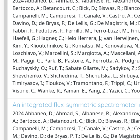
2024 Abbaneo, D.; Ahmad, S.; Albanese, R.; Alexandrov, A.
Bertocco, A.; Betancourt, C.; Bick, D.; Biswas, R.; Blanc
Campanelli, M.; Camporesi, T.; Canale, V.; Castro, A.; Cent
Davino, D.; de Bryas, P.; De Lellis, G.; De Magistris, M.
Fabbri, F.; Fedotovs, F.; Ferrillo, M.; Ferro-Luzzi, M.; Fini,
Haefeli, G.; Hagner, C.; Helo Herrera, J.; van Herwijnen, E
Kim, Y.; Klioutchnikov, G.; Komatsu, M.; Konovalova, N.; 
Loschiavo, V.; Marcellini, S.; Margiotta, A.; Mascellani,
M.; Paggi, G.; Park, B.; Pastore, A.; Perrotta, A.; Podgru
Ruchayskiy, O.; Ruf, T.; Sabate Gilarte, M.; Sadykov, Z.;
Shevchenko, V.; Shchedrina, T.; Shchutska, L.; Shibuya, H.
Timiryasov, I.; Tioukov, V.; Tramontano, F.; Trippl, C.; U
Visone, C.; Wanke, R.; Yaman, E.; Yang, Z.; Yazici, C.; Yoo
An integrated flux-symmetric spectromete
2024 Abbaneo, D.; Ahmad, S.; Albanese, R.; Alexandrov, A
A.; Bertocco, A.; Betancourt, C.; Bick, D.; Biswas, R.; B
Campanelli, M.; Camporesi, T.; Canale, V.; Castro, A.; Cent
M.; Davino, D.; de Bryas, P. T.; De Lellis, G.; De Magistr