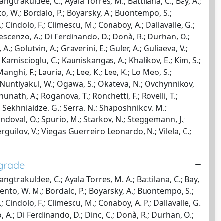
ngtrakuldee, C.; Ayala Torres, M.; Battilana, C.; Bay, A.;
to, W.; Bordalo, P.; Boyarsky, A.; Buontempo, S.;
.; Cindolo, F.; Climescu, M.; Conaboy, A.; Dallavalle, G.;
Crescenzo, A.; Di Ferdinando, D.; Donà, R.; Durhan, O.;
 A.; Golutvin, A.; Graverini, E.; Guler, A.; Guliaeva, V.;
.; Kamiscioglu, C.; Kauniskangas, A.; Khalikov, E.; Kim, S.;
ghi, F.; Lauria, A.; Lee, K.; Lee, K.; Lo Meo, S.;
F.; Nuntiyakul, W.; Ogawa, S.; Okateva, N.; Ovchynnikov,
unath, A.; Roganova, T.; Ronchetti, F.; Rovelli, T.;
.; Sekhniaidze, G.; Serra, N.; Shaposhnikov, M.;
Sandoval, O.; Spurio, M.; Starkov, N.; Steggemann, J.;
erguilov, V.; Viegas Guerreiro Leonardo, N.; Vilela, C.;
grade
ngtrakuldee, C.; Ayala Torres, M. A.; Battilana, C.; Bay,
ivento, W. M.; Bordalo, P.; Boyarsky, A.; Buontempo, S.;
; Cindolo, F.; Climescu, M.; Conaboy, A. P.; Dallavalle, G.
o, A.; Di Ferdinando, D.; Dinc, C.; Donà, R.; Durhan, O.;