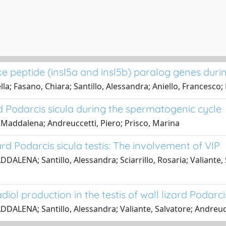
ike peptide (insl5a and insl5b) paralog genes dur
la; Fasano, Chiara; Santillo, Alessandra; Aniello, Francesco;
rd Podarcis sicula during the spermatogenic cycle
ia Maddalena; Andreuccetti, Piero; Prisco, Marina
ard Podarcis sicula testis: The involvement of VIP
DALENA; Santillo, Alessandra; Sciarrillo, Rosaria; Valiante,
ol production in the testis of wall lizard Podarci
DDALENA; Santillo, Alessandra; Valiante, Salvatore; Andreuc