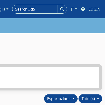
glia
IT
LOGIN
Esportazione
Tutti (4)