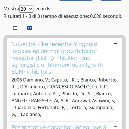
Mostra
records
Risultati 1 - 3 di 3 (tempo di esecuzione: 0.028 secondi).
Novel toll-like receptor 9 agonist
induces epidermal growth factor
receptor (EGFR) inhibition and
synergistic antitumour activity with
EGFR inhibitors
2006 Damiano, V.; Caputo, ; R, .; Bianco, Roberto;
R, .; D'Armiento, FRANCESCO PAOLO; Fp, F. P.;
Leonardi, Antonio; A, .; Placido, De; S, .; Bianco,
ANGELO RAFFAELE; Ar, A. R.; Agrawal, Ashwini; S,
.; Ciardiello, Fortunato; F, .; Tortora, Giampaolo;
G, .; Labianca,
Preoperative nasopharyngeal swab