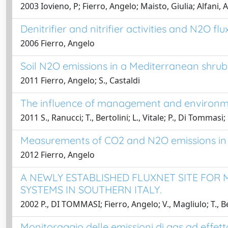
2003 Iovieno, P; Fierro, Angelo; Maisto, Giulia; Alfani, A
Denitrifier and nitrifier activities and N2O f
2006 Fierro, Angelo
Soil N2O emissions in a Mediterranean shrub
2011 Fierro, Angelo; S., Castaldi
The influence of management and environment
2011 S., Ranucci; T., Bertolini; L., Vitale; P., Di Tommasi; L
Measurements of CO2 and N2O emissions in t
2012 Fierro, Angelo
A NEWLY ESTABLISHED FLUXNET SITE FO
SYSTEMS IN SOUTHERN ITALY.
2002 P., DI TOMMASI; Fierro, Angelo; V., Magliulo; T., Be
Monitoraggio delle emissioni di gas ad effetto