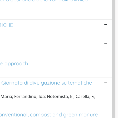
MICHE
nce approach
a-Giornata di divulgazione su tematiche
ria; Ferrandino, Ida; Notomista, E.; Carella, F.;
 conventional, compost and green manure