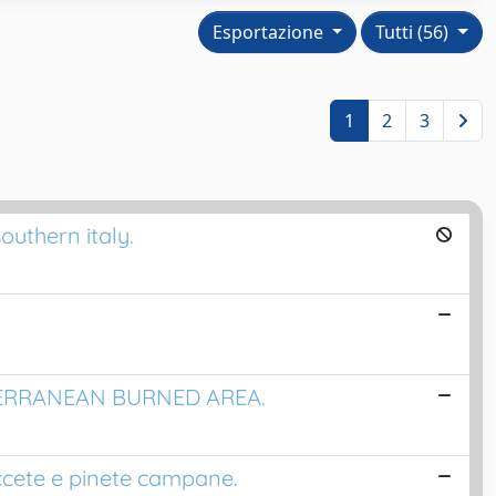
Esportazione
Tutti (56)
1
2
3
uthern italy.
TERRANEAN BURNED AREA.
eccete e pinete campane.