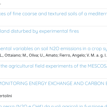
.
luxes of fine coarse and textured soils of a mediter
land disturbed by experimental fires
al variables on soil N2O emissions in a crop sys
., Ottaiano; M., Oliva; U., Amato; Fierro, Angelo; V. M. a. g. l. i.
he agricultural field experiments of the MESCO
R MONITORING ENERGY EXCHANGE AND CARBON
rtolini
 serra (N2O e CH4) da suoli agricoli in funzione de