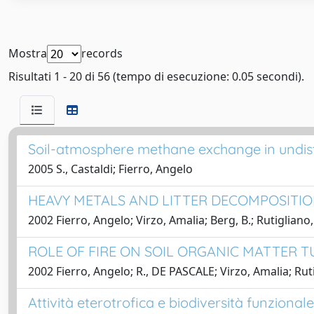
Mostra
records
Risultati 1 - 20 di 56 (tempo di esecuzione: 0.05 secondi).
Soil-atmosphere methane exchange in undist
2005 S., Castaldi; Fierro, Angelo
HEAVY METALS AND LITTER DECOMPOSITIO
2002 Fierro, Angelo; Virzo, Amalia; Berg, B.; Rutigliano
ROLE OF FIRE ON SOIL ORGANIC MATTER 
2002 Fierro, Angelo; R., DE PASCALE; Virzo, Amalia; Ru
Attività eterotrofica e biodiversità funziona