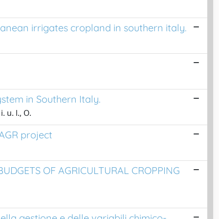
ranean irrigates cropland in southern italy.
tem in Southern Italy.
 u. l., O.
SAGR project
 BUDGETS OF AGRICULTURAL CROPPING
lla gestione e delle variabili chimico-