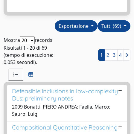
Esportazione
Tutti (69)
Mostra
records
Risultati 1 - 20 di 69
(tempo di esecuzione:
1
2
3
4
0.053 secondi).
Defeasible inclusions in low-complexity
DLs: preliminary notes
2009 Bonatti, PIERO ANDREA; Faella, Marco;
Sauro, Luigi
Compositional Quantitative Reasoning