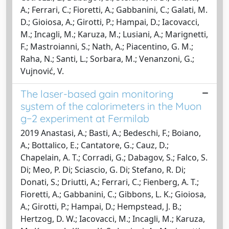
A.; Ferrari, C.; Fioretti, A.; Gabbanini, C.; Galati, M.
D.; Gioiosa, A.; Girotti, P.; Hampai, D.; Iacovacci,
M.; Incagli, M.; Karuza, M.; Lusiani, A.; Marignetti,
F.; Mastroianni, S.; Nath, A.; Piacentino, G. M.;
Raha, N.; Santi, L.; Sorbara, M.; Venanzoni, G.;
Vujnović, V.
The laser-based gain monitoring
system of the calorimeters in the Muon
g−2 experiment at Fermilab
2019 Anastasi, A.; Basti, A.; Bedeschi, F.; Boiano,
A.; Bottalico, E.; Cantatore, G.; Cauz, D.;
Chapelain, A. T.; Corradi, G.; Dabagov, S.; Falco, S.
Di; Meo, P. Di; Sciascio, G. Di; Stefano, R. Di;
Donati, S.; Driutti, A.; Ferrari, C.; Fienberg, A. T.;
Fioretti, A.; Gabbanini, C.; Gibbons, L. K.; Gioiosa,
A.; Girotti, P.; Hampai, D.; Hempstead, J. B.;
Hertzog, D. W.; Iacovacci, M.; Incagli, M.; Karuza,