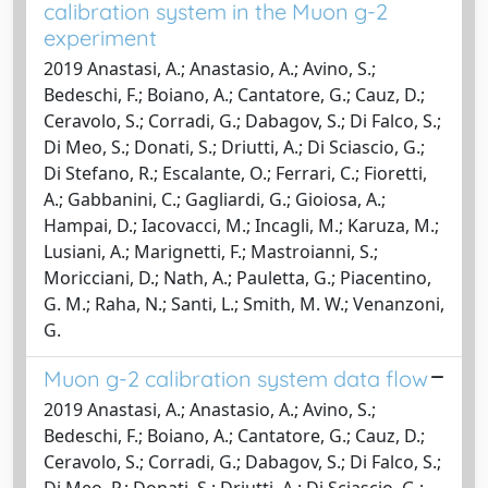
calibration system in the Muon g-2
experiment
2019 Anastasi, A.; Anastasio, A.; Avino, S.;
Bedeschi, F.; Boiano, A.; Cantatore, G.; Cauz, D.;
Ceravolo, S.; Corradi, G.; Dabagov, S.; Di Falco, S.;
Di Meo, S.; Donati, S.; Driutti, A.; Di Sciascio, G.;
Di Stefano, R.; Escalante, O.; Ferrari, C.; Fioretti,
A.; Gabbanini, C.; Gagliardi, G.; Gioiosa, A.;
Hampai, D.; Iacovacci, M.; Incagli, M.; Karuza, M.;
Lusiani, A.; Marignetti, F.; Mastroianni, S.;
Moricciani, D.; Nath, A.; Pauletta, G.; Piacentino,
G. M.; Raha, N.; Santi, L.; Smith, M. W.; Venanzoni,
G.
Muon g-2 calibration system data flow
2019 Anastasi, A.; Anastasio, A.; Avino, S.;
Bedeschi, F.; Boiano, A.; Cantatore, G.; Cauz, D.;
Ceravolo, S.; Corradi, G.; Dabagov, S.; Di Falco, S.;
Di Meo, P.; Donati, S.; Driutti, A.; Di Sciascio, G.;