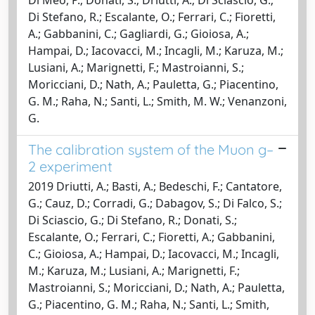
Di Stefano, R.; Escalante, O.; Ferrari, C.; Fioretti,
A.; Gabbanini, C.; Gagliardi, G.; Gioiosa, A.;
Hampai, D.; Iacovacci, M.; Incagli, M.; Karuza, M.;
Lusiani, A.; Marignetti, F.; Mastroianni, S.;
Moricciani, D.; Nath, A.; Pauletta, G.; Piacentino,
G. M.; Raha, N.; Santi, L.; Smith, M. W.; Venanzoni,
G.
The calibration system of the Muon g–
2 experiment
2019 Driutti, A.; Basti, A.; Bedeschi, F.; Cantatore,
G.; Cauz, D.; Corradi, G.; Dabagov, S.; Di Falco, S.;
Di Sciascio, G.; Di Stefano, R.; Donati, S.;
Escalante, O.; Ferrari, C.; Fioretti, A.; Gabbanini,
C.; Gioiosa, A.; Hampai, D.; Iacovacci, M.; Incagli,
M.; Karuza, M.; Lusiani, A.; Marignetti, F.;
Mastroianni, S.; Moricciani, D.; Nath, A.; Pauletta,
G.; Piacentino, G. M.; Raha, N.; Santi, L.; Smith,