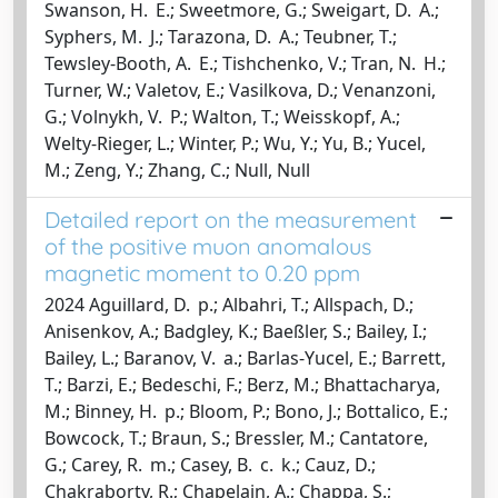
Swanson, H. E.; Sweetmore, G.; Sweigart, D. A.;
Syphers, M. J.; Tarazona, D. A.; Teubner, T.;
Tewsley-Booth, A. E.; Tishchenko, V.; Tran, N. H.;
Turner, W.; Valetov, E.; Vasilkova, D.; Venanzoni,
G.; Volnykh, V. P.; Walton, T.; Weisskopf, A.;
Welty-Rieger, L.; Winter, P.; Wu, Y.; Yu, B.; Yucel,
M.; Zeng, Y.; Zhang, C.; Null, Null
Detailed report on the measurement
of the positive muon anomalous
magnetic moment to 0.20 ppm
2024 Aguillard, D. p.; Albahri, T.; Allspach, D.;
Anisenkov, A.; Badgley, K.; Baeßler, S.; Bailey, I.;
Bailey, L.; Baranov, V. a.; Barlas-Yucel, E.; Barrett,
T.; Barzi, E.; Bedeschi, F.; Berz, M.; Bhattacharya,
M.; Binney, H. p.; Bloom, P.; Bono, J.; Bottalico, E.;
Bowcock, T.; Braun, S.; Bressler, M.; Cantatore,
G.; Carey, R. m.; Casey, B. c. k.; Cauz, D.;
Chakraborty, R.; Chapelain, A.; Chappa, S.;