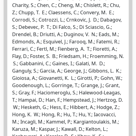
Charity, S.; Chen, C.; Cheng, M.; Chislett, R.; Chu,
Z.; Chupp, T. E.; Claessens, C.; Convery, M. E.;
Corrodi, S.; Cotrozzi, L.; Crnkovic, J. D.; Dabagov,
S.; Debevec, P. T.; Di Falco, S.; Di Sciascio, G.;
Drendel, B.; Driutti, A.; Duginov, V. N.; Eads, M.;
Edmonds, A.; Esquivel, J.; Farooq, M.; Fatemi, R.;
Ferrari, C.; Fertl, M.; Fienberg, A. T.; Fioretti, A.;
Flay, D.; Foster, S. B.; Friedsam, H.; Froemming, N.
S.; Gabbanini, C.; Gaines, I.; Galati, M. D.;
Ganguly, S.; Garcia, A.; George, J.; Gibbons, L. K.;
Gioiosa, A.; Giovanetti, K. L.; Girotti, P.; Gohn, W.;
Goodenough, L.; Gorringe, T.; Grange, J.; Grant,
S.; Gray, F.; Haciomeroglu, S.; Halewood-Leagas,
T.; Hampai, D.; Han, F.; Hempstead, J.; Hertzog, D.
W.; Hesketh, G.; Hess, E.; Hibbert, A.; Hodge, Z.;
Hong, K. W.; Hong, R.; Hu, T.; Hu, Y.; Iacovacci,
M.; Incagli, M.; Kammel, P.; Kargiantoulakis, M.;
Karuza, M.; Kaspar, J.; Kawall, D.; Kelton, L.;