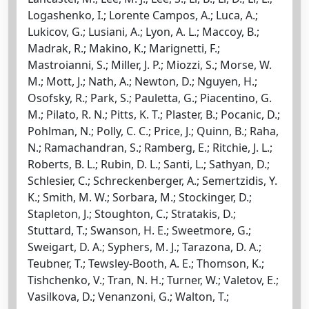
Logashenko, I.; Lorente Campos, A.; Luca, A.;
Lukicov, G.; Lusiani, A.; Lyon, A. L.; Maccoy, B.;
Madrak, R.; Makino, K.; Marignetti, F.;
Mastroianni, S.; Miller, J. P.; Miozzi, S.; Morse, W.
M.; Mott, J.; Nath, A.; Newton, D.; Nguyen, H.;
Osofsky, R.; Park, S.; Pauletta, G.; Piacentino, G.
M.; Pilato, R. N.; Pitts, K. T.; Plaster, B.; Pocanic, D.;
Pohlman, N.; Polly, C. C.; Price, J.; Quinn, B.; Raha,
N.; Ramachandran, S.; Ramberg, E.; Ritchie, J. L.;
Roberts, B. L.; Rubin, D. L.; Santi, L.; Sathyan, D.;
Schlesier, C.; Schreckenberger, A.; Semertzidis, Y.
K.; Smith, M. W.; Sorbara, M.; Stockinger, D.;
Stapleton, J.; Stoughton, C.; Stratakis, D.;
Stuttard, T.; Swanson, H. E.; Sweetmore, G.;
Sweigart, D. A.; Syphers, M. J.; Tarazona, D. A.;
Teubner, T.; Tewsley-Booth, A. E.; Thomson, K.;
Tishchenko, V.; Tran, N. H.; Turner, W.; Valetov, E.;
Vasilkova, D.; Venanzoni, G.; Walton, T.;