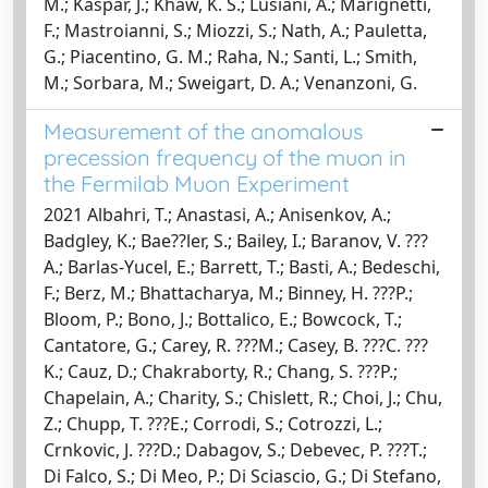
M.; Kaspar, J.; Khaw, K. S.; Lusiani, A.; Marignetti,
F.; Mastroianni, S.; Miozzi, S.; Nath, A.; Pauletta,
G.; Piacentino, G. M.; Raha, N.; Santi, L.; Smith,
M.; Sorbara, M.; Sweigart, D. A.; Venanzoni, G.
Measurement of the anomalous
precession frequency of the muon in
the Fermilab Muon Experiment
2021 Albahri, T.; Anastasi, A.; Anisenkov, A.;
Badgley, K.; Bae??ler, S.; Bailey, I.; Baranov, V. ???
A.; Barlas-Yucel, E.; Barrett, T.; Basti, A.; Bedeschi,
F.; Berz, M.; Bhattacharya, M.; Binney, H. ???P.;
Bloom, P.; Bono, J.; Bottalico, E.; Bowcock, T.;
Cantatore, G.; Carey, R. ???M.; Casey, B. ???C. ???
K.; Cauz, D.; Chakraborty, R.; Chang, S. ???P.;
Chapelain, A.; Charity, S.; Chislett, R.; Choi, J.; Chu,
Z.; Chupp, T. ???E.; Corrodi, S.; Cotrozzi, L.;
Crnkovic, J. ???D.; Dabagov, S.; Debevec, P. ???T.;
Di Falco, S.; Di Meo, P.; Di Sciascio, G.; Di Stefano,