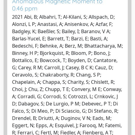
Anomalous Magnetic Moment to
0.46 ppm
2021 Abi, B; Albahri, T; Al-Kilani, S; Allspach, D;
Alonzi, L P; Anastasi, A; Anisenkov, A; Azfar, F;
Badgley, K; Baeßler, S; Bailey, I; Baranov, V A;
Barlas-Yucel, E; Barrett, T; Barzi, E; Basti, A;
Bedeschi, F; Behnke, A; Berz, M; Bhattacharya, M;
Binney, H P; Bjorkquist, R; Bloom, P; Bono, J;
Bottalico, E; Bowcock, T; Boyden, D; Cantatore,
G; Carey, R M; Carroll, J; Casey, B C K; Cauz, D;
Ceravolo, S; Chakraborty, R; Chang, S P;
Chapelain, A; Chappa, S; Charity, S; Chislett, R;
Choi, J; Chu, Z; Chupp, T E; Convery, M E; Conway,
A; Corradi, G; Corrodi, S; Cotrozzi, L; Crnkovic, J
D; Dabagov, S; De Lurgio, P M; Debevec, P T; Di
Falco, S; Di Meo, P; Di Sciascio, G; Di Stefano, R;
Drendel, B; Driutti, A; Duginov, V N; Eads, M;
Eggert, N; Epps, A; Esquivel, J; Farooq, M; Fatemi,
R; Ferrari, C; Fertl, M; Fiedler, A; Fienberg, A T;