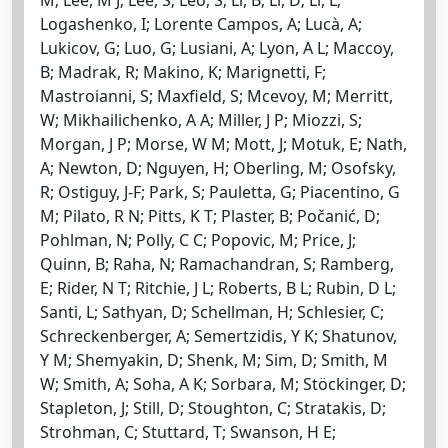
Logashenko, I; Lorente Campos, A; Lucà, A;
Lukicov, G; Luo, G; Lusiani, A; Lyon, A L; Maccoy,
B; Madrak, R; Makino, K; Marignetti, F;
Mastroianni, S; Maxfield, S; Mcevoy, M; Merritt,
W; Mikhailichenko, A A; Miller, J P; Miozzi, S;
Morgan, J P; Morse, W M; Mott, J; Motuk, E; Nath,
A; Newton, D; Nguyen, H; Oberling, M; Osofsky,
R; Ostiguy, J-F; Park, S; Pauletta, G; Piacentino, G
M; Pilato, R N; Pitts, K T; Plaster, B; Počanić, D;
Pohlman, N; Polly, C C; Popovic, M; Price, J;
Quinn, B; Raha, N; Ramachandran, S; Ramberg,
E; Rider, N T; Ritchie, J L; Roberts, B L; Rubin, D L;
Santi, L; Sathyan, D; Schellman, H; Schlesier, C;
Schreckenberger, A; Semertzidis, Y K; Shatunov,
Y M; Shemyakin, D; Shenk, M; Sim, D; Smith, M
W; Smith, A; Soha, A K; Sorbara, M; Stöckinger, D;
Stapleton, J; Still, D; Stoughton, C; Stratakis, D;
Strohman, C; Stuttard, T; Swanson, H E;