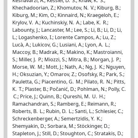
Keshavarzi, A.; Kessler, D. S.; Khaw, K. S.;
Khechadoorian, Z.; Khomutov, N. V.; Kiburg, B.;
Kiburg, M.; Kim, O.; Kinnaird, N.; Kraegeloh, E.;
Krylov, V. A.; Kuchinskiy, N. A.; Labe, K. R.;
Labounty, J.; Lancaster, M.; Lee, S.; Li, B.; Li, D.; Li,
L.; Logashenko, I.; Lorente Campos, A.; Lu, Z.;
Lucà, A.; Lukicov, G.; Lusiani, A.; Lyon, A. L.;
Maccoy, B.; Madrak, R.; Makino, K.; Mastroianni,
S.; Miller, J. P.; Miozzi, S.; Mitra, B.; Morgan, J. P.;
Morse, W. M.; Mott, J.; Nath, A.; Ng, J. K.; Nguyen,
H.; Oksuzian, Y.; Omarov, Z.; Osofsky, R.; Park, S.;
Pauletta, G.; Piacentino, G. M.; Pilato, R. N.; Pitts,
K. T.; Plaster, B.; Počanić, D.; Pohlman, N.; Polly, C.
C.; Price, J.; Quinn, B.; Qureshi, M. U. H.;
Ramachandran, S.; Ramberg, E.; Reimann, R.;
Roberts, B. L.; Rubin, D. L.; Santi, L.; Schlesier, C.;
Schreckenberger, A.; Semertzidis, Y. K.;
Shemyakin, D.; Sorbara, M.; Stöckinger, D.;
Stapleton, J.; Still, D.; Stoughton, C.; Stratakis, D.;