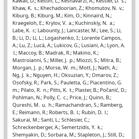
Kawall, D.; Kelton, L.; Keshavarzi, A.; Kessler, D. s.;
Khaw, K. s.; Khechadoorian, Z.; Khomutov, N. v.;
Kiburg, B.; Kiburg, M.; Kim, O.; Kinnaird, N.;
Kraegeloh, E.; Krylov, V. a.; Kuchinskiy, N. a.;
Labe, K. r.; Labounty, J.; Lancaster, M.; Lee, S.; Li,
B.; Li, D.; Li, L.; Logashenko, I.; Lorente Campos,
A.; Lu, Z.; Lucà, A.; Lukicov, G.; Lusiani, A.; Lyon, A.
l.; Maccoy, B.; Madrak, R.; Makino, K.;
Mastroianni, S.; Miller, J. p.; Miozzi, S.; Mitra, B.;
Morgan, J. p.; Morse, W. m.; Mott, J.; Nath, A.;
Ng, J. k.; Nguyen, H.; Oksuzian, Y.; Omarov, Z.;
Osofsky, R.; Park, S.; Pauletta, G.; Piacentino, G.
m.; Pilato, R. n.; Pitts, K. t.; Plaster, B.; Počanić, D.;
Pohlman, N.; Polly, C. c.; Price, J.; Quinn, B.;
Qureshi, M. u. h.; Ramachandran, S.; Ramberg,
E.; Reimann, R.; Roberts, B. l.; Rubin, D. l.;
Sakurai, M.; Santi, L.; Schlesier, C.;
Schreckenberger, A.; Semertzidis, Y. k.;
Shemyakin, D.; Sorbara, M.; Stapleton, J.; Still, D.;