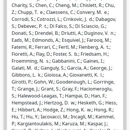
Charity, S.; Chen, C.; Cheng, M.; Chislett, R.; Chu,
Z.; Chupp, T. e.; Claessens, C.; Convery, M. e.;
Corrodi, S.; Cotrozzi, L.; Crnkovic, J. d.; Dabagov,
S.; Debevec, P. t.; Di Falco, S.; Di Sciascio, G.;
Donati, S.; Drendel, B.; Driutti, A.; Duginov, V. n.;
Eads, M.; Edmonds, A.; Esquivel, J.; Farooq, M.;
Fatemi, R.; Ferrari, C.; Fertl, M.; Fienberg, A. t.;
Fioretti, A.; Flay, D.; Foster, S. b.; Friedsam, H.;
Froemming, N. s.; Gabbanini, C.; Gaines, I.;
Galati, M. d.; Ganguly, S.; Garcia, A.; George, J.;
Gibbons, L. k.; Gioiosa, A.; Giovanetti, K. l.;
Girotti, P.; Gohn, W.; Goodenough, L.; Gorringe,
T.; Grange, J.; Grant, S.; Gray, F.; Haciomeroglu,
S.; Halewood-Leagas, T.; Hampai, D.; Han, F.;
Hempstead, J.; Hertzog, D. w.; Hesketh, G.; Hess,
E.; Hibbert, A.; Hodge, Z.; Hong, K. w.; Hong, R.;
Hu, T.; Hu, Y.; Iacovacci, M.; Incagli, M.; Kammel,
P.; Kargiantoulakis, M.; Karuza, M.; Kaspar, J.;