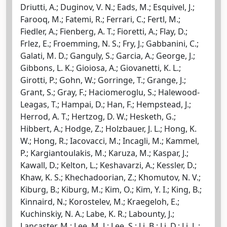
Driutti, A.; Duginov, V. N.; Eads, M.; Esquivel, J.;
Farooq, M.; Fatemi, R.; Ferrari, C.; Fertl, M.;
Fiedler, A.; Fienberg, A. T.; Fioretti, A.; Flay, D.;
Frlez, E.; Froemming, N. S.; Fry, J.; Gabbanini, C.;
Galati, M. D.; Ganguly, S.; Garcia, A.; George, J.;
Gibbons, L. K.; Gioiosa, A.; Giovanetti, K. L.;
Girotti, P.; Gohn, W.; Gorringe, T.; Grange, J.;
Grant, S.; Gray, F.; Haciomeroglu, S.; Halewood-
Leagas, T.; Hampai, D.; Han, F.; Hempstead, J.;
Herrod, A. T.; Hertzog, D. W.; Hesketh, G.;
Hibbert, A.; Hodge, Z.; Holzbauer, J. L.; Hong, K.
W.; Hong, R.; Iacovacci, M.; Incagli, M.; Kammel,
P.; Kargiantoulakis, M.; Karuza, M.; Kaspar, J.;
Kawall, D.; Kelton, L.; Keshavarzi, A.; Kessler, D.;
Khaw, K. S.; Khechadoorian, Z.; Khomutov, N. V.;
Kiburg, B.; Kiburg, M.; Kim, O.; Kim, Y. I.; King, B.;
Kinnaird, N.; Korostelev, M.; Kraegeloh, E.;
Kuchinskiy, N. A.; Labe, K. R.; Labounty, J.;
Lancaster, M.; Lee, M. J.; Lee, S.; Li, B.; Li, D.; Li, L.;