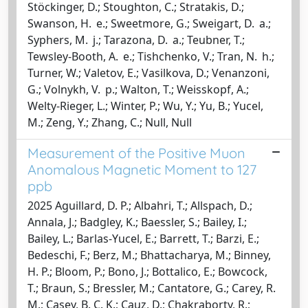
Stöckinger, D.; Stoughton, C.; Stratakis, D.;
Swanson, H. e.; Sweetmore, G.; Sweigart, D. a.;
Syphers, M. j.; Tarazona, D. a.; Teubner, T.;
Tewsley-Booth, A. e.; Tishchenko, V.; Tran, N. h.;
Turner, W.; Valetov, E.; Vasilkova, D.; Venanzoni,
G.; Volnykh, V. p.; Walton, T.; Weisskopf, A.;
Welty-Rieger, L.; Winter, P.; Wu, Y.; Yu, B.; Yucel,
M.; Zeng, Y.; Zhang, C.; Null, Null
Measurement of the Positive Muon
Anomalous Magnetic Moment to 127
ppb
2025 Aguillard, D. P.; Albahri, T.; Allspach, D.;
Annala, J.; Badgley, K.; Baessler, S.; Bailey, I.;
Bailey, L.; Barlas-Yucel, E.; Barrett, T.; Barzi, E.;
Bedeschi, F.; Berz, M.; Bhattacharya, M.; Binney,
H. P.; Bloom, P.; Bono, J.; Bottalico, E.; Bowcock,
T.; Braun, S.; Bressler, M.; Cantatore, G.; Carey, R.
M.; Casey, B. C. K.; Cauz, D.; Chakraborty, R.;