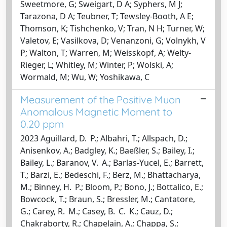
Sweetmore, G; Sweigart, D A; Syphers, M J;
Tarazona, D A; Teubner, T; Tewsley-Booth, A E;
Thomson, K; Tishchenko, V; Tran, N H; Turner, W;
Valetov, E; Vasilkova, D; Venanzoni, G; Volnykh, V
P; Walton, T; Warren, M; Weisskopf, A; Welty-
Rieger, L; Whitley, M; Winter, P; Wolski, A;
Wormald, M; Wu, W; Yoshikawa, C
Measurement of the Positive Muon
Anomalous Magnetic Moment to
0.20 ppm
2023 Aguillard, D. P.; Albahri, T.; Allspach, D.;
Anisenkov, A.; Badgley, K.; Baeßler, S.; Bailey, I.;
Bailey, L.; Baranov, V. A.; Barlas-Yucel, E.; Barrett,
T.; Barzi, E.; Bedeschi, F.; Berz, M.; Bhattacharya,
M.; Binney, H. P.; Bloom, P.; Bono, J.; Bottalico, E.;
Bowcock, T.; Braun, S.; Bressler, M.; Cantatore,
G.; Carey, R. M.; Casey, B. C. K.; Cauz, D.;
Chakraborty, R.; Chapelain, A.; Chappa, S.;