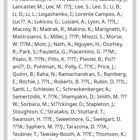
Lancaster, M.; Lee, M. ???J.; Lee, S.; Leo, S.; Li, B.;
Li, D.; Li, L.; Logashenko, I.; Lorente Campos, A.;
Luc??, A.; Lukicov, G.; Lusiani, A.; Lyon, A. ???L.;
Maccoy, B.; Madrak, R.; Makino, K.; Marignetti, F.;
Mastroianni, S.; Miller, J. ???P.; Miozzi, S.; Morse,
W. ???M.; Mott, J.; Nath, A.; Nguyen, H.; Osofsky,
R.; Park, S.; Pauletta, G.; Piacentino, G. ???M.;
Pilato, R. ???N.; Pitts, K. ???T.; Plaster, B.; Po??
ani??, D.; Pohlman, N.; Polly, C. ???C.; Price, J.;
Quinn, B.; Raha, N.; Ramachandran, S.; Ramberg,
E.; Ritchie, J. ???L.; Roberts, B. ???L.; Rubin, D. ???L.;
Santi, L.; Schlesier, C.; Schreckenberger, A.;
Semertzidis, Y. ???K.; Shemyakin, D.; Smith, M. ???
W.; Sorbara, M.; St??ckinger, D.; Stapleton, J.;
Stoughton, C.; Stratakis, D.; Stuttard, T.;
Swanson, H. ???E.; Sweetmore, G.; Sweigart, D.
???A.; Syphers, M. ???J.; Tarazona, D. ???A.;
Teubner, T.; Tewsley-Booth, A. ???E.; Thomson, K.;