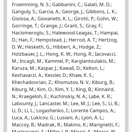
Froemming, N. S.; Gabbanini, C.; Galati, M. D.;
Ganguly, S.; Garcia, A.; George, J.; Gibbons, L. K.;
Gioiosa, A.; Giovanetti, K. L.; Girotti, P.; Gohn, W.;
Gorringe, T.; Grange, J.; Grant, S.; Gray, F.;
Haciomeroglu, S.; Halewood-Leagas, T.; Hampai,
D.; Han, F.; Hempstead, J.; Herrod, A. T.; Hertzog,
D. W.; Hesketh, G.; Hibbert, A.; Hodge, Z.;
Holzbauer, J. L.; Hong, K. W.; Hong, R.; Iacovacci,
M.; Incagli, M.; Kammel, P.; Kargiantoulakis, M.;
Karuza, M.; Kaspar, J.; Kawall, D.; Kelton, L.;
Keshavarzi, A.; Kessler, D.; Khaw, K. S.;
Khechadoorian, Z.; Khomutov, N. V.; Kiburg, B.;
Kiburg, M.; Kim, O.; Kim, Y. I.; King, B.; Kinnaird,
N.; Kraegeloh, E.; Kuchinskiy, N. A.; Labe, K. R.;
Labounty, J.; Lancaster, M.; Lee, M. J.; Lee, S.; Li, B.;
Li, D.; Li, L.; Logashenko, I.; Lorente Campos, A.;
Luca, A.; Lukicov, G.; Lusiani, A.; Lyon, A. L.;
Maccoy, B.; Madrak, R.; Makino, K.; Marignetti, F.;
Mastroianni, S.; Miller, J. P.; Miozzi, S.; Morse, W.