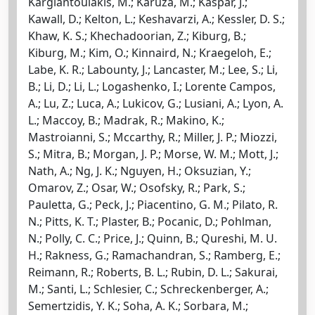
Kargiantoulakis, M.; Karuza, M.; Kaspar, J.;
Kawall, D.; Kelton, L.; Keshavarzi, A.; Kessler, D. S.;
Khaw, K. S.; Khechadoorian, Z.; Kiburg, B.;
Kiburg, M.; Kim, O.; Kinnaird, N.; Kraegeloh, E.;
Labe, K. R.; Labounty, J.; Lancaster, M.; Lee, S.; Li,
B.; Li, D.; Li, L.; Logashenko, I.; Lorente Campos,
A.; Lu, Z.; Luca, A.; Lukicov, G.; Lusiani, A.; Lyon, A.
L.; Maccoy, B.; Madrak, R.; Makino, K.;
Mastroianni, S.; Mccarthy, R.; Miller, J. P.; Miozzi,
S.; Mitra, B.; Morgan, J. P.; Morse, W. M.; Mott, J.;
Nath, A.; Ng, J. K.; Nguyen, H.; Oksuzian, Y.;
Omarov, Z.; Osar, W.; Osofsky, R.; Park, S.;
Pauletta, G.; Peck, J.; Piacentino, G. M.; Pilato, R.
N.; Pitts, K. T.; Plaster, B.; Pocanic, D.; Pohlman,
N.; Polly, C. C.; Price, J.; Quinn, B.; Qureshi, M. U.
H.; Rakness, G.; Ramachandran, S.; Ramberg, E.;
Reimann, R.; Roberts, B. L.; Rubin, D. L.; Sakurai,
M.; Santi, L.; Schlesier, C.; Schreckenberger, A.;
Semertzidis, Y. K.; Soha, A. K.; Sorbara, M.;