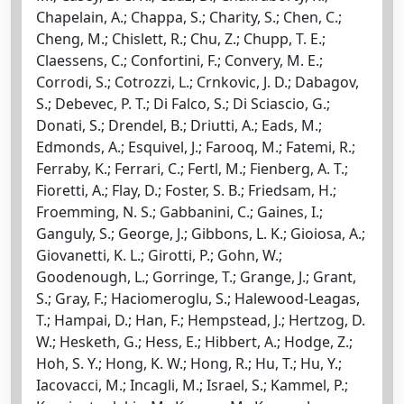
Chapelain, A.; Chappa, S.; Charity, S.; Chen, C.;
Cheng, M.; Chislett, R.; Chu, Z.; Chupp, T. E.;
Claessens, C.; Confortini, F.; Convery, M. E.;
Corrodi, S.; Cotrozzi, L.; Crnkovic, J. D.; Dabagov,
S.; Debevec, P. T.; Di Falco, S.; Di Sciascio, G.;
Donati, S.; Drendel, B.; Driutti, A.; Eads, M.;
Edmonds, A.; Esquivel, J.; Farooq, M.; Fatemi, R.;
Ferraby, K.; Ferrari, C.; Fertl, M.; Fienberg, A. T.;
Fioretti, A.; Flay, D.; Foster, S. B.; Friedsam, H.;
Froemming, N. S.; Gabbanini, C.; Gaines, I.;
Ganguly, S.; George, J.; Gibbons, L. K.; Gioiosa, A.;
Giovanetti, K. L.; Girotti, P.; Gohn, W.;
Goodenough, L.; Gorringe, T.; Grange, J.; Grant,
S.; Gray, F.; Haciomeroglu, S.; Halewood-Leagas,
T.; Hampai, D.; Han, F.; Hempstead, J.; Hertzog, D.
W.; Hesketh, G.; Hess, E.; Hibbert, A.; Hodge, Z.;
Hoh, S. Y.; Hong, K. W.; Hong, R.; Hu, T.; Hu, Y.;
Iacovacci, M.; Incagli, M.; Israel, S.; Kammel, P.;