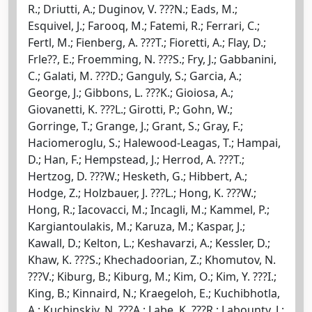
R.; Driutti, A.; Duginov, V. ???N.; Eads, M.;
Esquivel, J.; Farooq, M.; Fatemi, R.; Ferrari, C.;
Fertl, M.; Fienberg, A. ???T.; Fioretti, A.; Flay, D.;
Frle??, E.; Froemming, N. ???S.; Fry, J.; Gabbanini,
C.; Galati, M. ???D.; Ganguly, S.; Garcia, A.;
George, J.; Gibbons, L. ???K.; Gioiosa, A.;
Giovanetti, K. ???L.; Girotti, P.; Gohn, W.;
Gorringe, T.; Grange, J.; Grant, S.; Gray, F.;
Haciomeroglu, S.; Halewood-Leagas, T.; Hampai,
D.; Han, F.; Hempstead, J.; Herrod, A. ???T.;
Hertzog, D. ???W.; Hesketh, G.; Hibbert, A.;
Hodge, Z.; Holzbauer, J. ???L.; Hong, K. ???W.;
Hong, R.; Iacovacci, M.; Incagli, M.; Kammel, P.;
Kargiantoulakis, M.; Karuza, M.; Kaspar, J.;
Kawall, D.; Kelton, L.; Keshavarzi, A.; Kessler, D.;
Khaw, K. ???S.; Khechadoorian, Z.; Khomutov, N.
???V.; Kiburg, B.; Kiburg, M.; Kim, O.; Kim, Y. ???I.;
King, B.; Kinnaird, N.; Kraegeloh, E.; Kuchibhotla,
A.; Kuchinskiy, N. ???A.; Labe, K. ???R.; Labounty, J.;