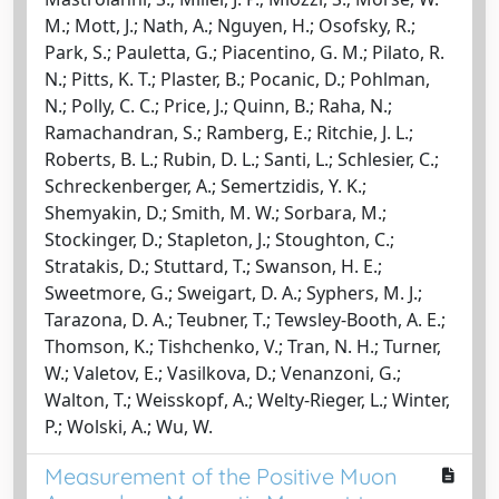
M.; Mott, J.; Nath, A.; Nguyen, H.; Osofsky, R.;
Park, S.; Pauletta, G.; Piacentino, G. M.; Pilato, R.
N.; Pitts, K. T.; Plaster, B.; Pocanic, D.; Pohlman,
N.; Polly, C. C.; Price, J.; Quinn, B.; Raha, N.;
Ramachandran, S.; Ramberg, E.; Ritchie, J. L.;
Roberts, B. L.; Rubin, D. L.; Santi, L.; Schlesier, C.;
Schreckenberger, A.; Semertzidis, Y. K.;
Shemyakin, D.; Smith, M. W.; Sorbara, M.;
Stockinger, D.; Stapleton, J.; Stoughton, C.;
Stratakis, D.; Stuttard, T.; Swanson, H. E.;
Sweetmore, G.; Sweigart, D. A.; Syphers, M. J.;
Tarazona, D. A.; Teubner, T.; Tewsley-Booth, A. E.;
Thomson, K.; Tishchenko, V.; Tran, N. H.; Turner,
W.; Valetov, E.; Vasilkova, D.; Venanzoni, G.;
Walton, T.; Weisskopf, A.; Welty-Rieger, L.; Winter,
P.; Wolski, A.; Wu, W.
Measurement of the Positive Muon