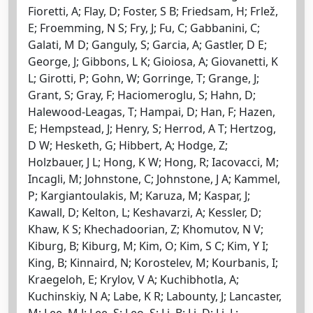
Fioretti, A; Flay, D; Foster, S B; Friedsam, H; Frlež,
E; Froemming, N S; Fry, J; Fu, C; Gabbanini, C;
Galati, M D; Ganguly, S; Garcia, A; Gastler, D E;
George, J; Gibbons, L K; Gioiosa, A; Giovanetti, K
L; Girotti, P; Gohn, W; Gorringe, T; Grange, J;
Grant, S; Gray, F; Haciomeroglu, S; Hahn, D;
Halewood-Leagas, T; Hampai, D; Han, F; Hazen,
E; Hempstead, J; Henry, S; Herrod, A T; Hertzog,
D W; Hesketh, G; Hibbert, A; Hodge, Z;
Holzbauer, J L; Hong, K W; Hong, R; Iacovacci, M;
Incagli, M; Johnstone, C; Johnstone, J A; Kammel,
P; Kargiantoulakis, M; Karuza, M; Kaspar, J;
Kawall, D; Kelton, L; Keshavarzi, A; Kessler, D;
Khaw, K S; Khechadoorian, Z; Khomutov, N V;
Kiburg, B; Kiburg, M; Kim, O; Kim, S C; Kim, Y I;
King, B; Kinnaird, N; Korostelev, M; Kourbanis, I;
Kraegeloh, E; Krylov, V A; Kuchibhotla, A;
Kuchinskiy, N A; Labe, K R; Labounty, J; Lancaster,
M; Lee, M J; Lee, S; Leo, S; Li, B; Li, D; Li, L;