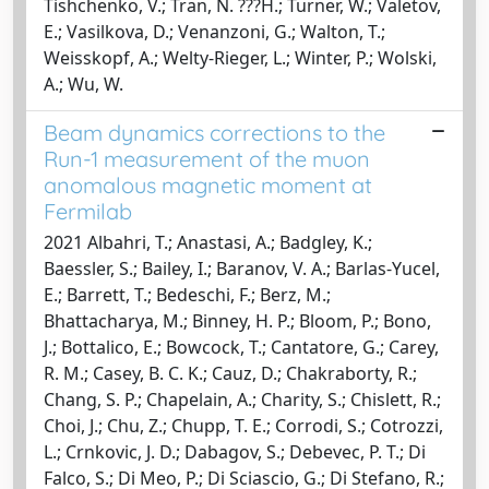
Tishchenko, V.; Tran, N. ???H.; Turner, W.; Valetov,
E.; Vasilkova, D.; Venanzoni, G.; Walton, T.;
Weisskopf, A.; Welty-Rieger, L.; Winter, P.; Wolski,
A.; Wu, W.
Beam dynamics corrections to the
Run-1 measurement of the muon
anomalous magnetic moment at
Fermilab
2021 Albahri, T.; Anastasi, A.; Badgley, K.;
Baessler, S.; Bailey, I.; Baranov, V. A.; Barlas-Yucel,
E.; Barrett, T.; Bedeschi, F.; Berz, M.;
Bhattacharya, M.; Binney, H. P.; Bloom, P.; Bono,
J.; Bottalico, E.; Bowcock, T.; Cantatore, G.; Carey,
R. M.; Casey, B. C. K.; Cauz, D.; Chakraborty, R.;
Chang, S. P.; Chapelain, A.; Charity, S.; Chislett, R.;
Choi, J.; Chu, Z.; Chupp, T. E.; Corrodi, S.; Cotrozzi,
L.; Crnkovic, J. D.; Dabagov, S.; Debevec, P. T.; Di
Falco, S.; Di Meo, P.; Di Sciascio, G.; Di Stefano, R.;