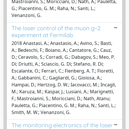
Mastroianni, S.; Moricciani, D.; Nath, A.; Pauletta,
G.; Piacentino, G. M.; Raha, N.; Santi, L.;
Venanzoni, G.
The laser control of the muon g−2
experiment at Fermilab
2018 Anastasi, A.; Anastasio, A.; Avino, S.; Basti,
A.; Bedeschi, F.; Boiano, A.; Cantatore, G.; Cauz,
D.; Ceravolo, S.; Corradi, G.; Dabagov, S.; Meo, P.
Di; Driutti, A.; Sciascio, G. Di; Stefano, R. Di;
Escalante, O.; Ferrari, C.; Fienberg, A. T.; Fioretti,
A.; Gabbanini, C.; Gagliardi, G.; Gioiosa, A.;
Hampai, D.; Hertzog, D. W.; Iacovacci, M.; Incagli,
M.; Karuza, M.; Kaspar, J.; Lusiani, A.; Marignetti,
F.; Mastroianni, S.; Moricciani, D.; Nath, Atanu;
Pauletta, G.; Piacentino, G. M.; Raha, N.; Santi, L.;
Smith, M. W.; Venanzoni, G.
The monitoring electronics of the laser