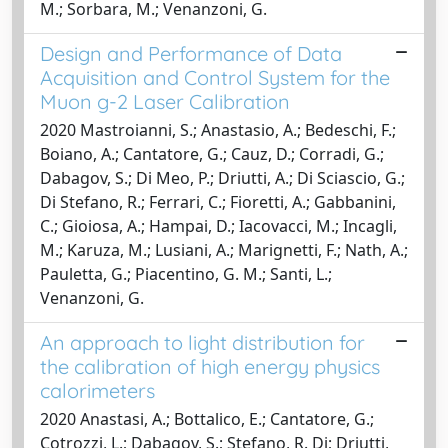
M.; Sorbara, M.; Venanzoni, G.
Design and Performance of Data
Acquisition and Control System for the
Muon g-2 Laser Calibration
2020 Mastroianni, S.; Anastasio, A.; Bedeschi, F.;
Boiano, A.; Cantatore, G.; Cauz, D.; Corradi, G.;
Dabagov, S.; Di Meo, P.; Driutti, A.; Di Sciascio, G.;
Di Stefano, R.; Ferrari, C.; Fioretti, A.; Gabbanini,
C.; Gioiosa, A.; Hampai, D.; Iacovacci, M.; Incagli,
M.; Karuza, M.; Lusiani, A.; Marignetti, F.; Nath, A.;
Pauletta, G.; Piacentino, G. M.; Santi, L.;
Venanzoni, G.
An approach to light distribution for
the calibration of high energy physics
calorimeters
2020 Anastasi, A.; Bottalico, E.; Cantatore, G.;
Cotrozzi, L.; Dabagov, S.; Stefano, R. Di; Driutti,