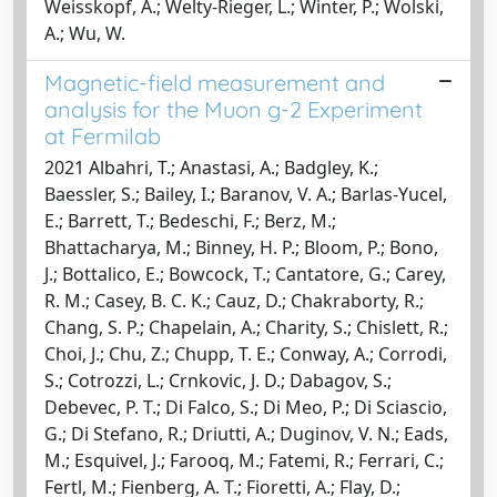
Weisskopf, A.; Welty-Rieger, L.; Winter, P.; Wolski,
A.; Wu, W.
Magnetic-field measurement and
analysis for the Muon g-2 Experiment
at Fermilab
2021 Albahri, T.; Anastasi, A.; Badgley, K.;
Baessler, S.; Bailey, I.; Baranov, V. A.; Barlas-Yucel,
E.; Barrett, T.; Bedeschi, F.; Berz, M.;
Bhattacharya, M.; Binney, H. P.; Bloom, P.; Bono,
J.; Bottalico, E.; Bowcock, T.; Cantatore, G.; Carey,
R. M.; Casey, B. C. K.; Cauz, D.; Chakraborty, R.;
Chang, S. P.; Chapelain, A.; Charity, S.; Chislett, R.;
Choi, J.; Chu, Z.; Chupp, T. E.; Conway, A.; Corrodi,
S.; Cotrozzi, L.; Crnkovic, J. D.; Dabagov, S.;
Debevec, P. T.; Di Falco, S.; Di Meo, P.; Di Sciascio,
G.; Di Stefano, R.; Driutti, A.; Duginov, V. N.; Eads,
M.; Esquivel, J.; Farooq, M.; Fatemi, R.; Ferrari, C.;
Fertl, M.; Fienberg, A. T.; Fioretti, A.; Flay, D.;