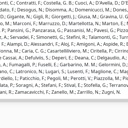
onti, C.; Contratti, F.; Costella, G. B.; Cuoci, A.; D'Avella, D.; 
dato, F.; Desogus, N.; Disomma, A.; Domenicucci, M.; Dones, F.; 
 Gigante, N.; Gigli, R.; Giorgetti, J.; Giusa, M.; Gravina, U. G.
lo, M.; Marconi, F.; Marruzzo, D.; Martellotta, N.; Marton, E.; 
 P.; Pansini, G.; Panzarasa, G.; Passanisi, M.; Pavesi, G.; Pizzoni
A.; Servadei, F.; Simonetti, G.; Stefini, R.; Talamonti, G.; Turris
.; Alampi, D.; Alessandri, F.; Aloj, F.; Amigoni, A.; Aspide, R.; Be
, M.; Caria, C. G.; Casartelliliviero, M.; Ciritella, P.; Cirrincio
Cassai, A.; Defulviis, S.; Deperi, E.; Deana, C.; Delgaudio, A.; D
 A.; Fumagalli, P.; Fuselli, E.; Garbarino, M. M.; Gelormini, D.;
mano, C.; Latronico, N.; Lugari, S.; Lusenti, F.; Maglione, C.; M
iello, I.; Paticchio, F.; Pegoli, M.; Perotti, V.; Piazzolla, M.; P
a, P.; Soragni, A.; Stefani, F.; Stival, E.; Stofella, G.; Terranova
illani, R.; Zamacavicchi, F.; Zanello, M.; Zarrillo, N.; Zugni, N.
-
Privacy