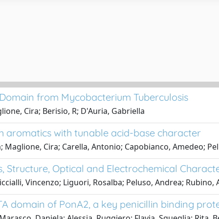
A Domain from Mycobacterium Tuberculosis
ione, Cira; Berisio, R; D'Auria, Gabriella
ch aromatics with tunable acid-base character
; Maglione, Cira; Carella, Antonio; Capobianco, Amedeo; Pel
, Structure, Optical and Electrochemical Characte
ccialli, Vincenzo; Liguori, Rosalba; Peluso, Andrea; Rubino,
STA domain of PonA2, a key penicillin binding pro
Marasco, Daniela; Alessia, Ruggiero; Flavia, Squeglia; Rita, Be