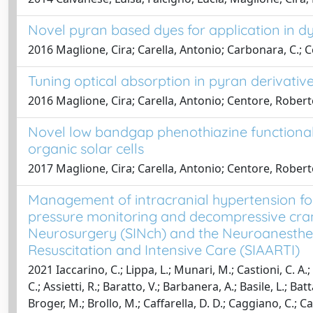
Novel pyran based dyes for application in dye
2016 Maglione, Cira; Carella, Antonio; Carbonara, C.; Cen
Tuning optical absorption in pyran derivativ
2016 Maglione, Cira; Carella, Antonio; Centore, Roberto; 
Novel low bandgap phenothiazine functionali
organic solar cells
2017 Maglione, Cira; Carella, Antonio; Centore, Roberto;
Management of intracranial hypertension follo
pressure monitoring and decompressive cranie
Neurosurgery (SINch) and the Neuroanesthesia
Resuscitation and Intensive Care (SIAARTI)
2021 Iaccarino, C.; Lippa, L.; Munari, M.; Castioni, C. A.; 
C.; Assietti, R.; Baratto, V.; Barbanera, A.; Basile, L.; Batt
Broger, M.; Brollo, M.; Caffarella, D. D.; Caggiano, C.; C