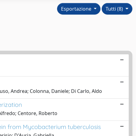
Esportazione
Tutti (8)
uso, Andrea; Colonna, Daniele; Di Carlo, Aldo
rization
 Alfredo; Centore, Roberto
tein from Mycobacterium tuberculosis
risio; D'Auria, Gabriella