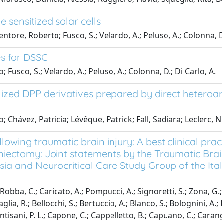
 sensitized solar cells
tore, Roberto; Fusco, S.; Velardo, A.; Peluso, A.; Colonna, D.;
es for DSSC
Fusco, S.; Velardo, A.; Peluso, A.; Colonna, D.; Di Carlo, A.
zed DPP derivatives prepared by direct heteroaryl
 Chávez, Patricia; Lévêque, Patrick; Fall, Sadiara; Leclerc, N
wing traumatic brain injury: A best clinical prac
ctomy: Joint statements by the Traumatic Brain I
 and Neurocritical Care Study Group of the Itali
Robba, C.; Caricato, A.; Pompucci, A.; Signoretti, S.; Zona, G.; Ra
aglia, R.; Bellocchi, S.; Bertuccio, A.; Blanco, S.; Bolognini, A.; 
antisani, P. L.; Capone, C.; Cappelletto, B.; Capuano, C.; Carang