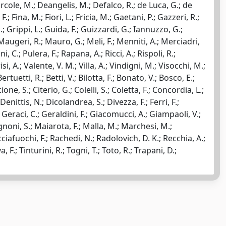
D'Ercole, M.; Deangelis, M.; Defalco, R.; de Luca, G.; de
Fina, M.; Fiori, L.; Fricia, M.; Gaetani, P.; Gazzeri, R.;
; Grippi, L.; Guida, F.; Guizzardi, G.; Iannuzzo, G.;
Maugeri, R.; Mauro, G.; Meli, F.; Menniti, A.; Merciadri,
, C.; Pulera, F.; Rapana, A.; Ricci, A.; Rispoli, R.;
i, A.; Valente, V. M.; Villa, A.; Vindigni, M.; Visocchi, M.;
rtuetti, R.; Betti, V.; Bilotta, F.; Bonato, V.; Bosco, E.;
ne, S.; Citerio, G.; Colelli, S.; Coletta, F.; Concordia, L.;
enittis, N.; Dicolandrea, S.; Divezza, F.; Ferri, F.;
 Geraci, C.; Geraldini, F.; Giacomucci, A.; Giampaoli, V.;
agnoni, S.; Maiarota, F.; Malla, M.; Marchesi, M.;
icciafuochi, F.; Rachedi, N.; Radolovich, D. K.; Recchia, A.;
, F.; Tinturini, R.; Togni, T.; Toto, R.; Trapani, D.;
Copyright © 2026