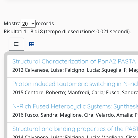
Mostra
records
Risultati 1 - 8 di 8 (tempo di esecuzione: 0.021 secondi).
Structural Characterization of PonA2 PAST
2012 Calvanese, Luisa; Falcigno, Lucia; Squeglia, F; Magl
Proton induced tautomeric switching in N-ri
2015 Centore, Roberto; Manfredi, Carla; Fusco, Sandra
N-Rich Fused Heterocyclic Systems: Synthesis
2016 Fusco, Sandra; Maglione, Cira; Velardo, Amalia; Pi
Structural and binding properties of the PA
2014 Calvanese, Luisa; Falcigno, Lucia; Maglione, Cira; 