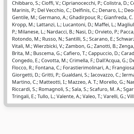
Chibbaro, S.; Cioffi, V.; Ciprianocecchi, P.; Colistra, D.; C
Marinis, P.; Del Vecchio, C.; Delfinis, C.; Denaro, L.; Deo
Gentile, M.; Germano, A.; Ghadirpour, R.; Gianfreda, C. D.;
Kropp, M.; Lattanzi, L.; Lucantoni, D.; Maffei, L.; Magliu
P.; Milanese, L.; Nardacci, B.; Nasi, D.; Orvieto, P.; Pacca,
Rotondo, M.; Russo, N.; Santilli, S.; Scarano, E.; Schwarz, 
Vitali, M.; Wierzbicki, V.; Zambon, G.; Zanotti, B.; Zenga, F
Brita, M.; Buscema, G.; Cafiero, T.; Cappuccio, D.; Caradonna
Congedo, E.; Covotta, M.; Crimella, F.; Dall'Acqua, G.; De 
Flocco, R.; Fontana, C.; Forastierimolinari, A.; Frangiosa,
Giorgetti, D.; Gritti, P.; Gualdani, S.; Iacovazzo, C.; Ier
Martino, C.; Matteotti, I.; Mazzeo, A. T.; Morello, G.; Nard
Riccardi, S.; Romagnoli, S.; Sala, S.; Scafuro, M. A.; Sgarlat
Tringali, E.; Tullo, L.; Valente, A.; Valeo, T.; Varelli, G.; V
Powered by
IRIS
-
about IRIS
-
Utilizzo dei cookie