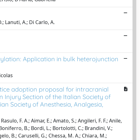
 Lanuti, A.; Di Carlo, A.
ation: Application in bulk heterojunction
icolas
tice adoption proposal for intracranial
njury Section of the Italian Society of
an Society of Anesthesia, Analgesia,
sulo, F. A.; Aimar, E.; Amato, S.; Angileri, F. F.; Anile,
Boniferro, B.; Bordi, L.; Bortolotti, C.; Brandini, V.;
elo, B.; Caruselli, G.; Chessa, M. A.; Chiara, M.;